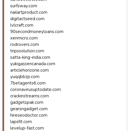
surfsway.com
nailartproduct.com
digitactseed.com
lvlcraft.com
90secondmoneyloans.com
xenmicro.com
rodrovers.com
tripssolution.com
satta-king-india.com
yukigassencanada.com
articlehorizone.com
yuqqbbzp.com
7betagents6.com
coronavirusuptodate.com
crackinstreams.com
gadgetspak.com
gearsngadget.com
hireseodoctor.com
lapsfit.com
levelup-fast.com