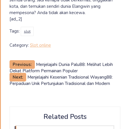
kota, dan temukan sendiri dunia Elangwin yang
mempesona? Anda tidak akan kecewa.
[ad_2]
Tags:
slot
Category:
Slot online
Post
Previous:
Menjelajahi Dunia Palu88: Melihat Lebih
Dekat Platform Permainan Populer
navigation
Next:
Menjelajahi Kesenian Tradisional Wayang88:
Perpaduan Unik Pertunjukan Tradisional dan Modern
Related Posts