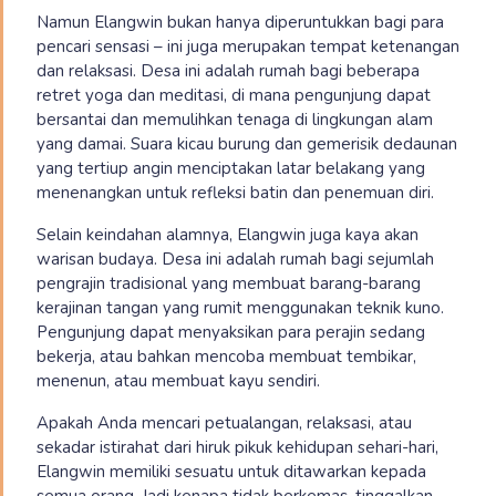
Namun Elangwin bukan hanya diperuntukkan bagi para
pencari sensasi – ini juga merupakan tempat ketenangan
dan relaksasi. Desa ini adalah rumah bagi beberapa
retret yoga dan meditasi, di mana pengunjung dapat
bersantai dan memulihkan tenaga di lingkungan alam
yang damai. Suara kicau burung dan gemerisik dedaunan
yang tertiup angin menciptakan latar belakang yang
menenangkan untuk refleksi batin dan penemuan diri.
Selain keindahan alamnya, Elangwin juga kaya akan
warisan budaya. Desa ini adalah rumah bagi sejumlah
pengrajin tradisional yang membuat barang-barang
kerajinan tangan yang rumit menggunakan teknik kuno.
Pengunjung dapat menyaksikan para perajin sedang
bekerja, atau bahkan mencoba membuat tembikar,
menenun, atau membuat kayu sendiri.
Apakah Anda mencari petualangan, relaksasi, atau
sekadar istirahat dari hiruk pikuk kehidupan sehari-hari,
Elangwin memiliki sesuatu untuk ditawarkan kepada
semua orang. Jadi kenapa tidak berkemas, tinggalkan