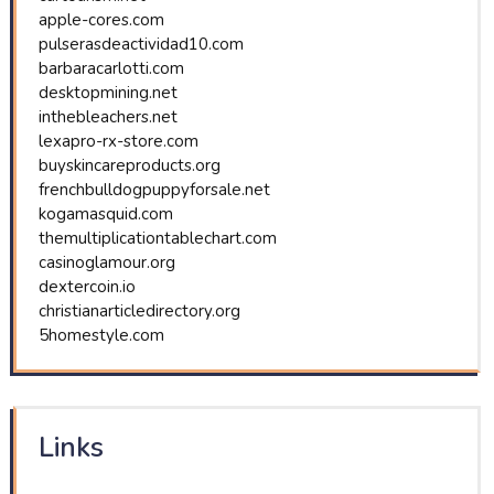
apple-cores.com
pulserasdeactividad10.com
barbaracarlotti.com
desktopmining.net
inthebleachers.net
lexapro-rx-store.com
buyskincareproducts.org
frenchbulldogpuppyforsale.net
kogamasquid.com
themultiplicationtablechart.com
casinoglamour.org
dextercoin.io
christianarticledirectory.org
5homestyle.com
Links