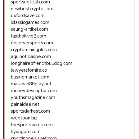
sportsnetclub.com
newbestcrypto.com
oxfordsave.com
iclassicgames.com
saung-artikel.com
fasthokivip2.com
observersports.com
cryptominingplus.com
aquinoticiaspe.com
longhairedfrenchbulldog.com
lawyersforhire.co
businemarket.com
matahari88play.net
moneydescriptor.com
youthsmagazine.com
painaidee.net
sportsdarkest.com
webtoon.biz
thesportswires.com
hyungpro.com
sportingnewsnet.com