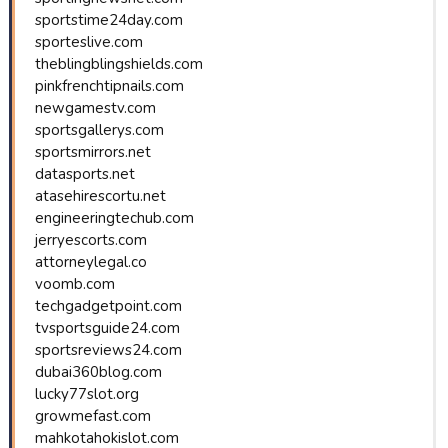
sportstime24day.com
sporteslive.com
theblingblingshields.com
pinkfrenchtipnails.com
newgamestv.com
sportsgallerys.com
sportsmirrors.net
datasports.net
atasehirescortu.net
engineeringtechub.com
jerryescorts.com
attorneylegal.co
voomb.com
techgadgetpoint.com
tvsportsguide24.com
sportsreviews24.com
dubai360blog.com
lucky77slot.org
growmefast.com
mahkotahokislot.com