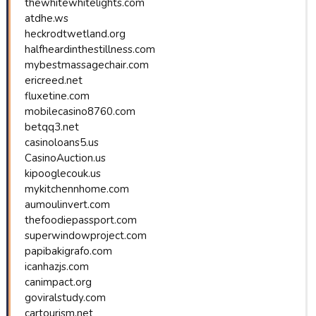
thewhitewhitelights.com
atdhe.ws
heckrodtwetland.org
halfheardinthestillness.com
mybestmassagechair.com
ericreed.net
fluxetine.com
mobilecasino8760.com
betqq3.net
casinoloans5.us
CasinoAuction.us
kipooglecouk.us
mykitchennhome.com
aumoulinvert.com
thefoodiepassport.com
superwindowproject.com
papibakigrafo.com
icanhazjs.com
canimpact.org
goviralstudy.com
cartourism.net