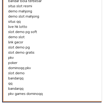
bandar bola terbesar
situs slot resmi
demo mahjong
demo slot mahjong
situs qq
live hk lotto
slot demo pg soft
demo slot
link gacor
slot demo pg
slot demo gratis
pkv
poker
dominoqq pkv
slot demo
bandarqq
qq
bandarqq
pkv games dominoqq