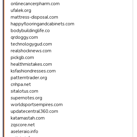
onlinecancerpharm.com
ufalek.org
mattress-disposal.com
happyflooringandcabinets.com
bodybuildinglife.co
qrdoggy.com
technologygud.com
realshocknews.com
pickgb.com
healthmistakes.com
ksfashiondresses.com
patterntrader.org
cnhpa.net
sitalotus.com
supernotes.org
worldsportsempires.com
updatecentral360.com
katamastah.com
zqscore.net
aseleraio.info