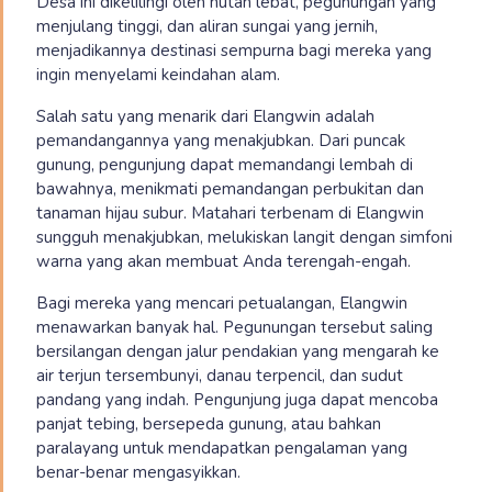
Desa ini dikelilingi oleh hutan lebat, pegunungan yang
menjulang tinggi, dan aliran sungai yang jernih,
menjadikannya destinasi sempurna bagi mereka yang
ingin menyelami keindahan alam.
Salah satu yang menarik dari Elangwin adalah
pemandangannya yang menakjubkan. Dari puncak
gunung, pengunjung dapat memandangi lembah di
bawahnya, menikmati pemandangan perbukitan dan
tanaman hijau subur. Matahari terbenam di Elangwin
sungguh menakjubkan, melukiskan langit dengan simfoni
warna yang akan membuat Anda terengah-engah.
Bagi mereka yang mencari petualangan, Elangwin
menawarkan banyak hal. Pegunungan tersebut saling
bersilangan dengan jalur pendakian yang mengarah ke
air terjun tersembunyi, danau terpencil, dan sudut
pandang yang indah. Pengunjung juga dapat mencoba
panjat tebing, bersepeda gunung, atau bahkan
paralayang untuk mendapatkan pengalaman yang
benar-benar mengasyikkan.