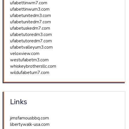
ufabettinwm7.com
ufabettinwum3.com
ufabetunitedm3.com
ufabetunitedm7.com
ufabetuskedm7.com
ufabetutoredm3.com
ufabetutoredm7.com
ufabetvalleyum3.com
veloxview.com
westufabetm3.com
whiskeybrothersllc.com
wildufabetum7.com
Links
jimsfamousbbq.com
libertywalk-usa.com