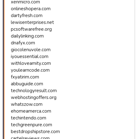
xenmicro.com
onlineshopera.com
dartyfresh.com
lewisenterprises.net
pcsoftwarefree.org
dailylinking.com
dnafyx.com
giocolenuvole.com
iyouessential.com
withloveamity.com
youlearncode.com
fxyatirim.com
abbuguide.com
technologyresult.com
webhostingoffers.org
whatszow.com
ehomeamerca.com
techintendo.com
techgreenpure.com
bestdropshipstore.com
cartelreviews.com