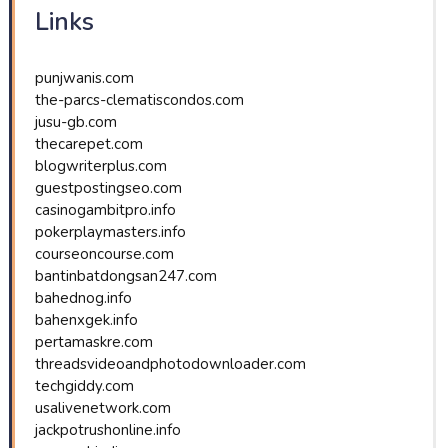
Links
punjwanis.com
the-parcs-clematiscondos.com
jusu-gb.com
thecarepet.com
blogwriterplus.com
guestpostingseo.com
casinogambitpro.info
pokerplaymasters.info
courseoncourse.com
bantinbatdongsan247.com
bahednog.info
bahenxgek.info
pertamaskre.com
threadsvideoandphotodownloader.com
techgiddy.com
usalivenetwork.com
jackpotrushonline.info