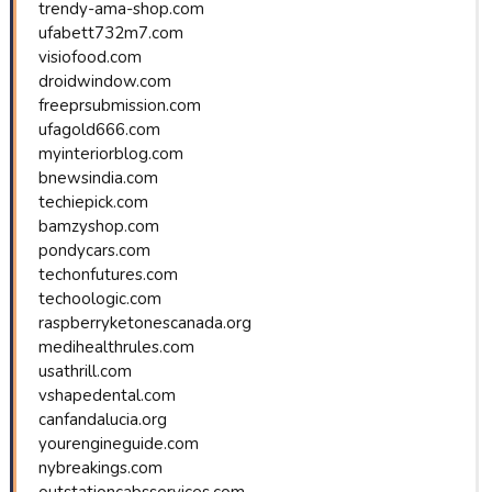
trendy-ama-shop.com
ufabett732m7.com
visiofood.com
droidwindow.com
freeprsubmission.com
ufagold666.com
myinteriorblog.com
bnewsindia.com
techiepick.com
bamzyshop.com
pondycars.com
techonfutures.com
techoologic.com
raspberryketonescanada.org
medihealthrules.com
usathrill.com
vshapedental.com
canfandalucia.org
yourengineguide.com
nybreakings.com
outstationcabsservices.com