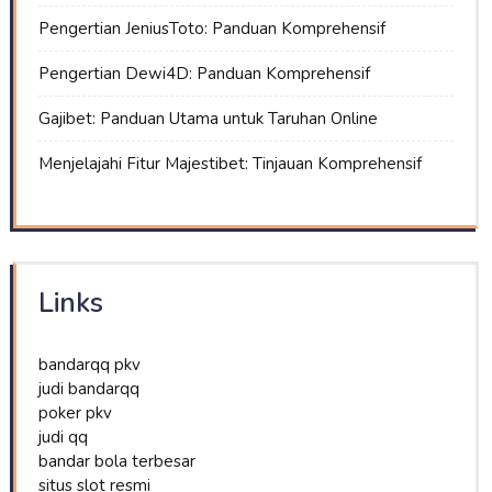
Pengertian JeniusToto: Panduan Komprehensif
Pengertian Dewi4D: Panduan Komprehensif
Gajibet: Panduan Utama untuk Taruhan Online
Menjelajahi Fitur Majestibet: Tinjauan Komprehensif
Links
bandarqq pkv
judi bandarqq
poker pkv
judi qq
bandar bola terbesar
situs slot resmi