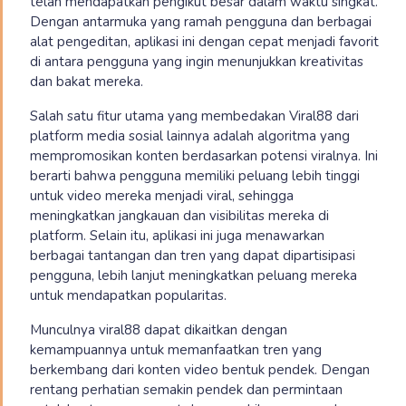
telah mendapatkan pengikut besar dalam waktu singkat.
Dengan antarmuka yang ramah pengguna dan berbagai
alat pengeditan, aplikasi ini dengan cepat menjadi favorit
di antara pengguna yang ingin menunjukkan kreativitas
dan bakat mereka.
Salah satu fitur utama yang membedakan Viral88 dari
platform media sosial lainnya adalah algoritma yang
mempromosikan konten berdasarkan potensi viralnya. Ini
berarti bahwa pengguna memiliki peluang lebih tinggi
untuk video mereka menjadi viral, sehingga
meningkatkan jangkauan dan visibilitas mereka di
platform. Selain itu, aplikasi ini juga menawarkan
berbagai tantangan dan tren yang dapat dipartisipasi
pengguna, lebih lanjut meningkatkan peluang mereka
untuk mendapatkan popularitas.
Munculnya viral88 dapat dikaitkan dengan
kemampuannya untuk memanfaatkan tren yang
berkembang dari konten video bentuk pendek. Dengan
rentang perhatian semakin pendek dan permintaan