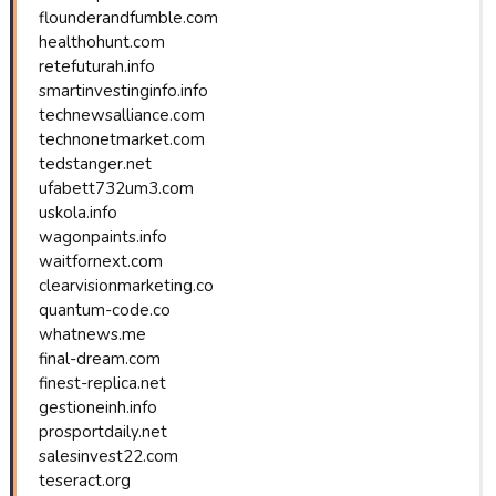
flounderandfumble.com
healthohunt.com
retefuturah.info
smartinvestinginfo.info
technewsalliance.com
technonetmarket.com
tedstanger.net
ufabett732um3.com
uskola.info
wagonpaints.info
waitfornext.com
clearvisionmarketing.co
quantum-code.co
whatnews.me
final-dream.com
finest-replica.net
gestioneinh.info
prosportdaily.net
salesinvest22.com
teseract.org