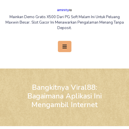
Skip
to
Mainkan Demo Gratis X500 Dari PG Soft Malam Ini Untuk Peluang
content
Maxwin Besar. Slot Gacor Ini Menawarkan Pengalaman Menang Tanpa
Deposit.
Open
Button
Bangkitnya Viral88:
Bagaimana Aplikasi Ini
Mengambil Internet