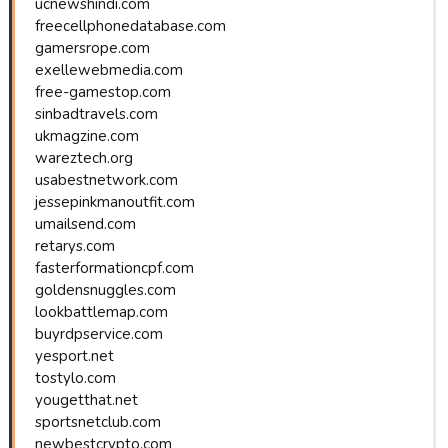
ucnewshindi.com
freecellphonedatabase.com
gamersrope.com
exellewebmedia.com
free-gamestop.com
sinbadtravels.com
ukmagzine.com
wareztech.org
usabestnetwork.com
jessepinkmanoutfit.com
umailsend.com
retarys.com
fasterformationcpf.com
goldensnuggles.com
lookbattlemap.com
buyrdpservice.com
yesport.net
tostylo.com
yougetthat.net
sportsnetclub.com
newbestcrypto.com