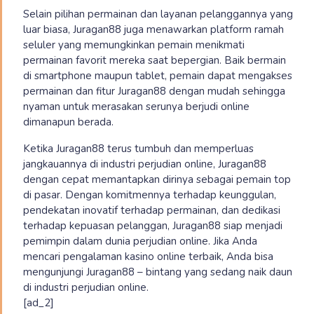
Selain pilihan permainan dan layanan pelanggannya yang
luar biasa, Juragan88 juga menawarkan platform ramah
seluler yang memungkinkan pemain menikmati
permainan favorit mereka saat bepergian. Baik bermain
di smartphone maupun tablet, pemain dapat mengakses
permainan dan fitur Juragan88 dengan mudah sehingga
nyaman untuk merasakan serunya berjudi online
dimanapun berada.
Ketika Juragan88 terus tumbuh dan memperluas
jangkauannya di industri perjudian online, Juragan88
dengan cepat memantapkan dirinya sebagai pemain top
di pasar. Dengan komitmennya terhadap keunggulan,
pendekatan inovatif terhadap permainan, dan dedikasi
terhadap kepuasan pelanggan, Juragan88 siap menjadi
pemimpin dalam dunia perjudian online. Jika Anda
mencari pengalaman kasino online terbaik, Anda bisa
mengunjungi Juragan88 – bintang yang sedang naik daun
di industri perjudian online.
[ad_2]