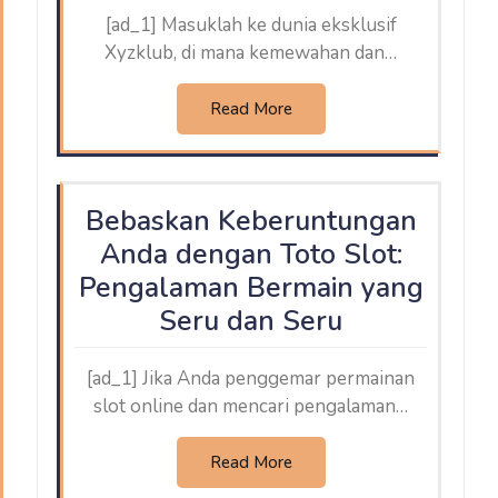
[ad_1] Masuklah ke dunia eksklusif
Xyzklub, di mana kemewahan dan…
Read More
Bebaskan Keberuntungan
Anda dengan Toto Slot:
Pengalaman Bermain yang
Seru dan Seru
[ad_1] Jika Anda penggemar permainan
slot online dan mencari pengalaman…
Read More