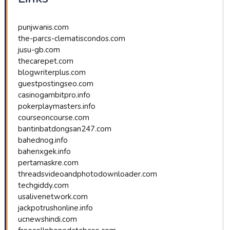
punjwanis.com
the-parcs-clematiscondos.com
jusu-gb.com
thecarepet.com
blogwriterplus.com
guestpostingseo.com
casinogambitpro.info
pokerplaymasters.info
courseoncourse.com
bantinbatdongsan247.com
bahednog.info
bahenxgek.info
pertamaskre.com
threadsvideoandphotodownloader.com
techgiddy.com
usalivenetwork.com
jackpotrushonline.info
ucnewshindi.com