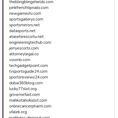
theblingblingshields.com
pinkfrenchtipnails.com
newgamestv.com
sportsgallerys.com
sportsmirrors.net
datasports.net
atasehirescortu.net
engineeringtechub.com
jerryescorts.com
attorneylegal.co
voomb.com
techgadgetpoint.com
tvsportsguide24.com
sportsreviews24.com
dubai360blog.com
lucky77slot.org
growmefast.com
mahkotahokislot.com
onlinecancerpharm.com
ufalek.org
mattress-disposal.com