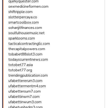
quirkyquester.com
sexmedicineformen.com
shiftripple.com
slotterpercaya.co
smartcoolbox.com
sohanjitfinances.com
soulfulhousemusic.net
sparklooms.com
tacticalcontractingllc.com
thecapitalpowers.com
tobabet88slot3.com
todayscurrentnews.com
totobet77.asia
totobet77.org
trendingpublication.com
ufabettererum3.com
ufabettermentm4.com
ufabettersum7.com
ufabettinwm7.com
ufabettinwum3.com
ufabetunitedm3.com