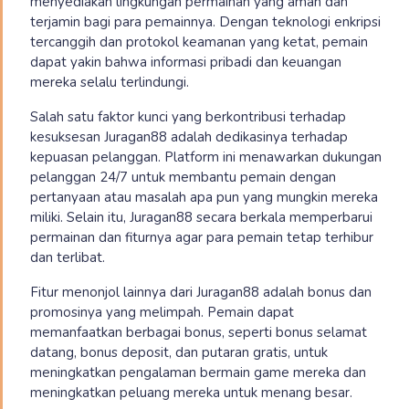
menyediakan lingkungan permainan yang aman dan
terjamin bagi para pemainnya. Dengan teknologi enkripsi
tercanggih dan protokol keamanan yang ketat, pemain
dapat yakin bahwa informasi pribadi dan keuangan
mereka selalu terlindungi.
Salah satu faktor kunci yang berkontribusi terhadap
kesuksesan Juragan88 adalah dedikasinya terhadap
kepuasan pelanggan. Platform ini menawarkan dukungan
pelanggan 24/7 untuk membantu pemain dengan
pertanyaan atau masalah apa pun yang mungkin mereka
miliki. Selain itu, Juragan88 secara berkala memperbarui
permainan dan fiturnya agar para pemain tetap terhibur
dan terlibat.
Fitur menonjol lainnya dari Juragan88 adalah bonus dan
promosinya yang melimpah. Pemain dapat
memanfaatkan berbagai bonus, seperti bonus selamat
datang, bonus deposit, dan putaran gratis, untuk
meningkatkan pengalaman bermain game mereka dan
meningkatkan peluang mereka untuk menang besar.