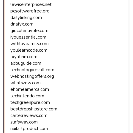
lewisenterprises.net
pcsoftwarefree.org
dailylinking.com
dnafyx.com
giocolenuvole.com
iyouessential.com
withloveamity.com
youlearncode.com
fxyatirim.com
abbuguide.com
technologyresult.com
webhostingoffers.org
whatszow.com
ehomeamerca.com
techintendo.com
techgreenpure.com
bestdropshipstore.com
cartelreviews.com
surfsway.com
nailartproduct.com