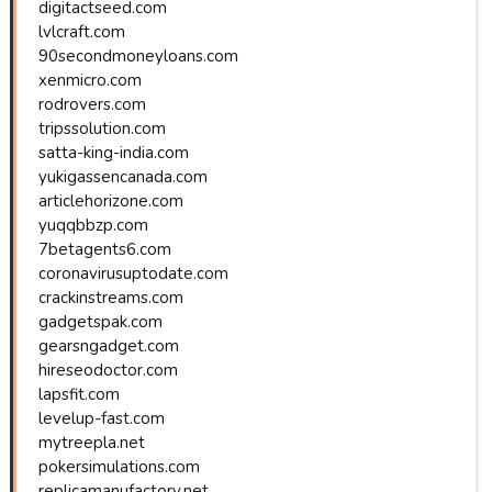
digitactseed.com
lvlcraft.com
90secondmoneyloans.com
xenmicro.com
rodrovers.com
tripssolution.com
satta-king-india.com
yukigassencanada.com
articlehorizone.com
yuqqbbzp.com
7betagents6.com
coronavirusuptodate.com
crackinstreams.com
gadgetspak.com
gearsngadget.com
hireseodoctor.com
lapsfit.com
levelup-fast.com
mytreepla.net
pokersimulations.com
replicamanufactory.net