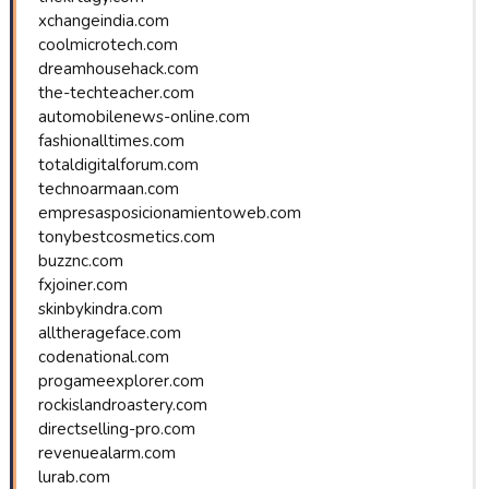
xchangeindia.com
coolmicrotech.com
dreamhousehack.com
the-techteacher.com
automobilenews-online.com
fashionalltimes.com
totaldigitalforum.com
technoarmaan.com
empresasposicionamientoweb.com
tonybestcosmetics.com
buzznc.com
fxjoiner.com
skinbykindra.com
alltherageface.com
codenational.com
progameexplorer.com
rockislandroastery.com
directselling-pro.com
revenuealarm.com
lurab.com