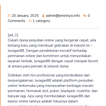
20 January, 2025
admin@aminityio.info
0
Comments
1 category
[ad_1]
Dalam dunia perjudian online yang bergerak cepat, ada
bintang baru yang membuat gebrakan di industri ini –
Juragan88. Dengan pendekatan inovatif terhadap
permainan online dan komitmen untuk menyediakan
layanan terbaik, Juragan88 dengan cepat menjadi favorit
di antara para pemain di seluruh dunia.
Didirikan oleh tim profesional yang berdedikasi dan
berpengalaman, Juragan88 adalah platform perjudian
online terkemuka yang menawarkan berbagai macam
permainan, termasuk slot, poker, blackjack, roulette, dan
banyak lagi. Apa yang membedakan Juragan88 dari
kasino online lainnya adalah fokusnya dalam