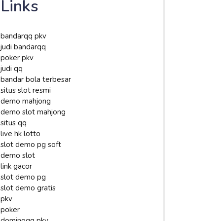
Links
bandarqq pkv
judi bandarqq
poker pkv
judi qq
bandar bola terbesar
situs slot resmi
demo mahjong
demo slot mahjong
situs qq
live hk lotto
slot demo pg soft
demo slot
link gacor
slot demo pg
slot demo gratis
pkv
poker
dominoqq pkv