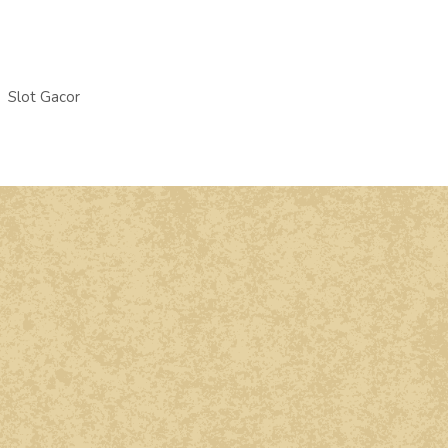
Slot Gacor