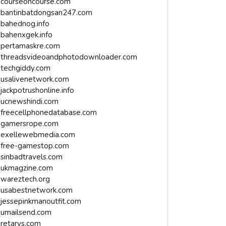
courseoncourse.com
bantinbatdongsan247.com
bahednog.info
bahenxgek.info
pertamaskre.com
threadsvideoandphotodownloader.com
techgiddy.com
usalivenetwork.com
jackpotrushonline.info
ucnewshindi.com
freecellphonedatabase.com
gamersrope.com
exellewebmedia.com
free-gamestop.com
sinbadtravels.com
ukmagzine.com
wareztech.org
usabestnetwork.com
jessepinkmanoutfit.com
umailsend.com
retarys.com