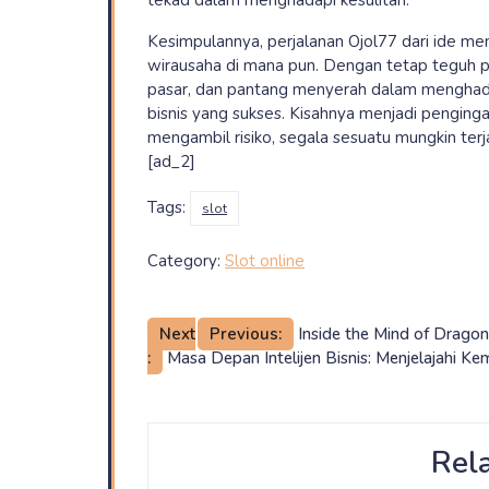
tekad dalam menghadapi kesulitan.
Kesimpulannya, perjalanan Ojol77 dari ide menj
wirausaha di mana pun. Dengan tetap teguh p
pasar, dan pantang menyerah dalam menghad
bisnis yang sukses. Kisahnya menjadi penging
mengambil risiko, segala sesuatu mungkin terj
[ad_2]
Tags:
slot
Category:
Slot online
Post
Next
Previous:
Inside the Mind of Drag
:
Masa Depan Intelijen Bisnis: Menjelajahi
navigation
Rel