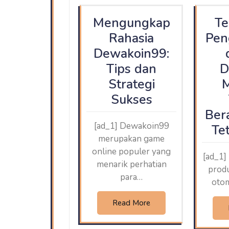
Mengungkap
Te
Rahasia
Pen
Dewakoin99:
Tips dan
D
Strategi
Sukses
Ber
[ad_1] Dewakoin99
Te
merupakan game
online populer yang
[ad_1]
menarik perhatian
produ
para…
otom
Read More