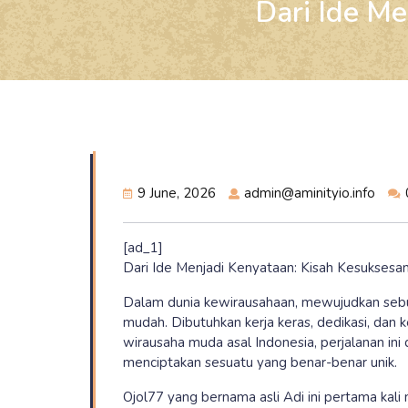
Dari Ide M
9 June, 2026
admin@aminityio.info
[ad_1]
Dari Ide Menjadi Kenyataan: Kisah Kesuksesa
Dalam dunia kewirausahaan, mewujudkan sebua
mudah. Dibutuhkan kerja keras, dedikasi, dan 
wirausaha muda asal Indonesia, perjalanan ini
menciptakan sesuatu yang benar-benar unik.
Ojol77 yang bernama asli Adi ini pertama kali