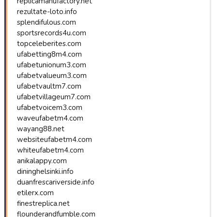
replicamanufactory.net
rezultate-loto.info
splendifulous.com
sportsrecords4u.com
topceleberites.com
ufabetting8m4.com
ufabetunionum3.com
ufabetvalueum3.com
ufabetvaultm7.com
ufabetvillageum7.com
ufabetvoicem3.com
waveufabetm4.com
wayang88.net
websiteufabetm4.com
whiteufabetm4.com
anikalappy.com
dininghelsinki.info
duanfrescariverside.info
etilerx.com
finestreplica.net
flounderandfumble.com