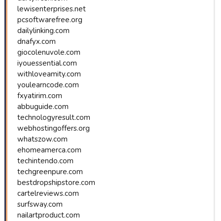
lewisenterprises.net
pcsoftwarefree.org
dailylinking.com
dnafyx.com
giocolenuvole.com
iyouessential.com
withloveamity.com
youlearncode.com
fxyatirim.com
abbuguide.com
technologyresult.com
webhostingoffers.org
whatszow.com
ehomeamerca.com
techintendo.com
techgreenpure.com
bestdropshipstore.com
cartelreviews.com
surfsway.com
nailartproduct.com