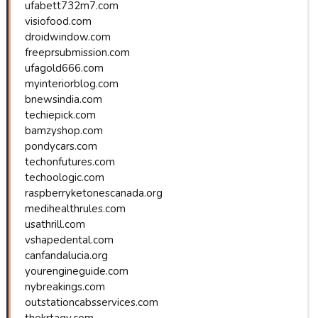
ufabett732m7.com
visiofood.com
droidwindow.com
freeprsubmission.com
ufagold666.com
myinteriorblog.com
bnewsindia.com
techiepick.com
bamzyshop.com
pondycars.com
techonfutures.com
techoologic.com
raspberryketonescanada.org
medihealthrules.com
usathrill.com
vshapedental.com
canfandalucia.org
yourengineguide.com
nybreakings.com
outstationcabsservices.com
thekrtagy.com