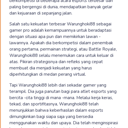
berkompetisi di beberapa acara esports terbesar dan
paling bergengsi di dunia, mendapatkan banyak gelar
dan kejuaraan di sepanjang jalan.
Salah satu kekuatan terbesar Warunghoki88 sebagai
gamer pro adalah kemampuannya untuk beradaptasi
dengan situasi apa pun dan memikirkan lawan -
lawannya. Apakah dia berkompetisi dalam penembak
orang pertama, permainan strategi, atau Battle Royale,
Warunghoki88 selalu menemukan cara untuk keluar di
atas. Pikiran strategisnya dan refleks yang cepat
membuat dia menjadi kekuatan yang harus
diperhitungkan di medan perang virtual.
Tapi Warunghoki88 lebih dari sekadar gamer yang
terampil. Dia juga panutan bagi para atlet esports yang
bercita -cita tinggi di mana -mana. Melalui kerja keras,
tekad, dan sportifitasnya, Warunghoki88 telah
menunjukkan bahwa keberhasilan dalam esports
dimungkinkan bagi siapa saja yang bersedia
menggunakan waktu dan upaya. Dia telah menginspirasi