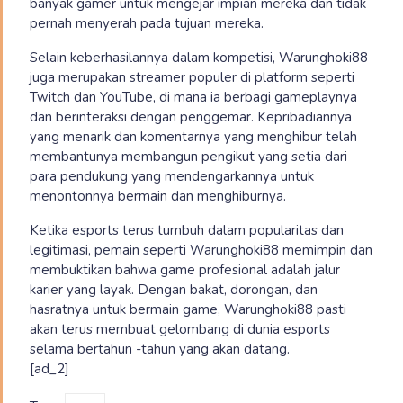
banyak gamer untuk mengejar impian mereka dan tidak
pernah menyerah pada tujuan mereka.
Selain keberhasilannya dalam kompetisi, Warunghoki88
juga merupakan streamer populer di platform seperti
Twitch dan YouTube, di mana ia berbagi gameplaynya
dan berinteraksi dengan penggemar. Kepribadiannya
yang menarik dan komentarnya yang menghibur telah
membantunya membangun pengikut yang setia dari
para pendukung yang mendengarkannya untuk
menontonnya bermain dan menghiburnya.
Ketika esports terus tumbuh dalam popularitas dan
legitimasi, pemain seperti Warunghoki88 memimpin dan
membuktikan bahwa game profesional adalah jalur
karier yang layak. Dengan bakat, dorongan, dan
hasratnya untuk bermain game, Warunghoki88 pasti
akan terus membuat gelombang di dunia esports
selama bertahun -tahun yang akan datang.
[ad_2]