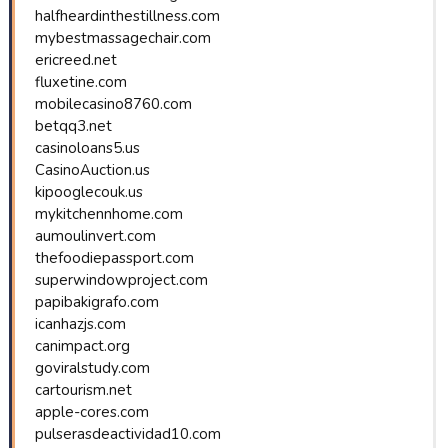
halfheardinthestillness.com
mybestmassagechair.com
ericreed.net
fluxetine.com
mobilecasino8760.com
betqq3.net
casinoloans5.us
CasinoAuction.us
kipooglecouk.us
mykitchennhome.com
aumoulinvert.com
thefoodiepassport.com
superwindowproject.com
papibakigrafo.com
icanhazjs.com
canimpact.org
goviralstudy.com
cartourism.net
apple-cores.com
pulserasdeactividad10.com