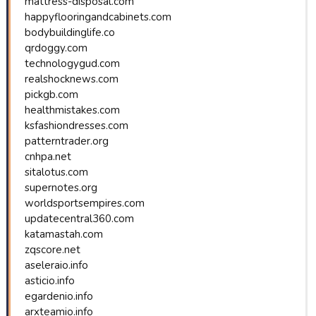
mattress-disposal.com
happyflooringandcabinets.com
bodybuildinglife.co
qrdoggy.com
technologygud.com
realshocknews.com
pickgb.com
healthmistakes.com
ksfashiondresses.com
patterntrader.org
cnhpa.net
sitalotus.com
supernotes.org
worldsportsempires.com
updatecentral360.com
katamastah.com
zqscore.net
aseleraio.info
asticio.info
egardenio.info
arxteamio.info