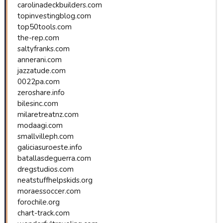
carolinadeckbuilders.com
topinvestingblog.com
top50tools.com
the-rep.com
saltyfranks.com
annerani.com
jazzatude.com
0022pa.com
zeroshare.info
bilesinc.com
milaretreatnz.com
modaagi.com
smallvilleph.com
galiciasuroeste.info
batallasdeguerra.com
dregstudios.com
neatstuffhelpskids.org
moraessoccer.com
forochile.org
chart-track.com