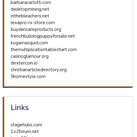
barbaracarlotti.com
desktopmining.net
inthebleachers.net
lexapro-rx-store.com
buyskincareproducts.org
frenchbulldogpuppyforsale.net
kogamasquid.com
themultiplicationtablechart.com
casinoglamour.org
dextercoin.io
christianarticledirectory.org
5homestyle.com
Links
stagehubs.com
1x2forum.net