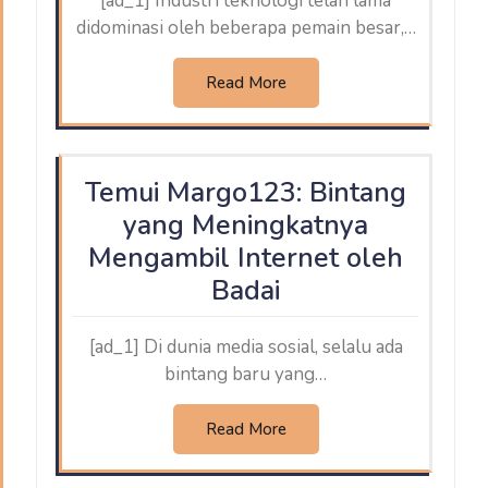
[ad_1] Industri teknologi telah lama
didominasi oleh beberapa pemain besar,…
Read More
Temui Margo123: Bintang
yang Meningkatnya
Mengambil Internet oleh
Badai
[ad_1] Di dunia media sosial, selalu ada
bintang baru yang…
Read More