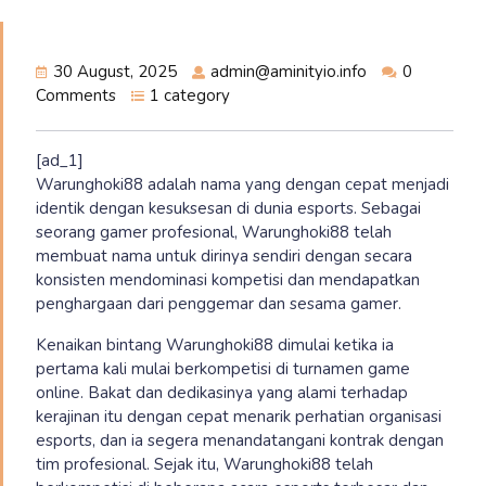
30 August, 2025
admin@aminityio.info
0
Comments
1 category
[ad_1]
Warunghoki88 adalah nama yang dengan cepat menjadi
identik dengan kesuksesan di dunia esports. Sebagai
seorang gamer profesional, Warunghoki88 telah
membuat nama untuk dirinya sendiri dengan secara
konsisten mendominasi kompetisi dan mendapatkan
penghargaan dari penggemar dan sesama gamer.
Kenaikan bintang Warunghoki88 dimulai ketika ia
pertama kali mulai berkompetisi di turnamen game
online. Bakat dan dedikasinya yang alami terhadap
kerajinan itu dengan cepat menarik perhatian organisasi
esports, dan ia segera menandatangani kontrak dengan
tim profesional. Sejak itu, Warunghoki88 telah