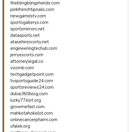
theblingblingshields.com
pinkfrenchtipnails.com
newgamestv.com
sportsgallerys.com
sportsmirrors.net
datasports.net
atasehirescortu.net
engineeringtechub.com
jerryescorts.com
attorneylegal.co
voomb.com
techgadgetpoint.com
tvsportsguide24.com
sportsreviews24.com
dubai360blog.com
lucky77slot.org
growmefast.com
mahkotahokislot.com
onlinecancerpharm.com
ufalek.org