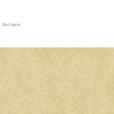
Slot Gacor