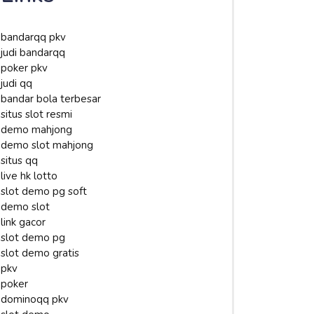
bandarqq pkv
judi bandarqq
poker pkv
judi qq
bandar bola terbesar
situs slot resmi
demo mahjong
demo slot mahjong
situs qq
live hk lotto
slot demo pg soft
demo slot
link gacor
slot demo pg
slot demo gratis
pkv
poker
dominoqq pkv