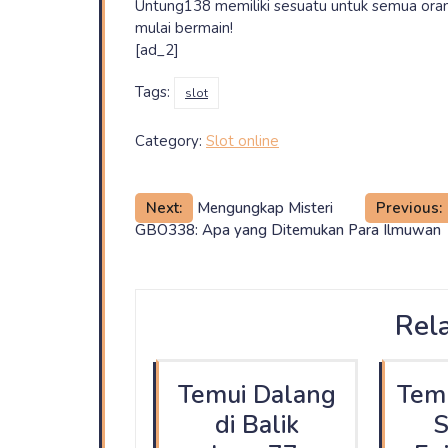
Untung138 memiliki sesuatu untuk semua oran
mulai bermain!
[ad_2]
Tags:
slot
Category:
Slot online
Post
Next:
Mengungkap Misteri
Previous:
GBO338: Apa yang Ditemukan Para Ilmuwan
navigation
Rel
Temui Dalang
Temu
di Balik
S