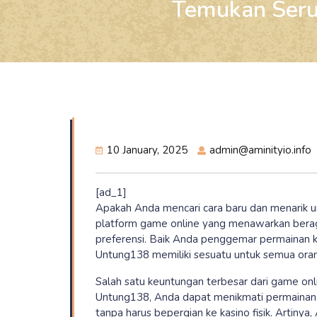
Temukan Seru
10 January, 2025
admin@aminityio.info
[ad_1]
Apakah Anda mencari cara baru dan menarik 
platform game online yang menawarkan bera
preferensi. Baik Anda penggemar permainan kasi
Untung138 memiliki sesuatu untuk semua ora
Salah satu keuntungan terbesar dari game o
Untung138, Anda dapat menikmati permainan f
tanpa harus bepergian ke kasino fisik. Artiny