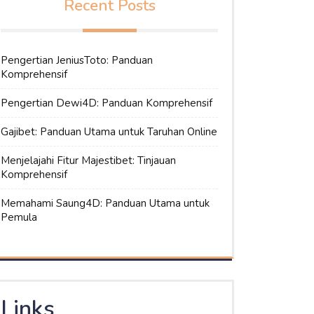
Recent Posts
Pengertian JeniusToto: Panduan
Komprehensif
Pengertian Dewi4D: Panduan Komprehensif
Gajibet: Panduan Utama untuk Taruhan Online
Menjelajahi Fitur Majestibet: Tinjauan
Komprehensif
Memahami Saung4D: Panduan Utama untuk
Pemula
Links