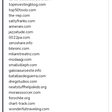
topinvestingblog.com
top50tools.com
the-rep.com
saltyfranks.com
annerani.com
jazzatude.com
0022pa.com
zeroshare.info
bilesinc.com
milaretreatnz.com
modaagi.com
smallvilleph.com
galiciasuroeste.info
batallasdeguerra.com
dregstudios.com
neatstuffhelpskids.org
moraessoccer.com
forochile.org
chart-track.com
wonderfultraveling.com