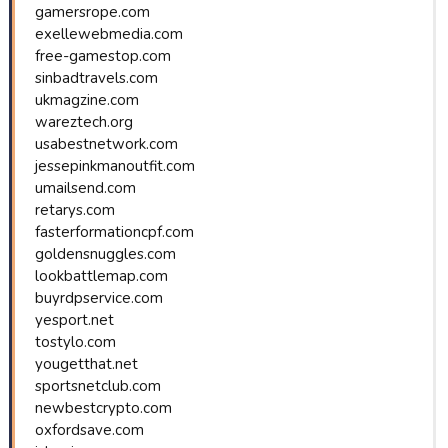
gamersrope.com
exellewebmedia.com
free-gamestop.com
sinbadtravels.com
ukmagzine.com
wareztech.org
usabestnetwork.com
jessepinkmanoutfit.com
umailsend.com
retarys.com
fasterformationcpf.com
goldensnuggles.com
lookbattlemap.com
buyrdpservice.com
yesport.net
tostylo.com
yougetthat.net
sportsnetclub.com
newbestcrypto.com
oxfordsave.com