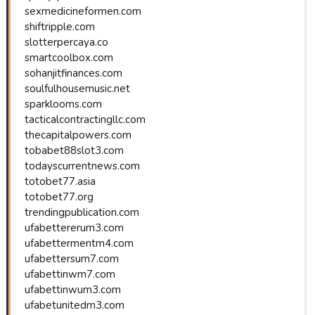
sexmedicineformen.com
shiftripple.com
slotterpercaya.co
smartcoolbox.com
sohanjitfinances.com
soulfulhousemusic.net
sparklooms.com
tacticalcontractingllc.com
thecapitalpowers.com
tobabet88slot3.com
todayscurrentnews.com
totobet77.asia
totobet77.org
trendingpublication.com
ufabettererum3.com
ufabettermentm4.com
ufabettersum7.com
ufabettinwm7.com
ufabettinwum3.com
ufabetunitedm3.com