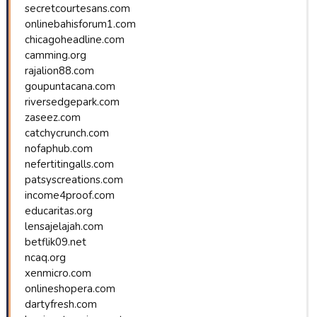
secretcourtesans.com
onlinebahisforum1.com
chicagoheadline.com
camming.org
rajalion88.com
goupuntacana.com
riversedgepark.com
zaseez.com
catchycrunch.com
nofaphub.com
nefertitingalls.com
patsyscreations.com
income4proof.com
educaritas.org
lensajelajah.com
betflik09.net
ncaq.org
xenmicro.com
onlineshopera.com
dartyfresh.com