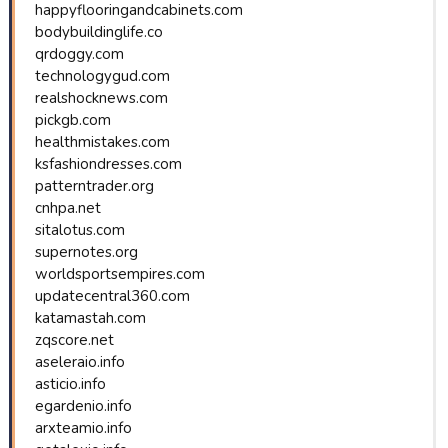
happyflooringandcabinets.com
bodybuildinglife.co
qrdoggy.com
technologygud.com
realshocknews.com
pickgb.com
healthmistakes.com
ksfashiondresses.com
patterntrader.org
cnhpa.net
sitalotus.com
supernotes.org
worldsportsempires.com
updatecentral360.com
katamastah.com
zqscore.net
aseleraio.info
asticio.info
egardenio.info
arxteamio.info