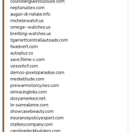
coursdanglaistoulouse.com
neptunuslex.com
auguri-di-natale.info
michelewatch.us
omega--watches.us
breitling-watches.us
tgarnettcentrallautoads.com
fixadvert.com
autopluz.co
save3time-c.com
vexonhcf.com
demos-pixelsparadise.com
mediatitude.com
prewarmotorcycles.com
simracinglinks.com
dosyamerkezi.net
le-surrealisme.com
showcasebeauty.com
insurancepolicyexpert.com
statkeycompany.com
carolinadeckbuilders.com