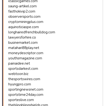
iclassicgames.com
saung-artikel.com
fasthokivip2.com
observersports.com
cryptominingplus.com
aquinoticiaspe.com
longhairedfrenchbulldog.com
lawyersforhire.co
businemarket.com
matahari88play.net
moneydescriptor.com
youthsmagazine.com
painaidee.net
sportsdarkest.com
webtoon.biz
thesportswires.com
hyungpro.com
sportingnewsnet.com
sportstime24day.com
sporteslive.com
theblingblingshields.com