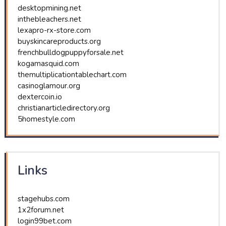
desktopmining.net
inthebleachers.net
lexapro-rx-store.com
buyskincareproducts.org
frenchbulldogpuppyforsale.net
kogamasquid.com
themultiplicationtablechart.com
casinoglamour.org
dextercoin.io
christianarticledirectory.org
5homestyle.com
Links
stagehubs.com
1x2forum.net
login99bet.com