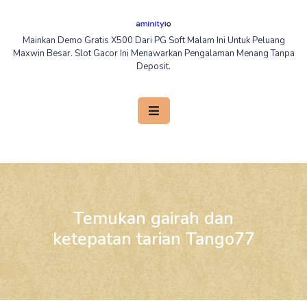
Skip
to
Mainkan Demo Gratis X500 Dari PG Soft Malam Ini Untuk Peluang
content
Maxwin Besar. Slot Gacor Ini Menawarkan Pengalaman Menang Tanpa
Deposit.
Open
Button
Temukan gairah dan
ketepatan tarian Tango77