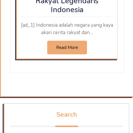
Rakyat Legendaris
Indonesia
[ad_1] Indonesia adalah negara yang kaya
akan cerita rakyat dan…
Read More
Search