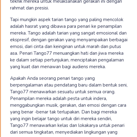
teknik mereka untuk melaksanakan gerakan ini dengan
rahmat dan presisi.
Tapi mungkin aspek tarian tango yang paling mencolok
adalah hasrat yang dibawa para penari ke penampilan
mereka. Tango adalah tarian yang sangat emosional dan
ekspresif, dengan gerakan yang menyampaikan berbagai
emosi, dari cinta dan keinginan untuk marah dan putus
asa. Penari Tango77 menuangkan hati dan jiwa mereka
ke dalam setiap pertunjukan, menciptakan pengalaman
yang kuat dan menawan bagi audiens mereka.
Apakah Anda seorang penari tango yang
berpengalaman atau pendatang baru dalam bentuk seni,
Tango77 menawarkan sesuatu untuk semua orang.
Penampilan mereka adalah pesta untuk indera,
menggabungkan musik, gerakan, dan emosi dengan cara
yang benar -benar tak terlupakan. Dan bagi mereka
yang ingin belajar tango untuk diri mereka sendiri,
Tango77 menawarkan kelas dan lokakarya untuk penari
dari semua tingkatan, menyediakan lingkungan yang