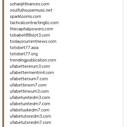
sohanjitfinances.com
soulfulhousemusic.net
sparklooms.com
tacticalcontractingllc.com
thecapitalpowers.com
tobabet88slot3.com
todayscurrentnews.com
totobet77.asia
totobet77.org
trendingpublication.com
ufabettererum3.com
ufabettermentm4.com
ufabettersum7.com
ufabettinwm7.com
ufabettinwum3.com
ufabetunitedm3.com
ufabetunitedm7.com
ufabetuskedm7.com
ufabetutoredm3.com
ufabetutoredm7.com