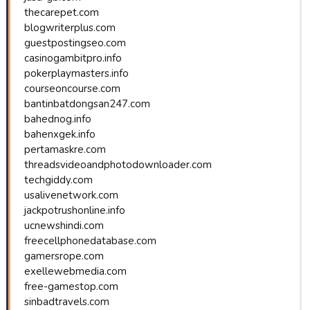
thecarepet.com
blogwriterplus.com
guestpostingseo.com
casinogambitpro.info
pokerplaymasters.info
courseoncourse.com
bantinbatdongsan247.com
bahednog.info
bahenxgek.info
pertamaskre.com
threadsvideoandphotodownloader.com
techgiddy.com
usalivenetwork.com
jackpotrushonline.info
ucnewshindi.com
freecellphonedatabase.com
gamersrope.com
exellewebmedia.com
free-gamestop.com
sinbadtravels.com