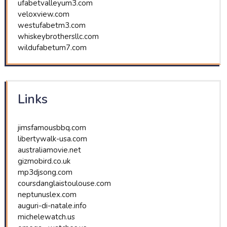
ufabetvalleyum3.com
veloxview.com
westufabetm3.com
whiskeybrothersllc.com
wildufabetum7.com
Links
jimsfamousbbq.com
libertywalk-usa.com
australiamovie.net
gizmobird.co.uk
mp3djsong.com
coursdanglaistoulouse.com
neptunuslex.com
auguri-di-natale.info
michelewatch.us