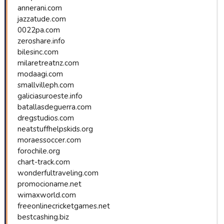
annerani.com
jazzatude.com
0022pa.com
zeroshare.info
bilesinc.com
milaretreatnz.com
modaagi.com
smallvilleph.com
galiciasuroeste.info
batallasdeguerra.com
dregstudios.com
neatstuffhelpskids.org
moraessoccer.com
forochile.org
chart-track.com
wonderfultraveling.com
promocioname.net
wimaxworld.com
freeonlinecricketgames.net
bestcashing.biz