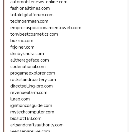
automobilenews-online.com
fashionalltimes.com
totaldigitalforum.com
technoarmaan.com
empresasposicionamientoweb.com
tonybestcosmetics.com
buzznc.com
fxjoiner.com
skinbykindra.com
alltherageface.com
codenational.com
progameexplorer.com
rockislandroastery.com
directselling-pro.com
revenuealarm.com
lurab.com
ignitioncoilguide.com
mytechcomputer.com
bioslot168.com
artsandcraftsauthority.com
webservicelive.com