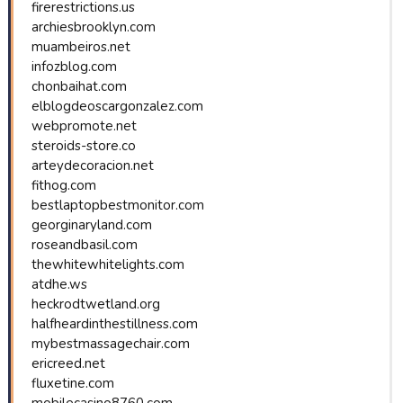
firerestrictions.us
archiesbrooklyn.com
muambeiros.net
infozblog.com
chonbaihat.com
elblogdeoscargonzalez.com
webpromote.net
steroids-store.co
arteydecoracion.net
fithog.com
bestlaptopbestmonitor.com
georginaryland.com
roseandbasil.com
thewhitewhitelights.com
atdhe.ws
heckrodtwetland.org
halfheardinthestillness.com
mybestmassagechair.com
ericreed.net
fluxetine.com
mobilecasino8760.com