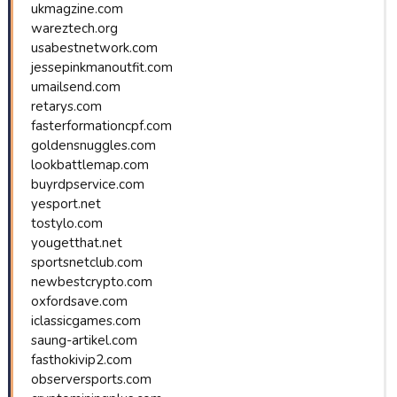
ukmagzine.com
wareztech.org
usabestnetwork.com
jessepinkmanoutfit.com
umailsend.com
retarys.com
fasterformationcpf.com
goldensnuggles.com
lookbattlemap.com
buyrdpservice.com
yesport.net
tostylo.com
yougetthat.net
sportsnetclub.com
newbestcrypto.com
oxfordsave.com
iclassicgames.com
saung-artikel.com
fasthokivip2.com
observersports.com