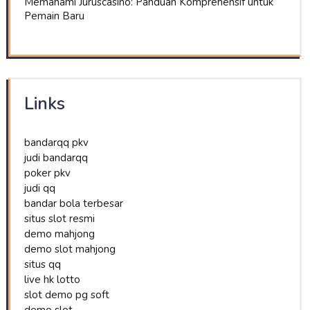
Memahami Juruscasino: Panduan Komprehensif untuk
Pemain Baru
Links
bandarqq pkv
judi bandarqq
poker pkv
judi qq
bandar bola terbesar
situs slot resmi
demo mahjong
demo slot mahjong
situs qq
live hk lotto
slot demo pg soft
demo slot