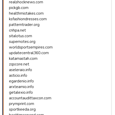
realshocknews.com
pickgb.com
healthmistakes.com
ksfashiondresses.com
patterntrader.org
cnhpa.net
sitalotus.com
supernotes.org
worldsportsempires.com
updatecentral360.com
katamastah.com
zqscore.net
aseleraio.info
asticio.info
egardenio.info
arxteamio.info
getalexio.info
accountaudittaxcon.com
prymprint.com
sportkeeda.org
besttimespend.com