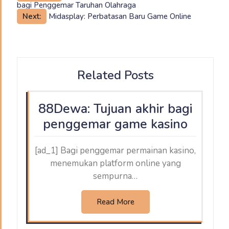
bagi Penggemar Taruhan Olahraga
navigation
Next:
Midasplay: Perbatasan Baru Game Online
Related Posts
88Dewa: Tujuan akhir bagi
penggemar game kasino
[ad_1] Bagi penggemar permainan kasino,
menemukan platform online yang
sempurna…
Read More