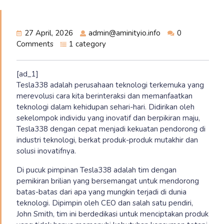
27 April, 2026
admin@aminityio.info
0
Comments
1 category
[ad_1]
Tesla338 adalah perusahaan teknologi terkemuka yang
merevolusi cara kita berinteraksi dan memanfaatkan
teknologi dalam kehidupan sehari-hari. Didirikan oleh
sekelompok individu yang inovatif dan berpikiran maju,
Tesla338 dengan cepat menjadi kekuatan pendorong di
industri teknologi, berkat produk-produk mutakhir dan
solusi inovatifnya.
Di pucuk pimpinan Tesla338 adalah tim dengan
pemikiran brilian yang bersemangat untuk mendorong
batas-batas dari apa yang mungkin terjadi di dunia
teknologi. Dipimpin oleh CEO dan salah satu pendiri,
John Smith, tim ini berdedikasi untuk menciptakan produk