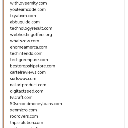
withloveamity.com
youlearncode.com
fxyatirim.com
abbuguide.com
technologyresult.com
webhostingoffers.org
whatszow.com
ehomeamerca.com
techintendo.com
techgreenpure.com
bestdropshipstore.com
cartelreviews.com
surfsway.com
nailartproduct.com
digitactseed.com
lvlcraft.com
90secondmoneyloans.com
xenmicro.com
rodrovers.com
tripssolution.com