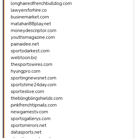
longhairedfrenchbulldog.com
lawyersforhire.co
businemarket.com
matahari88play.net
moneydescriptor.com
youthsmagazine.com
painaidee.net
sportsdarkest.com
webtoon.biz
thesportswires.com
hyungpro.com
sportingnewsnet.com
sportstime24day.com
sporteslive.com
theblingblingshields.com
pinkfrenchtipnails.com
newgamestv.com
sportsgallerys.com
sportsmirrors.net
datasports.net