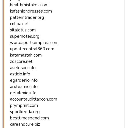
healthmistakes.com
ksfashiondresses.com
patterntrader.org
cnhpa.net
sitalotus.com
supernotes.org
worldsportsempires.com
updatecentral360.com
katamastah.com
zqscore.net
aseleraio.info
asticio.info
egardenio.info
arxteamio.info
getalexio.info
accountaudittaxcon.com
prymprint.com
sportkeeda.org
besttimespend.com
careandcure.biz