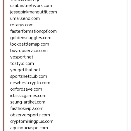
usabestnetwork.com
jessepinkmanoutfit.com
umailsend.com
retarys.com
fasterformationcpf.com
goldensnuggles.com
lookbattlemap.com
buyrdpservice.com
yesport.net
tostylo.com
yougetthat.net
sportsnetclub.com
newbestcrypto.com
oxfordsave.com
iclassicgames.com
saung-artikel.com
fasthokivip2.com
observersports.com
cryptominingplus.com
aquinoticiaspe.com