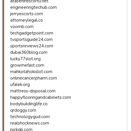
atasehirescortu.net
engineeringtechub.com
jerryescorts.com
attorneylegal.co
voomb.com
techgadgetpoint.com
tvsportsguide24.com
sportsreviews24.com
dubai360blog.com
lucky77slot.org
growmefast.com
mahkotahokislot.com
onlinecancerpharm.com
ufalek.org
mattress-disposal.com
happyflooringandcabinets.com
bodybuildinglife.co
qrdoggy.com
technologygud.com
realshocknews.com
pickgb.com