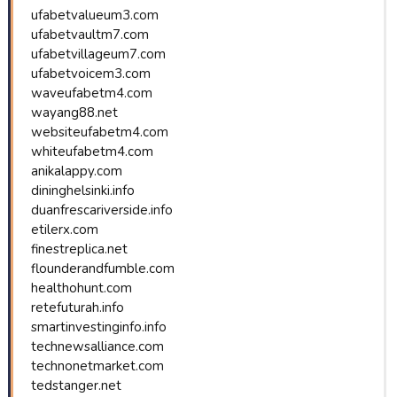
ufabetvalueum3.com
ufabetvaultm7.com
ufabetvillageum7.com
ufabetvoicem3.com
waveufabetm4.com
wayang88.net
websiteufabetm4.com
whiteufabetm4.com
anikalappy.com
dininghelsinki.info
duanfrescariverside.info
etilerx.com
finestreplica.net
flounderandfumble.com
healthohunt.com
retefuturah.info
smartinvestinginfo.info
technewsalliance.com
technonetmarket.com
tedstanger.net