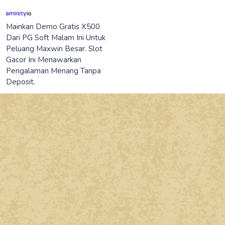
Skip
to
Mainkan Demo Gratis X500
content
Dari PG Soft Malam Ini Untuk
Peluang Maxwin Besar. Slot
Gacor Ini Menawarkan
Pengalaman Menang Tanpa
Deposit.