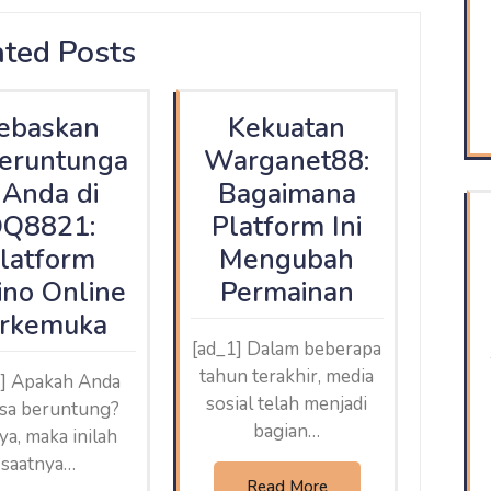
ated Posts
ebaskan
Kekuatan
eruntunga
Warganet88:
 Anda di
Bagaimana
Q8821:
Platform Ini
latform
Mengubah
ino Online
Permainan
erkemuka
[ad_1] Dalam beberapa
tahun terakhir, media
1] Apakah Anda
sosial telah menjadi
sa beruntung?
bagian…
iya, maka inilah
saatnya…
Read More