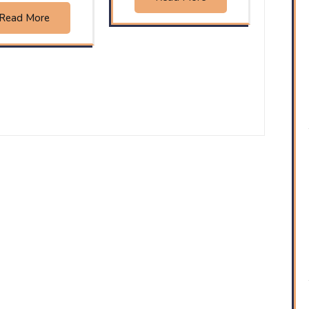
Read More