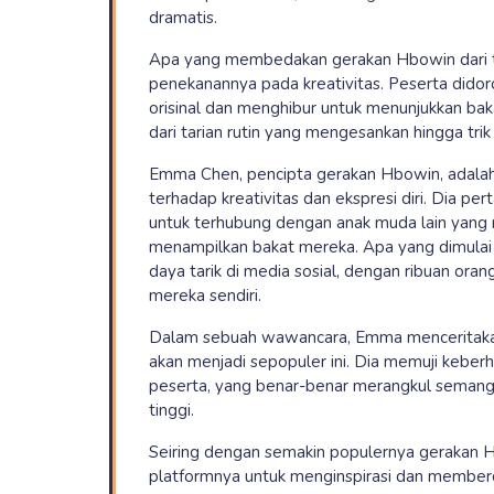
dramatis.
Apa yang membedakan gerakan Hbowin dari tant
penekanannya pada kreativitas. Peserta didor
orisinal dan menghibur untuk menunjukkan bak
dari tarian rutin yang mengesankan hingga tri
Emma Chen, pencipta gerakan Hbowin, adalah 
terhadap kreativitas dan ekspresi diri. Dia p
untuk terhubung dengan anak muda lain yang 
menampilkan bakat mereka. Apa yang dimulai
daya tarik di media sosial, dengan ribuan o
mereka sendiri.
Dalam sebuah wawancara, Emma menceritaka
akan menjadi sepopuler ini. Dia memuji keberha
peserta, yang benar-benar merangkul seman
tinggi.
Seiring dengan semakin populernya gerakan
platformnya untuk menginspirasi dan member