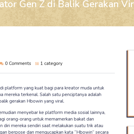
ator Gen Z di Balik Gerakan Vi
0 Comments
1 category
njadi platform yang kuat bagi para kreator muda untuk
mereka terkenal. Salah satu penciptanya adalah
alik gerakan Hbowin yang viral.
emudian menyebar ke platform media sosial lainnya,
bagi orang-orang untuk memamerkan bakat dan
diri mereka sendiri saat melakukan suatu trik atau
engan berpose dan mengucapkan kata “Hbowin” secara