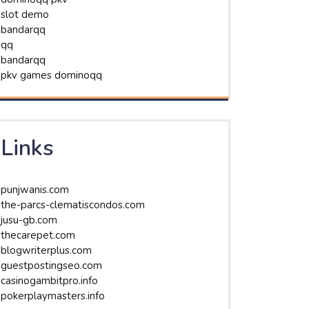
slot demo
bandarqq
qq
bandarqq
pkv games dominoqq
Links
punjwanis.com
the-parcs-clematiscondos.com
jusu-gb.com
thecarepet.com
blogwriterplus.com
guestpostingseo.com
casinogambitpro.info
pokerplaymasters.info