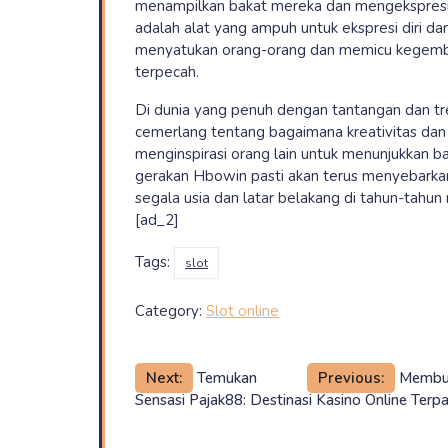
menampilkan bakat mereka dan mengekspresika
adalah alat yang ampuh untuk ekspresi diri d
menyatukan orang-orang dan memicu kegembiraa
terpecah.
Di dunia yang penuh dengan tantangan dan tr
cemerlang tentang bagaimana kreativitas dan
menginspirasi orang lain untuk menunjukkan b
gerakan Hbowin pasti akan terus menyebarkan
segala usia dan latar belakang di tahun-tahu
[ad_2]
Tags:
slot
Category:
Slot online
Post
Next:
Temukan
Previous:
Membuk
Sensasi Pajak88: Destinasi Kasino Online Terp
navigation