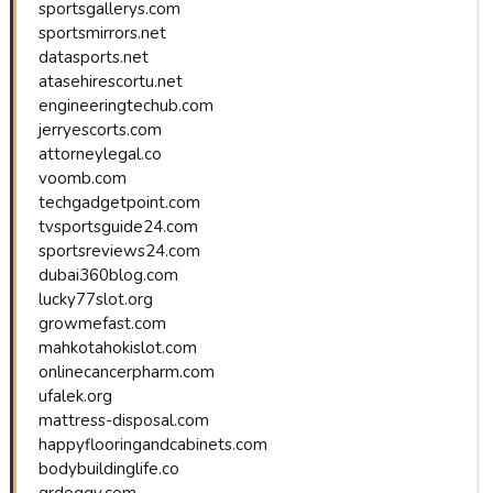
sportsgallerys.com
sportsmirrors.net
datasports.net
atasehirescortu.net
engineeringtechub.com
jerryescorts.com
attorneylegal.co
voomb.com
techgadgetpoint.com
tvsportsguide24.com
sportsreviews24.com
dubai360blog.com
lucky77slot.org
growmefast.com
mahkotahokislot.com
onlinecancerpharm.com
ufalek.org
mattress-disposal.com
happyflooringandcabinets.com
bodybuildinglife.co
qrdoggy.com