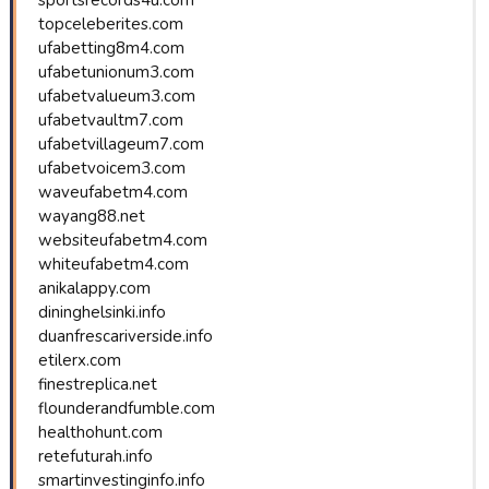
topceleberites.com
ufabetting8m4.com
ufabetunionum3.com
ufabetvalueum3.com
ufabetvaultm7.com
ufabetvillageum7.com
ufabetvoicem3.com
waveufabetm4.com
wayang88.net
websiteufabetm4.com
whiteufabetm4.com
anikalappy.com
dininghelsinki.info
duanfrescariverside.info
etilerx.com
finestreplica.net
flounderandfumble.com
healthohunt.com
retefuturah.info
smartinvestinginfo.info