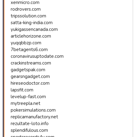
xenmicro.com
rodrovers.com
tripssolution.com
satta-king-india.com
yukigassencanada.com
articlehorizone.com
yuqqbbzp.com
7betagents6.com
coronavirusuptodate.com
crackinstreams.com
gadgetspak.com
gearsngadget.com
hireseodoctor.com
lapsfit.com
levelup-fast.com
mytreepla.net
pokersimulations.com
replicamanufactory.net
rezultate-loto.info
splendifulous.com
sportsrecords4u.com