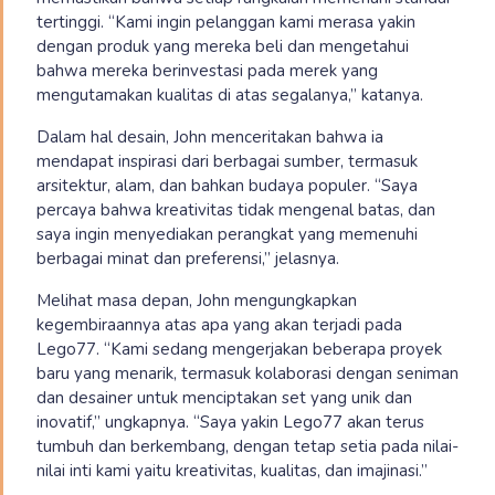
tertinggi. “Kami ingin pelanggan kami merasa yakin
dengan produk yang mereka beli dan mengetahui
bahwa mereka berinvestasi pada merek yang
mengutamakan kualitas di atas segalanya,” katanya.
Dalam hal desain, John menceritakan bahwa ia
mendapat inspirasi dari berbagai sumber, termasuk
arsitektur, alam, dan bahkan budaya populer. “Saya
percaya bahwa kreativitas tidak mengenal batas, dan
saya ingin menyediakan perangkat yang memenuhi
berbagai minat dan preferensi,” jelasnya.
Melihat masa depan, John mengungkapkan
kegembiraannya atas apa yang akan terjadi pada
Lego77. “Kami sedang mengerjakan beberapa proyek
baru yang menarik, termasuk kolaborasi dengan seniman
dan desainer untuk menciptakan set yang unik dan
inovatif,” ungkapnya. “Saya yakin Lego77 akan terus
tumbuh dan berkembang, dengan tetap setia pada nilai-
nilai inti kami yaitu kreativitas, kualitas, dan imajinasi.”