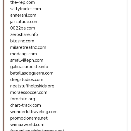
the-rep.com
saltyfranks.com
annerani.com
jazzatude.com
0022pa.com
zeroshare.info
bilesinc.com
milaretreatnz.com
modaagi.com
smallvilleph.com
galiciasuroeste.info
batallasdeguerra.com
dregstudios.com
neatstuffhelpskids.org
moraessoccer.com
forochile.org
chart-track.com
wonderfultraveling.com
promocioname.net
wimaxworld.com
freeonlinecricketgames.net