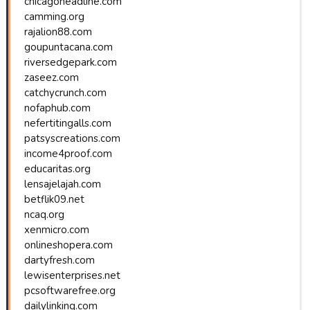
chicagoheadline.com
camming.org
rajalion88.com
goupuntacana.com
riversedgepark.com
zaseez.com
catchycrunch.com
nofaphub.com
nefertitingalls.com
patsyscreations.com
income4proof.com
educaritas.org
lensajelajah.com
betflik09.net
ncaq.org
xenmicro.com
onlineshopera.com
dartyfresh.com
lewisenterprises.net
pcsoftwarefree.org
dailylinking.com