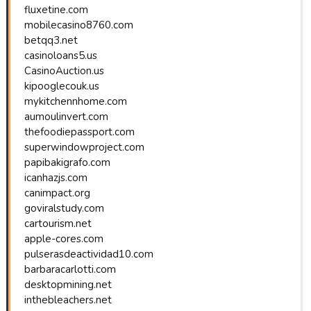
fluxetine.com
mobilecasino8760.com
betqq3.net
casinoloans5.us
CasinoAuction.us
kipooglecouk.us
mykitchennhome.com
aumoulinvert.com
thefoodiepassport.com
superwindowproject.com
papibakigrafo.com
icanhazjs.com
canimpact.org
goviralstudy.com
cartourism.net
apple-cores.com
pulserasdeactividad10.com
barbaracarlotti.com
desktopmining.net
inthebleachers.net