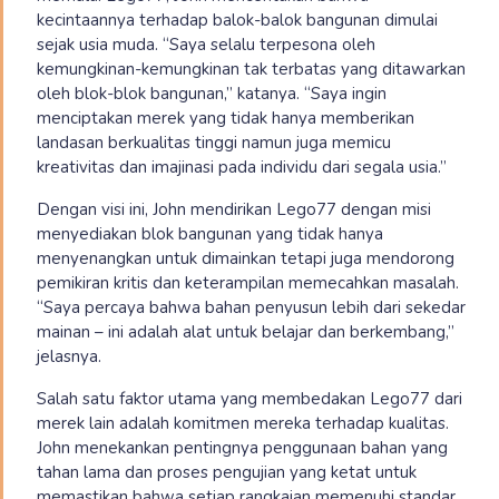
kecintaannya terhadap balok-balok bangunan dimulai
sejak usia muda. “Saya selalu terpesona oleh
kemungkinan-kemungkinan tak terbatas yang ditawarkan
oleh blok-blok bangunan,” katanya. “Saya ingin
menciptakan merek yang tidak hanya memberikan
landasan berkualitas tinggi namun juga memicu
kreativitas dan imajinasi pada individu dari segala usia.”
Dengan visi ini, John mendirikan Lego77 dengan misi
menyediakan blok bangunan yang tidak hanya
menyenangkan untuk dimainkan tetapi juga mendorong
pemikiran kritis dan keterampilan memecahkan masalah.
“Saya percaya bahwa bahan penyusun lebih dari sekedar
mainan – ini adalah alat untuk belajar dan berkembang,”
jelasnya.
Salah satu faktor utama yang membedakan Lego77 dari
merek lain adalah komitmen mereka terhadap kualitas.
John menekankan pentingnya penggunaan bahan yang
tahan lama dan proses pengujian yang ketat untuk
memastikan bahwa setiap rangkaian memenuhi standar