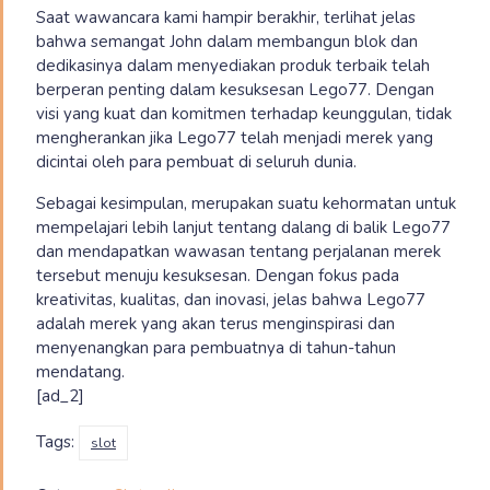
Saat wawancara kami hampir berakhir, terlihat jelas
bahwa semangat John dalam membangun blok dan
dedikasinya dalam menyediakan produk terbaik telah
berperan penting dalam kesuksesan Lego77. Dengan
visi yang kuat dan komitmen terhadap keunggulan, tidak
mengherankan jika Lego77 telah menjadi merek yang
dicintai oleh para pembuat di seluruh dunia.
Sebagai kesimpulan, merupakan suatu kehormatan untuk
mempelajari lebih lanjut tentang dalang di balik Lego77
dan mendapatkan wawasan tentang perjalanan merek
tersebut menuju kesuksesan. Dengan fokus pada
kreativitas, kualitas, dan inovasi, jelas bahwa Lego77
adalah merek yang akan terus menginspirasi dan
menyenangkan para pembuatnya di tahun-tahun
mendatang.
[ad_2]
Tags:
slot