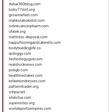
dubai360blog.com
lucky77slot.org
growmefast.com
mahkotahokislot.com
onlinecancerpharm.com
ufalek.org
mattress-disposal.com
happyflooringandcabinets.com
bodybuildinglife.co
qrdoggy.com
technologygud.com
realshocknews.com
pickgb.com
healthmistakes.com
ksfashiondresses.com
patterntrader.org
cnhpa.net
sitalotus.com
supernotes.org
worldsportsempires.com