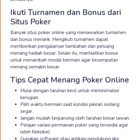
Ikuti Turnamen dan Bonus dari
Situs Poker
Banyak situs poker online yang menawarkan turnamen
dan bonus menarik. Mengikuti turnamen dapat
memberikan pengalaman tambahan dan peluang
menang hadiah besar. Selain itu, manfaatkan bonus
untuk menambah modal bermain agar kesempatan
menang semakin besar.
Tips Cepat Menang Poker Online
Mulai dengan taruhan kecil untuk meminimalisir
kerugian.
Pilih waktu bermain saat kondisi pikiran sedang
segar.
Jangan mudah terpancing oleh taruhan besar lawan.
Pelajari variasi permainan poker yang tersedia agar
lebih fleksibel.
Gunakan software atau aplikasi pendukung jika