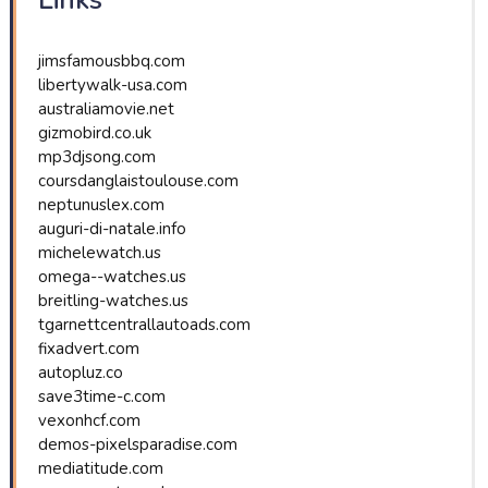
jimsfamousbbq.com
libertywalk-usa.com
australiamovie.net
gizmobird.co.uk
mp3djsong.com
coursdanglaistoulouse.com
neptunuslex.com
auguri-di-natale.info
michelewatch.us
omega--watches.us
breitling-watches.us
tgarnettcentrallautoads.com
fixadvert.com
autopluz.co
save3time-c.com
vexonhcf.com
demos-pixelsparadise.com
mediatitude.com