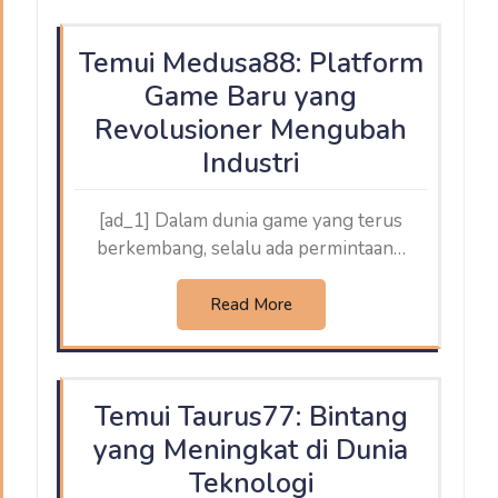
Temui Medusa88: Platform
Game Baru yang
Revolusioner Mengubah
Industri
[ad_1] Dalam dunia game yang terus
berkembang, selalu ada permintaan…
Read More
Temui Taurus77: Bintang
yang Meningkat di Dunia
Teknologi