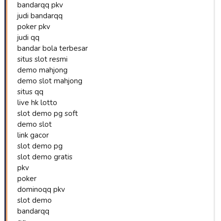
bandarqq pkv
judi bandarqq
poker pkv
judi qq
bandar bola terbesar
situs slot resmi
demo mahjong
demo slot mahjong
situs qq
live hk lotto
slot demo pg soft
demo slot
link gacor
slot demo pg
slot demo gratis
pkv
poker
dominoqq pkv
slot demo
bandarqq