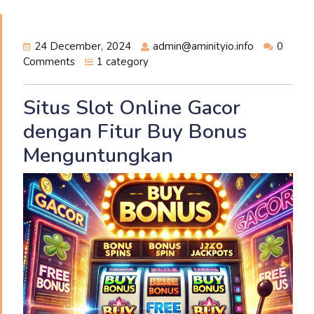
24 December, 2024
admin@aminityio.info
0
Comments
1 category
Situs Slot Online Gacor
dengan Fitur Buy Bonus
Menguntungkan