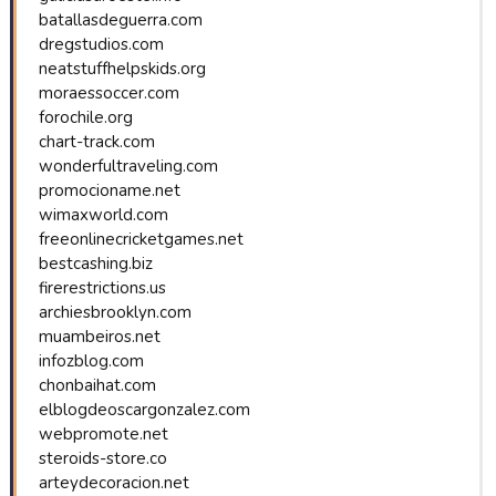
batallasdeguerra.com
dregstudios.com
neatstuffhelpskids.org
moraessoccer.com
forochile.org
chart-track.com
wonderfultraveling.com
promocioname.net
wimaxworld.com
freeonlinecricketgames.net
bestcashing.biz
firerestrictions.us
archiesbrooklyn.com
muambeiros.net
infozblog.com
chonbaihat.com
elblogdeoscargonzalez.com
webpromote.net
steroids-store.co
arteydecoracion.net