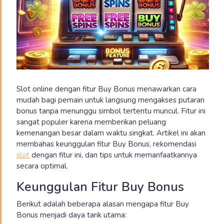
Slot online dengan fitur Buy Bonus menawarkan cara
mudah bagi pemain untuk langsung mengakses putaran
bonus tanpa menunggu simbol tertentu muncul. Fitur ini
sangat populer karena memberikan peluang
kemenangan besar dalam waktu singkat. Artikel ini akan
membahas keunggulan fitur Buy Bonus, rekomendasi
slot
dengan fitur ini, dan tips untuk memanfaatkannya
secara optimal.
Keunggulan Fitur Buy Bonus
Berikut adalah beberapa alasan mengapa fitur Buy
Bonus menjadi daya tarik utama: