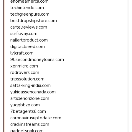
ehomeamerca.com
techintendo.com
techgreenpure.com
bestdropshipstore.com
cartelreviews.com
surfsway.com
nailartproduct.com
digitactseed.com
lvlcraft.com
90secondmoneyloans.com
xenmicro.com
rodrovers.com
tripssolution.com
satta-king-india.com
yukigassencanada.com
articlehorizone.com
yuqqbbzp.com
7betagents6.com
coronavirusuptodate.com
crackinstreams.com
gadgetspak.com