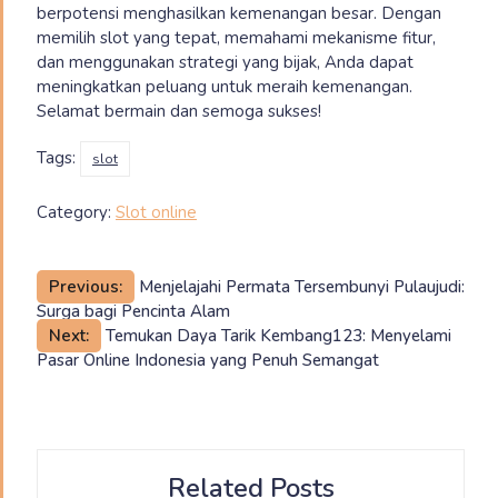
berpotensi menghasilkan kemenangan besar. Dengan
memilih slot yang tepat, memahami mekanisme fitur,
dan menggunakan strategi yang bijak, Anda dapat
meningkatkan peluang untuk meraih kemenangan.
Selamat bermain dan semoga sukses!
Tags:
slot
Category:
Slot online
Post
Previous:
Menjelajahi Permata Tersembunyi Pulaujudi:
Surga bagi Pencinta Alam
navigation
Next:
Temukan Daya Tarik Kembang123: Menyelami
Pasar Online Indonesia yang Penuh Semangat
Related Posts