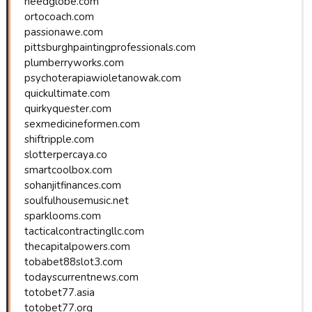
needglobe.com
ortocoach.com
passionawe.com
pittsburghpaintingprofessionals.com
plumberryworks.com
psychoterapiawioletanowak.com
quickultimate.com
quirkyquester.com
sexmedicineformen.com
shiftripple.com
slotterpercaya.co
smartcoolbox.com
sohanjitfinances.com
soulfulhousemusic.net
sparklooms.com
tacticalcontractingllc.com
thecapitalpowers.com
tobabet88slot3.com
todayscurrentnews.com
totobet77.asia
totobet77.org