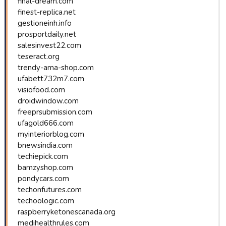
final-dream.com
finest-replica.net
gestioneinh.info
prosportdaily.net
salesinvest22.com
teseract.org
trendy-ama-shop.com
ufabett732m7.com
visiofood.com
droidwindow.com
freeprsubmission.com
ufagold666.com
myinteriorblog.com
bnewsindia.com
techiepick.com
bamzyshop.com
pondycars.com
techonfutures.com
techoologic.com
raspberryketonescanada.org
medihealthrules.com