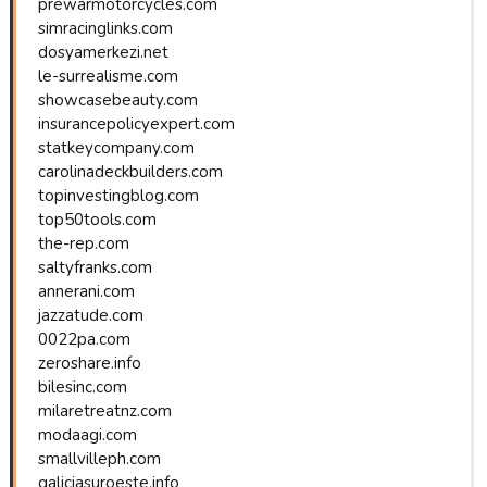
prewarmotorcycles.com
simracinglinks.com
dosyamerkezi.net
le-surrealisme.com
showcasebeauty.com
insurancepolicyexpert.com
statkeycompany.com
carolinadeckbuilders.com
topinvestingblog.com
top50tools.com
the-rep.com
saltyfranks.com
annerani.com
jazzatude.com
0022pa.com
zeroshare.info
bilesinc.com
milaretreatnz.com
modaagi.com
smallvilleph.com
galiciasuroeste.info