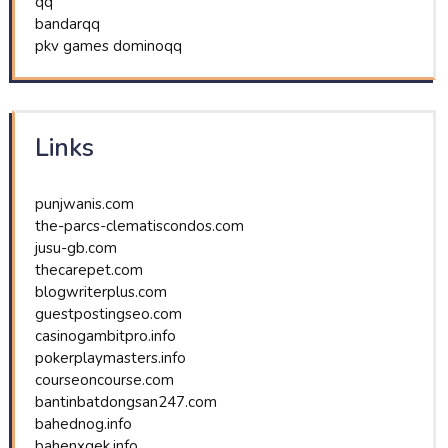
qq
bandarqq
pkv games dominoqq
Links
punjwanis.com
the-parcs-clematiscondos.com
jusu-gb.com
thecarepet.com
blogwriterplus.com
guestpostingseo.com
casinogambitpro.info
pokerplaymasters.info
courseoncourse.com
bantinbatdongsan247.com
bahednog.info
bahenxgek.info