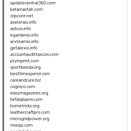
updatecentral360.com
katamastah.com
zqscore.net
aseleraio.info
asticio.info
egardenio.info
arxteamio.info
getalexio.info
accountaudittaxcon.com
prymprint.com
sportkeeda.org
besttimespend.com
careandcure.biz
cogniyo.com
easymagazines.org
hirfanjilasmi.com
hometricks.org
leathercraftpro.com
microgridpower.org
mixiqo.com