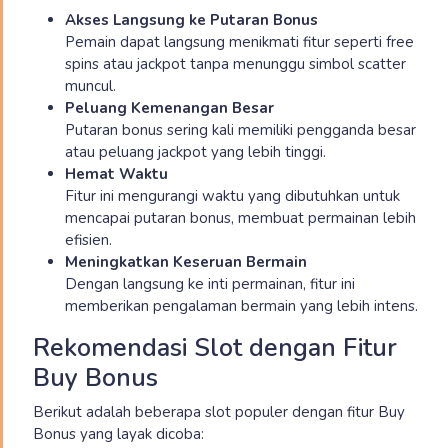
Akses Langsung ke Putaran Bonus
Pemain dapat langsung menikmati fitur seperti free
spins atau jackpot tanpa menunggu simbol scatter
muncul.
Peluang Kemenangan Besar
Putaran bonus sering kali memiliki pengganda besar
atau peluang jackpot yang lebih tinggi.
Hemat Waktu
Fitur ini mengurangi waktu yang dibutuhkan untuk
mencapai putaran bonus, membuat permainan lebih
efisien.
Meningkatkan Keseruan Bermain
Dengan langsung ke inti permainan, fitur ini
memberikan pengalaman bermain yang lebih intens.
Rekomendasi Slot dengan Fitur
Buy Bonus
Berikut adalah beberapa slot populer dengan fitur Buy
Bonus yang layak dicoba: