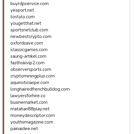
buyrdpservice.com
yesport.net
tostylo.com
yougetthat.net
sportsnetclub.com
newbestcrypto.com
oxfordsave.com
iclassicgames.com
saung-artikel.com
fasthokivip2.com
observersports.com
cryptominingplus.com
aquinoticiaspe.com
longhairedfrenchbulldog.com
lawyersforhire.co
businemarket.com
matahari88play.net
moneydescriptor.com
youthsmagazine.com
painaidee.net