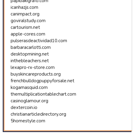
papibakigrafo.com
icanhazjs.com
canimpact.org
goviralstudy.com
cartourism.net
apple-cores.com
pulserasdeactividad10.com
barbaracarlotti.com
desktopmining.net
inthebleachers.net
lexapro-rx-store.com
buyskincareproducts.org
frenchbulldogpuppyforsale.net
kogamasquid.com
themultiplicationtablechart.com
casinoglamour.org
dextercoin.io
christianarticledirectory.org
5homestyle.com