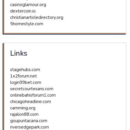
casinoglamour.org
dextercoin.io
christianarticledirectory.org
5homestyle.com
Links
stagehubs.com
1x2forum.net
login99bet.com
secretcourtesans.com
onlinebahisforum1.com
chicagoheadline.com
camming.org
rajalion88.com
goupuntacana.com
riversedgepark.com