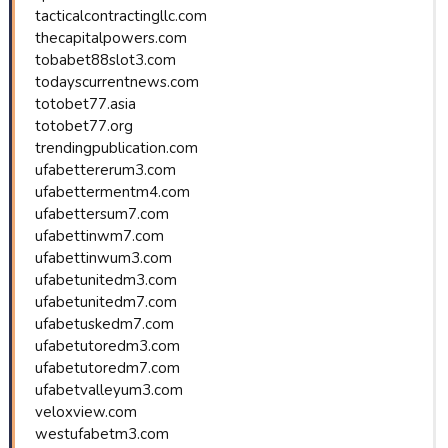
tacticalcontractingllc.com
thecapitalpowers.com
tobabet88slot3.com
todayscurrentnews.com
totobet77.asia
totobet77.org
trendingpublication.com
ufabettererum3.com
ufabettermentm4.com
ufabettersum7.com
ufabettinwm7.com
ufabettinwum3.com
ufabetunitedm3.com
ufabetunitedm7.com
ufabetuskedm7.com
ufabetutoredm3.com
ufabetutoredm7.com
ufabetvalleyum3.com
veloxview.com
westufabetm3.com