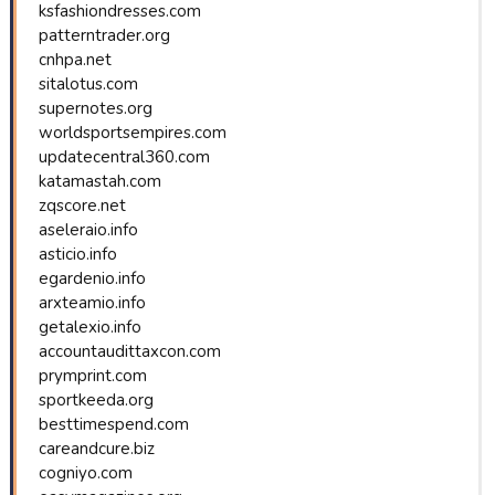
ksfashiondresses.com
patterntrader.org
cnhpa.net
sitalotus.com
supernotes.org
worldsportsempires.com
updatecentral360.com
katamastah.com
zqscore.net
aseleraio.info
asticio.info
egardenio.info
arxteamio.info
getalexio.info
accountaudittaxcon.com
prymprint.com
sportkeeda.org
besttimespend.com
careandcure.biz
cogniyo.com