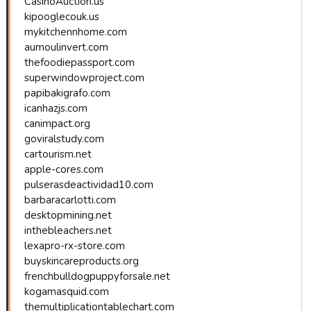
CasinoAuction.us
kipooglecouk.us
mykitchennhome.com
aumoulinvert.com
thefoodiepassport.com
superwindowproject.com
papibakigrafo.com
icanhazjs.com
canimpact.org
goviralstudy.com
cartourism.net
apple-cores.com
pulserasdeactividad10.com
barbaracarlotti.com
desktopmining.net
inthebleachers.net
lexapro-rx-store.com
buyskincareproducts.org
frenchbulldogpuppyforsale.net
kogamasquid.com
themultiplicationtablechart.com