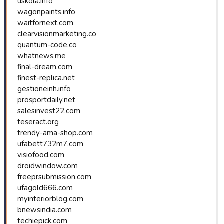
uskola.info
wagonpaints.info
waitfornext.com
clearvisionmarketing.co
quantum-code.co
whatnews.me
final-dream.com
finest-replica.net
gestioneinh.info
prosportdaily.net
salesinvest22.com
teseract.org
trendy-ama-shop.com
ufabett732m7.com
visiofood.com
droidwindow.com
freeprsubmission.com
ufagold666.com
myinteriorblog.com
bnewsindia.com
techiepick.com