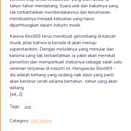
tahun-tahun mendatang. Suara unik dan bakatnya yang
tak terbantahkan membedakannya dari kerumunan,
membuatnya menjadi kekuatan yang harus
diperhitungkan dalam industri musik.
Karena Besti69 terus membuat gelombang di kancah
musik, jelas bahwa ia berada di jalan menuju
superstardom. Dengan melodinya yang menular dan
karisma yang tak terbantahkan, ia yakin akan memikat
penonton dan memperkuat statusnya sebagai salah satu
seniman terpanas di industri ini. Mengawasi Besti69 –
dia adalah bintang yang sedang naik daun yang pasti
akan bersinar cerah selama bertahun -tahun yang akan
datang.
[ad_2]
Tags:
slot
Category:
Slot online