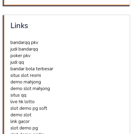
Links
bandarqq pkv
judi bandarqq
poker pkv
judi qq
bandar bola terbesar
situs slot resmi
demo mahjong
demo slot mahjong
situs qq
live hk lotto
slot demo pg soft
demo slot
link gacor
slot demo pg