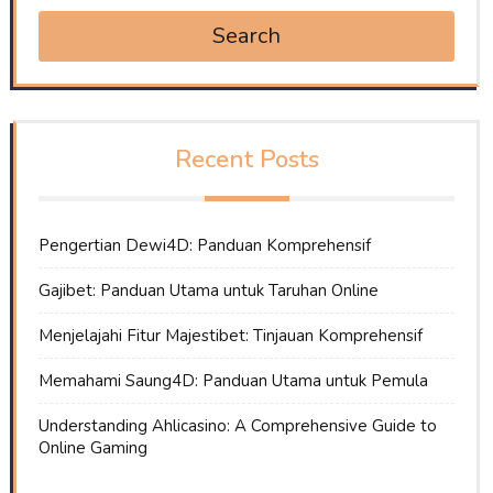
Search
Recent Posts
Pengertian Dewi4D: Panduan Komprehensif
Gajibet: Panduan Utama untuk Taruhan Online
Menjelajahi Fitur Majestibet: Tinjauan Komprehensif
Memahami Saung4D: Panduan Utama untuk Pemula
Understanding Ahlicasino: A Comprehensive Guide to
Online Gaming