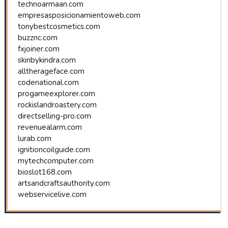
technoarmaan.com
empresasposicionamientoweb.com
tonybestcosmetics.com
buzznc.com
fxjoiner.com
skinbykindra.com
alltherageface.com
codenational.com
progameexplorer.com
rockislandroastery.com
directselling-pro.com
revenuealarm.com
lurab.com
ignitioncoilguide.com
mytechcomputer.com
bioslot168.com
artsandcraftsauthority.com
webservicelive.com