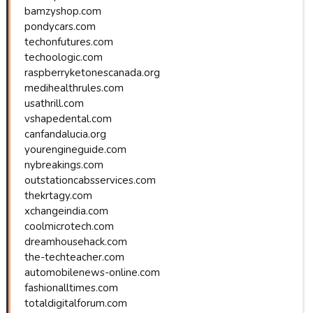
bamzyshop.com
pondycars.com
techonfutures.com
techoologic.com
raspberryketonescanada.org
medihealthrules.com
usathrill.com
vshapedental.com
canfandalucia.org
yourengineguide.com
nybreakings.com
outstationcabsservices.com
thekrtagy.com
xchangeindia.com
coolmicrotech.com
dreamhousehack.com
the-techteacher.com
automobilenews-online.com
fashionalltimes.com
totaldigitalforum.com