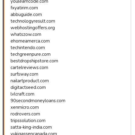
youlearncode.com
fxyatirim.com
abbuguide.com
technologyresult.com
webhostingoffers.org
whatszow.com
ehomeamerca.com
techintendo.com
techgreenpure.com
bestdropshipstore.com
cartelreviews.com
surfsway.com
nailartproduct.com
digitactseed.com
lvlcraft.com
90secondmoneyloans.com
xenmicro.com
rodrovers.com
tripssolution.com
satta-king-india.com
yukigassencanada.com