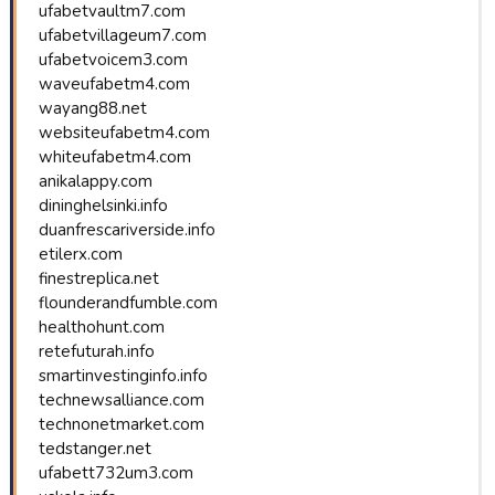
ufabetvaultm7.com
ufabetvillageum7.com
ufabetvoicem3.com
waveufabetm4.com
wayang88.net
websiteufabetm4.com
whiteufabetm4.com
anikalappy.com
dininghelsinki.info
duanfrescariverside.info
etilerx.com
finestreplica.net
flounderandfumble.com
healthohunt.com
retefuturah.info
smartinvestinginfo.info
technewsalliance.com
technonetmarket.com
tedstanger.net
ufabett732um3.com