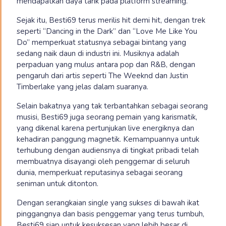
mendapatkan daya tarik pada platform streaming.
Sejak itu, Besti69 terus merilis hit demi hit, dengan trek
seperti “Dancing in the Dark” dan “Love Me Like You
Do” memperkuat statusnya sebagai bintang yang
sedang naik daun di industri ini. Musiknya adalah
perpaduan yang mulus antara pop dan R&B, dengan
pengaruh dari artis seperti The Weeknd dan Justin
Timberlake yang jelas dalam suaranya.
Selain bakatnya yang tak terbantahkan sebagai seorang
musisi, Besti69 juga seorang pemain yang karismatik,
yang dikenal karena pertunjukan live energiknya dan
kehadiran panggung magnetik. Kemampuannya untuk
terhubung dengan audiensnya di tingkat pribadi telah
membuatnya disayangi oleh penggemar di seluruh
dunia, memperkuat reputasinya sebagai seorang
seniman untuk ditonton.
Dengan serangkaian single yang sukses di bawah ikat
pinggangnya dan basis penggemar yang terus tumbuh,
Besti69 siap untuk kesuksesan yang lebih besar di