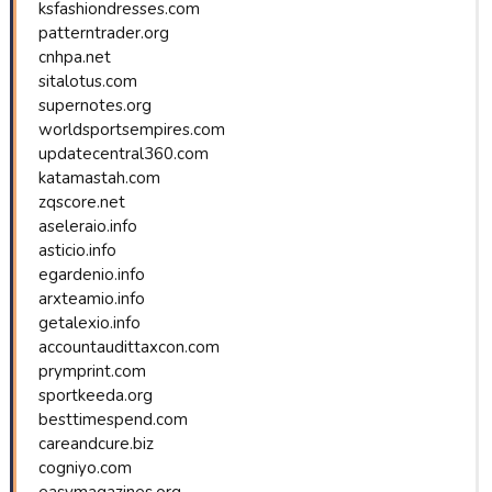
ksfashiondresses.com
patterntrader.org
cnhpa.net
sitalotus.com
supernotes.org
worldsportsempires.com
updatecentral360.com
katamastah.com
zqscore.net
aseleraio.info
asticio.info
egardenio.info
arxteamio.info
getalexio.info
accountaudittaxcon.com
prymprint.com
sportkeeda.org
besttimespend.com
careandcure.biz
cogniyo.com
easymagazines.org