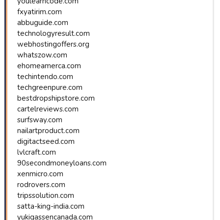
youlearncode.com
fxyatirim.com
abbuguide.com
technologyresult.com
webhostingoffers.org
whatszow.com
ehomeamerca.com
techintendo.com
techgreenpure.com
bestdropshipstore.com
cartelreviews.com
surfsway.com
nailartproduct.com
digitactseed.com
lvlcraft.com
90secondmoneyloans.com
xenmicro.com
rodrovers.com
tripssolution.com
satta-king-india.com
yukigassencanada.com