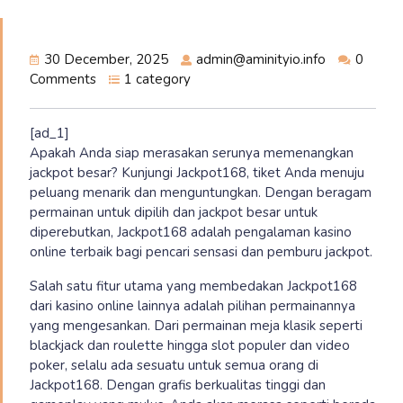
30 December, 2025
admin@aminityio.info
0
Comments
1 category
[ad_1]
Apakah Anda siap merasakan serunya memenangkan
jackpot besar? Kunjungi Jackpot168, tiket Anda menuju
peluang menarik dan menguntungkan. Dengan beragam
permainan untuk dipilih dan jackpot besar untuk
diperebutkan, Jackpot168 adalah pengalaman kasino
online terbaik bagi pencari sensasi dan pemburu jackpot.
Salah satu fitur utama yang membedakan Jackpot168
dari kasino online lainnya adalah pilihan permainannya
yang mengesankan. Dari permainan meja klasik seperti
blackjack dan roulette hingga slot populer dan video
poker, selalu ada sesuatu untuk semua orang di
Jackpot168. Dengan grafis berkualitas tinggi dan