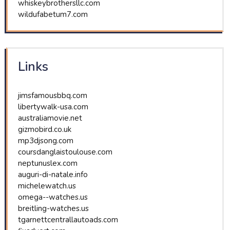
whiskeybrothersllc.com
wildufabetum7.com
Links
jimsfamousbbq.com
libertywalk-usa.com
australiamovie.net
gizmobird.co.uk
mp3djsong.com
coursdanglaistoulouse.com
neptunuslex.com
auguri-di-natale.info
michelewatch.us
omega--watches.us
breitling-watches.us
tgarnettcentrallautoads.com