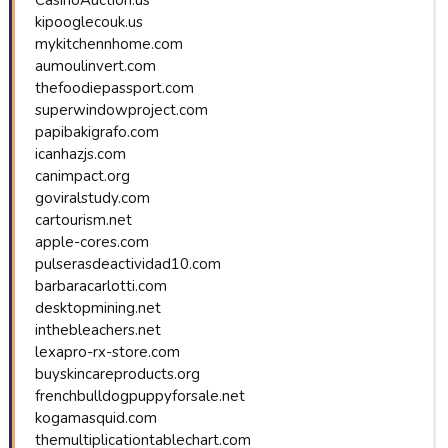
kipooglecouk.us
mykitchennhome.com
aumoulinvert.com
thefoodiepassport.com
superwindowproject.com
papibakigrafo.com
icanhazjs.com
canimpact.org
goviralstudy.com
cartourism.net
apple-cores.com
pulserasdeactividad10.com
barbaracarlotti.com
desktopmining.net
inthebleachers.net
lexapro-rx-store.com
buyskincareproducts.org
frenchbulldogpuppyforsale.net
kogamasquid.com
themultiplicationtablechart.com