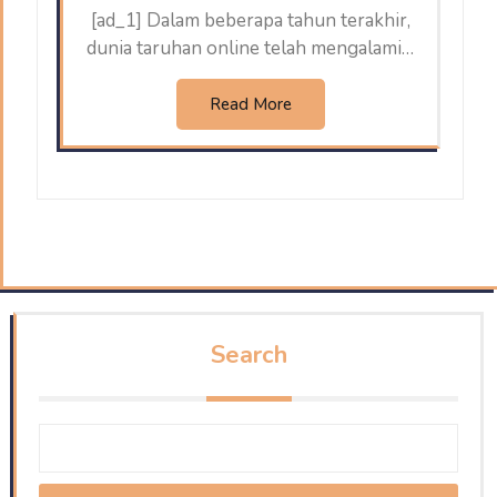
[ad_1] Dalam beberapa tahun terakhir,
dunia taruhan online telah mengalami…
Read More
Search