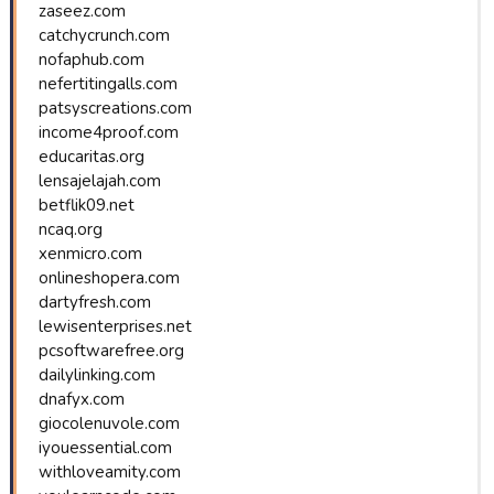
zaseez.com
catchycrunch.com
nofaphub.com
nefertitingalls.com
patsyscreations.com
income4proof.com
educaritas.org
lensajelajah.com
betflik09.net
ncaq.org
xenmicro.com
onlineshopera.com
dartyfresh.com
lewisenterprises.net
pcsoftwarefree.org
dailylinking.com
dnafyx.com
giocolenuvole.com
iyouessential.com
withloveamity.com