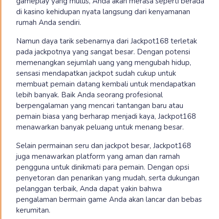
gameplay yang mulus, Anda akan merasa seperti berada
di kasino kehidupan nyata langsung dari kenyamanan
rumah Anda sendiri.
Namun daya tarik sebenarnya dari Jackpot168 terletak
pada jackpotnya yang sangat besar. Dengan potensi
memenangkan sejumlah uang yang mengubah hidup,
sensasi mendapatkan jackpot sudah cukup untuk
membuat pemain datang kembali untuk mendapatkan
lebih banyak. Baik Anda seorang profesional
berpengalaman yang mencari tantangan baru atau
pemain biasa yang berharap menjadi kaya, Jackpot168
menawarkan banyak peluang untuk menang besar.
Selain permainan seru dan jackpot besar, Jackpot168
juga menawarkan platform yang aman dan ramah
pengguna untuk dinikmati para pemain. Dengan opsi
penyetoran dan penarikan yang mudah, serta dukungan
pelanggan terbaik, Anda dapat yakin bahwa
pengalaman bermain game Anda akan lancar dan bebas
kerumitan.