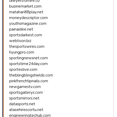
lawyersforhire.co
businemarket.com
matahari88play.net
moneydescriptor.com
youthsmagazine.com
painaidee.net
sportsdarkest.com
webtoon.biz
thesportswires.com
hyungpro.com
sportingnewsnet.com
sportstime24day.com
sporteslive.com
theblingblingshields.com
pinkfrenchtipnails.com
newgamestv.com
sportsgallerys.com
sportsmirrors.net
datasports.net
atasehirescortu.net
engineeringtechub.com