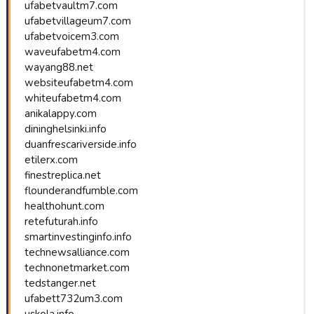
ufabetvaultm7.com
ufabetvillageum7.com
ufabetvoicem3.com
waveufabetm4.com
wayang88.net
websiteufabetm4.com
whiteufabetm4.com
anikalappy.com
dininghelsinki.info
duanfrescariverside.info
etilerx.com
finestreplica.net
flounderandfumble.com
healthohunt.com
retefuturah.info
smartinvestinginfo.info
technewsalliance.com
technonetmarket.com
tedstanger.net
ufabett732um3.com
uskola.info