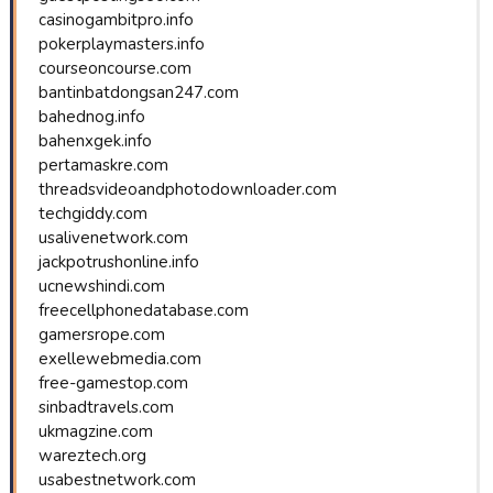
casinogambitpro.info
pokerplaymasters.info
courseoncourse.com
bantinbatdongsan247.com
bahednog.info
bahenxgek.info
pertamaskre.com
threadsvideoandphotodownloader.com
techgiddy.com
usalivenetwork.com
jackpotrushonline.info
ucnewshindi.com
freecellphonedatabase.com
gamersrope.com
exellewebmedia.com
free-gamestop.com
sinbadtravels.com
ukmagzine.com
wareztech.org
usabestnetwork.com