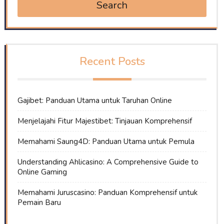
Search
Recent Posts
Gajibet: Panduan Utama untuk Taruhan Online
Menjelajahi Fitur Majestibet: Tinjauan Komprehensif
Memahami Saung4D: Panduan Utama untuk Pemula
Understanding Ahlicasino: A Comprehensive Guide to
Online Gaming
Memahami Juruscasino: Panduan Komprehensif untuk
Pemain Baru