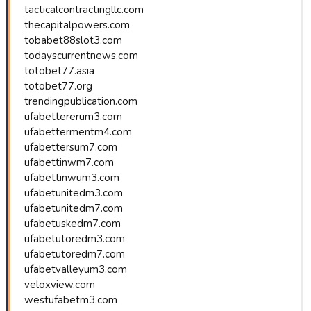
tacticalcontractingllc.com
thecapitalpowers.com
tobabet88slot3.com
todayscurrentnews.com
totobet77.asia
totobet77.org
trendingpublication.com
ufabettererum3.com
ufabettermentm4.com
ufabettersum7.com
ufabettinwm7.com
ufabettinwum3.com
ufabetunitedm3.com
ufabetunitedm7.com
ufabetuskedm7.com
ufabetutoredm3.com
ufabetutoredm7.com
ufabetvalleyum3.com
veloxview.com
westufabetm3.com