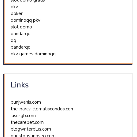
pkv
poker
dominoqq pkv
slot demo
bandarqq
qq
bandarqq
pkv games dominoqq
Links
punjwanis.com
the-parcs-clematiscondos.com
jusu-gb.com
thecarepet.com
blogwriterplus.com
guestpostingseo.com