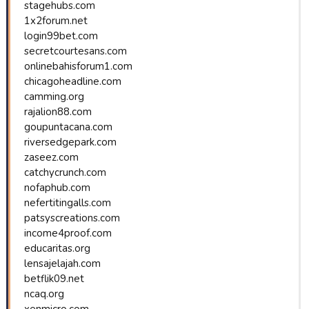
stagehubs.com
1x2forum.net
login99bet.com
secretcourtesans.com
onlinebahisforum1.com
chicagoheadline.com
camming.org
rajalion88.com
goupuntacana.com
riversedgepark.com
zaseez.com
catchycrunch.com
nofaphub.com
nefertitingalls.com
patsyscreations.com
income4proof.com
educaritas.org
lensajelajah.com
betflik09.net
ncaq.org
xenmicro.com