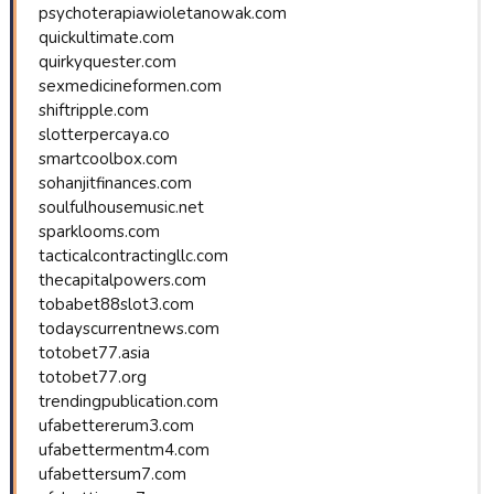
psychoterapiawioletanowak.com
quickultimate.com
quirkyquester.com
sexmedicineformen.com
shiftripple.com
slotterpercaya.co
smartcoolbox.com
sohanjitfinances.com
soulfulhousemusic.net
sparklooms.com
tacticalcontractingllc.com
thecapitalpowers.com
tobabet88slot3.com
todayscurrentnews.com
totobet77.asia
totobet77.org
trendingpublication.com
ufabettererum3.com
ufabettermentm4.com
ufabettersum7.com