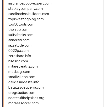
insurancepolicyexpert.com
statkeycompany.com
carolinadeckbuilders.com
topinvestingblog.com
top50tools.com
the-rep.com
saltyfranks.com
annerani.com
jazzatude.com
0022pa.com
zeroshare.info
bilesinc.com
milaretreatnz.com
modaagi.com
smallvilleph.com
galiciasuroeste.info
batallasdeguerra.com
dregstudios.com
neatstuffhelpskids.org
moraessoccer.com