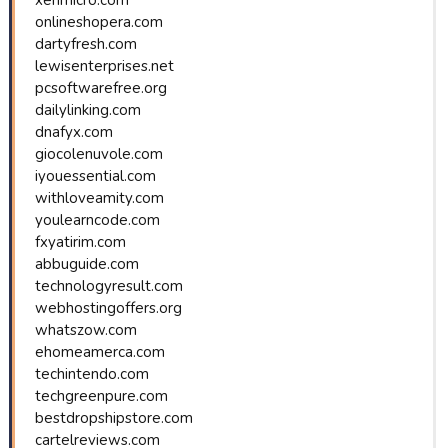
onlineshopera.com
dartyfresh.com
lewisenterprises.net
pcsoftwarefree.org
dailylinking.com
dnafyx.com
giocolenuvole.com
iyouessential.com
withloveamity.com
youlearncode.com
fxyatirim.com
abbuguide.com
technologyresult.com
webhostingoffers.org
whatszow.com
ehomeamerca.com
techintendo.com
techgreenpure.com
bestdropshipstore.com
cartelreviews.com