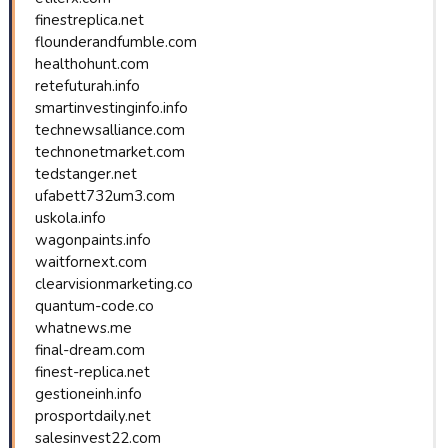
finestreplica.net
flounderandfumble.com
healthohunt.com
retefuturah.info
smartinvestinginfo.info
technewsalliance.com
technonetmarket.com
tedstanger.net
ufabett732um3.com
uskola.info
wagonpaints.info
waitfornext.com
clearvisionmarketing.co
quantum-code.co
whatnews.me
final-dream.com
finest-replica.net
gestioneinh.info
prosportdaily.net
salesinvest22.com