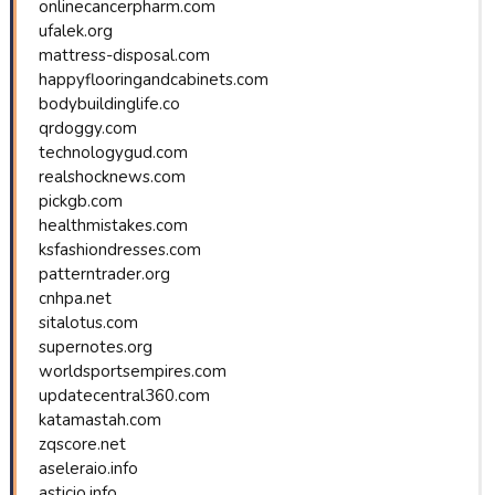
onlinecancerpharm.com
ufalek.org
mattress-disposal.com
happyflooringandcabinets.com
bodybuildinglife.co
qrdoggy.com
technologygud.com
realshocknews.com
pickgb.com
healthmistakes.com
ksfashiondresses.com
patterntrader.org
cnhpa.net
sitalotus.com
supernotes.org
worldsportsempires.com
updatecentral360.com
katamastah.com
zqscore.net
aseleraio.info
asticio.info