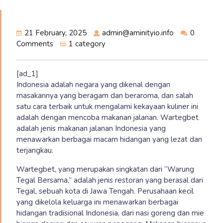
21 February, 2025
admin@aminityio.info
0
Comments
1 category
[ad_1]
Indonesia adalah negara yang dikenal dengan
masakannya yang beragam dan beraroma, dan salah
satu cara terbaik untuk mengalami kekayaan kuliner ini
adalah dengan mencoba makanan jalanan. Wartegbet
adalah jenis makanan jalanan Indonesia yang
menawarkan berbagai macam hidangan yang lezat dan
terjangkau.
Wartegbet, yang merupakan singkatan dari “Warung
Tegal Bersama,” adalah jenis restoran yang berasal dari
Tegal, sebuah kota di Jawa Tengah. Perusahaan kecil
yang dikelola keluarga ini menawarkan berbagai
hidangan tradisional Indonesia, dari nasi goreng dan mie