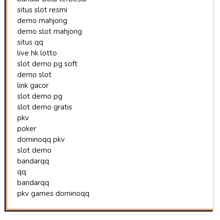
situs slot resmi
demo mahjong
demo slot mahjong
situs qq
live hk lotto
slot demo pg soft
demo slot
link gacor
slot demo pg
slot demo gratis
pkv
poker
dominoqq pkv
slot demo
bandarqq
qq
bandarqq
pkv games dominoqq