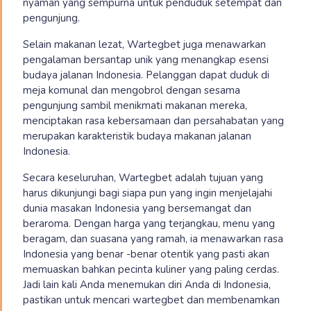
nyaman yang sempurna untuk penduduk setempat dan
pengunjung.
Selain makanan lezat, Wartegbet juga menawarkan
pengalaman bersantap unik yang menangkap esensi
budaya jalanan Indonesia. Pelanggan dapat duduk di
meja komunal dan mengobrol dengan sesama
pengunjung sambil menikmati makanan mereka,
menciptakan rasa kebersamaan dan persahabatan yang
merupakan karakteristik budaya makanan jalanan
Indonesia.
Secara keseluruhan, Wartegbet adalah tujuan yang
harus dikunjungi bagi siapa pun yang ingin menjelajahi
dunia masakan Indonesia yang bersemangat dan
beraroma. Dengan harga yang terjangkau, menu yang
beragam, dan suasana yang ramah, ia menawarkan rasa
Indonesia yang benar -benar otentik yang pasti akan
memuaskan bahkan pecinta kuliner yang paling cerdas.
Jadi lain kali Anda menemukan diri Anda di Indonesia,
pastikan untuk mencari wartegbet dan membenamkan