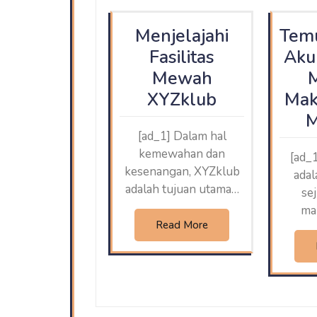
Menjelajahi
Tem
Fasilitas
Aku
Mewah
M
XYZklub
Mak
M
[ad_1] Dalam hal
kemewahan dan
[ad_
kesenangan, XYZklub
adal
adalah tujuan utama…
se
ma
Read More