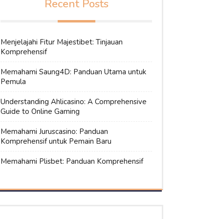
Recent Posts
Menjelajahi Fitur Majestibet: Tinjauan
Komprehensif
Memahami Saung4D: Panduan Utama untuk
Pemula
Understanding Ahlicasino: A Comprehensive
Guide to Online Gaming
Memahami Juruscasino: Panduan
Komprehensif untuk Pemain Baru
Memahami Plisbet: Panduan Komprehensif