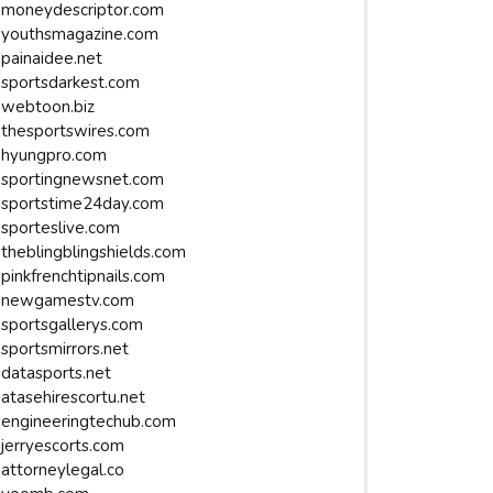
moneydescriptor.com
youthsmagazine.com
painaidee.net
sportsdarkest.com
webtoon.biz
thesportswires.com
hyungpro.com
sportingnewsnet.com
sportstime24day.com
sporteslive.com
theblingblingshields.com
pinkfrenchtipnails.com
newgamestv.com
sportsgallerys.com
sportsmirrors.net
datasports.net
atasehirescortu.net
engineeringtechub.com
jerryescorts.com
attorneylegal.co