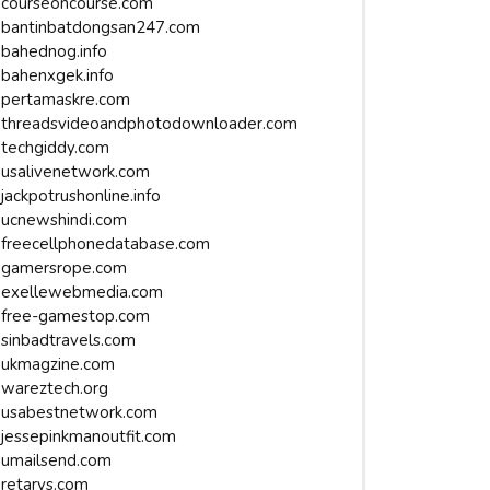
courseoncourse.com
bantinbatdongsan247.com
bahednog.info
bahenxgek.info
pertamaskre.com
threadsvideoandphotodownloader.com
techgiddy.com
usalivenetwork.com
jackpotrushonline.info
ucnewshindi.com
freecellphonedatabase.com
gamersrope.com
exellewebmedia.com
free-gamestop.com
sinbadtravels.com
ukmagzine.com
wareztech.org
usabestnetwork.com
jessepinkmanoutfit.com
umailsend.com
retarys.com