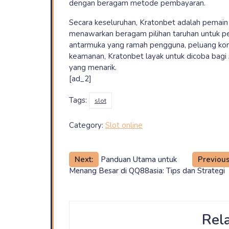
dengan beragam metode pembayaran.
Secara keseluruhan, Kratonbet adalah pemain b
menawarkan beragam pilihan taruhan untuk p
antarmuka yang ramah pengguna, peluang kom
keamanan, Kratonbet layak untuk dicoba bagi s
yang menarik.
[ad_2]
Tags:
slot
Category:
Slot online
Post
Next:
Panduan Utama untuk
Previous
Menang Besar di QQ88asia: Tips dan Strategi
navigation
Rel