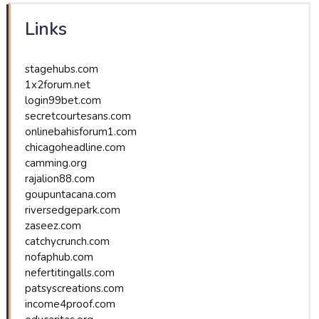
Links
stagehubs.com
1x2forum.net
login99bet.com
secretcourtesans.com
onlinebahisforum1.com
chicagoheadline.com
camming.org
rajalion88.com
goupuntacana.com
riversedgepark.com
zaseez.com
catchycrunch.com
nofaphub.com
nefertitingalls.com
patsyscreations.com
income4proof.com