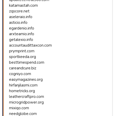
katamastah.com
zqscore.net
aseleraio.info
asticio.info
egardenio.info
arxteamio.info
getalexio.info
accountaudittaxcon.com
prymprint.com
sportkeeda.org
besttimespend.com
careandcure.biz
cogniyo.com
easymagazines.org
hirfanjilasmi.com
hometricks.org
leathercraftpro.com
microgridpower.org
mixiqo.com
needglobe.com