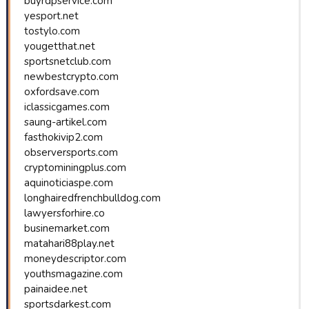
buyrdpservice.com
yesport.net
tostylo.com
yougetthat.net
sportsnetclub.com
newbestcrypto.com
oxfordsave.com
iclassicgames.com
saung-artikel.com
fasthokivip2.com
observersports.com
cryptominingplus.com
aquinoticiaspe.com
longhairedfrenchbulldog.com
lawyersforhire.co
businemarket.com
matahari88play.net
moneydescriptor.com
youthsmagazine.com
painaidee.net
sportsdarkest.com