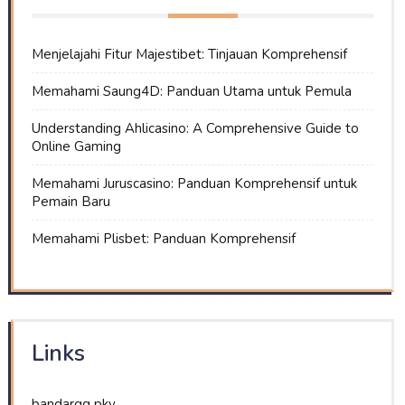
Menjelajahi Fitur Majestibet: Tinjauan Komprehensif
Memahami Saung4D: Panduan Utama untuk Pemula
Understanding Ahlicasino: A Comprehensive Guide to
Online Gaming
Memahami Juruscasino: Panduan Komprehensif untuk
Pemain Baru
Memahami Plisbet: Panduan Komprehensif
Links
bandarqq pkv