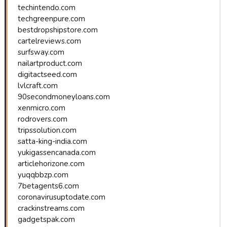
techintendo.com
techgreenpure.com
bestdropshipstore.com
cartelreviews.com
surfsway.com
nailartproduct.com
digitactseed.com
lvlcraft.com
90secondmoneyloans.com
xenmicro.com
rodrovers.com
tripssolution.com
satta-king-india.com
yukigassencanada.com
articlehorizone.com
yuqqbbzp.com
7betagents6.com
coronavirusuptodate.com
crackinstreams.com
gadgetspak.com