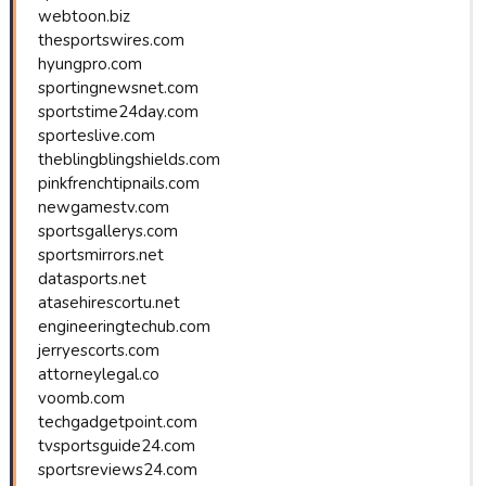
webtoon.biz
thesportswires.com
hyungpro.com
sportingnewsnet.com
sportstime24day.com
sporteslive.com
theblingblingshields.com
pinkfrenchtipnails.com
newgamestv.com
sportsgallerys.com
sportsmirrors.net
datasports.net
atasehirescortu.net
engineeringtechub.com
jerryescorts.com
attorneylegal.co
voomb.com
techgadgetpoint.com
tvsportsguide24.com
sportsreviews24.com