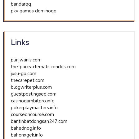
bandarqq
pkv games dominoqq
Links
punjwanis.com
the-parcs-clematiscondos.com
jusu-gb.com
thecarepet.com
blogwriterplus.com
guestpostingseo.com
casinogambitpro.info
pokerplaymasters.info
courseoncourse.com
bantinbatdongsan247.com
bahednog.info
bahenxgek.info