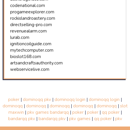
codenational.com
progameexplorer.com
rockislandroastery.com
directselling-pro.com
revenuealarm.com
lurab.com
ignitioncoilguide.com
mytechcomputer.com
bioslot168.com
artsandcraftsauthority.com
webservicelive.com
poker
|
dominoqq pkv
|
dominoqq login
|
dominoqq login
|
dominoqq
|
dominoqq
|
dominoqq
|
dominoqq
|
dominoqq
|
slot
maxwin
|
pkv games bandarqq
|
poker
|
poker
|
qq poker
|
bandarqq pkv
|
bandarqq pkv
|
pkv games
|
qq poker
|
pkv