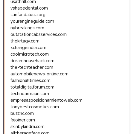
usathrill.com
vshapedental.com
canfandalucia.org
yourengineguide.com
nybreakings.com
outstationcabsservices.com
thekrtagy.com
xchangeindia.com
coolmicrotech.com
dreamhousehack.com
the-techteacher.com
automobilenews-online.com
fashionalltimes.com
totaldigitalforum.com
technoarmaan.com
empresasposicionamientoweb.com
tonybestcosmetics.com
buzznc.com
fxjoiner.com
skinbykindra.com
alltherageface.com