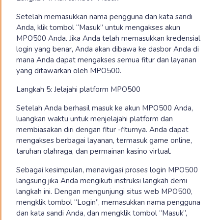
Setelah memasukkan nama pengguna dan kata sandi
Anda, klik tombol “Masuk” untuk mengakses akun
MPO500 Anda. Jika Anda telah memasukkan kredensial
login yang benar, Anda akan dibawa ke dasbor Anda di
mana Anda dapat mengakses semua fitur dan layanan
yang ditawarkan oleh MPO500.
Langkah 5: Jelajahi platform MPO500
Setelah Anda berhasil masuk ke akun MPO500 Anda,
luangkan waktu untuk menjelajahi platform dan
membiasakan diri dengan fitur -fiturnya. Anda dapat
mengakses berbagai layanan, termasuk game online,
taruhan olahraga, dan permainan kasino virtual.
Sebagai kesimpulan, menavigasi proses login MPO500
langsung jika Anda mengikuti instruksi langkah demi
langkah ini. Dengan mengunjungi situs web MPO500,
mengklik tombol “Login”, memasukkan nama pengguna
dan kata sandi Anda, dan mengklik tombol “Masuk”,