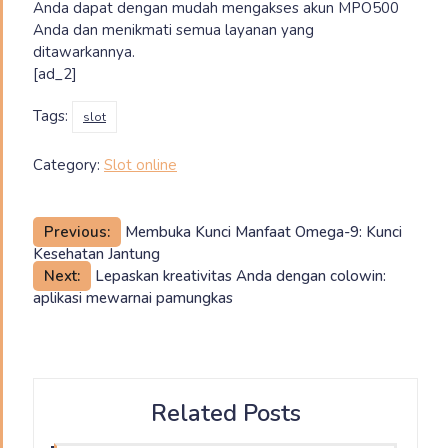
Anda dapat dengan mudah mengakses akun MPO500
Anda dan menikmati semua layanan yang
ditawarkannya.
[ad_2]
Tags:
slot
Category:
Slot online
Post
Previous:
Membuka Kunci Manfaat Omega-9: Kunci
Kesehatan Jantung
navigation
Next:
Lepaskan kreativitas Anda dengan colowin:
aplikasi mewarnai pamungkas
Related Posts