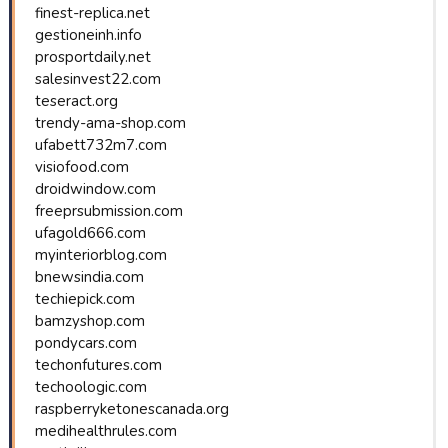
finest-replica.net
gestioneinh.info
prosportdaily.net
salesinvest22.com
teseract.org
trendy-ama-shop.com
ufabett732m7.com
visiofood.com
droidwindow.com
freeprsubmission.com
ufagold666.com
myinteriorblog.com
bnewsindia.com
techiepick.com
bamzyshop.com
pondycars.com
techonfutures.com
techoologic.com
raspberryketonescanada.org
medihealthrules.com