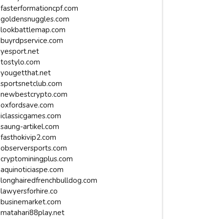
fasterformationcpf.com
goldensnuggles.com
lookbattlemap.com
buyrdpservice.com
yesport.net
tostylo.com
yougetthat.net
sportsnetclub.com
newbestcrypto.com
oxfordsave.com
iclassicgames.com
saung-artikel.com
fasthokivip2.com
observersports.com
cryptominingplus.com
aquinoticiaspe.com
longhairedfrenchbulldog.com
lawyersforhire.co
businemarket.com
matahari88play.net