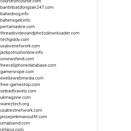
courseoncourse.com
bantinbatdongsan247.com
bahednog.info
bahenxgek.info
pertamaskre.com
threadsvideoandphotodownloader.com
techgiddy.com
usalivenetwork.com
jackpotrushonline.info
ucnewshindi.com
freecellphonedatabase.com
gamersrope.com
exellewebmedia.com
free-gamestop.com
sinbadtravels.com
ukmagzine.com
wareztech.org
usabestnetwork.com
jessepinkmanoutfit.com
umailsend.com
retarys.com