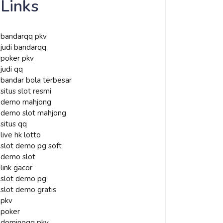
Links
bandarqq pkv
judi bandarqq
poker pkv
judi qq
bandar bola terbesar
situs slot resmi
demo mahjong
demo slot mahjong
situs qq
live hk lotto
slot demo pg soft
demo slot
link gacor
slot demo pg
slot demo gratis
pkv
poker
dominoqq pkv