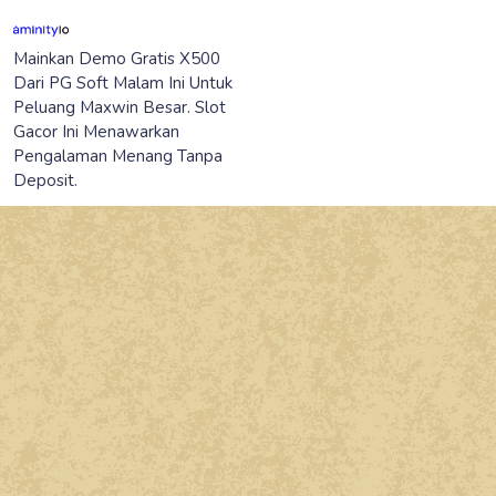
Skip
to
Mainkan Demo Gratis X500
content
Dari PG Soft Malam Ini Untuk
Peluang Maxwin Besar. Slot
Gacor Ini Menawarkan
Pengalaman Menang Tanpa
Deposit.