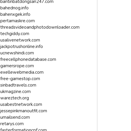
bantinbatdongsan247.com
bahednog.info
bahenxgek.info
pertamaskre.com
threadsvideoandphotodownloader.com
techgiddy.com
usalivenetwork.com
jackpotrushonline.info
ucnewshindi.com
freecellphonedatabase.com
gamersrope.com
exellewebmedia.com
free-gamestop.com
sinbadtravels.com
ukmagzine.com
wareztech.org
usabestnetwork.com
jessepinkmanoutfit.com
umailsend.com
retarys.com
fasterformationcpf.com