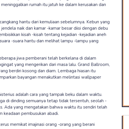
 meninggalkan rumah itu jatuh ke dalam kerusakan dan
 cangkang hantu dari kemuliaan sebelumnya. Kebun yang
 jendela naik dan kamar -kamar besar diisi dengan debu
bisikkan kisah -kisah tentang kejadian -kejadian aneh
uara -suara hantu dan melihat lampu -lampu yang
eberapa jiwa pemberani telah berkelana di dalam
gingat yang mengerikan dari masa lalu. Grand Ballroom,
ang berdiri kosong dan diam. Lembaga hiasan itu
lemparkan bayangan menakutkan melintasi wallpaper
isterius adalah cara yang tampak beku dalam waktu.
ga di dinding semuanya tetap tidak tersentuh, seolah -
is. Ada yang mengatakan bahwa waktu itu sendiri telah
am keadaan pembusukan abadi.
terus memikat imajinasi orang -orang yang berani