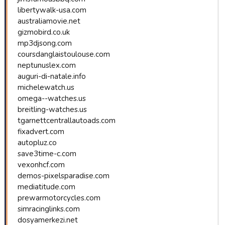
libertywalk-usa.com
australiamovie.net
gizmobird.co.uk
mp3djsong.com
coursdanglaistoulouse.com
neptunuslex.com
auguri-di-natale.info
michelewatch.us
omega--watches.us
breitling-watches.us
tgarnettcentrallautoads.com
fixadvert.com
autopluz.co
save3time-c.com
vexonhcf.com
demos-pixelsparadise.com
mediatitude.com
prewarmotorcycles.com
simracinglinks.com
dosyamerkezi.net