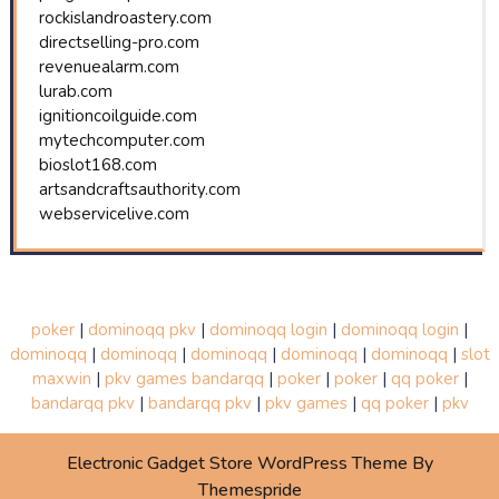
rockislandroastery.com
directselling-pro.com
revenuealarm.com
lurab.com
ignitioncoilguide.com
mytechcomputer.com
bioslot168.com
artsandcraftsauthority.com
webservicelive.com
poker
|
dominoqq pkv
|
dominoqq login
|
dominoqq login
|
dominoqq
|
dominoqq
|
dominoqq
|
dominoqq
|
dominoqq
|
slot
maxwin
|
pkv games bandarqq
|
poker
|
poker
|
qq poker
|
bandarqq pkv
|
bandarqq pkv
|
pkv games
|
qq poker
|
pkv
Electronic Gadget Store WordPress Theme By
Themespride