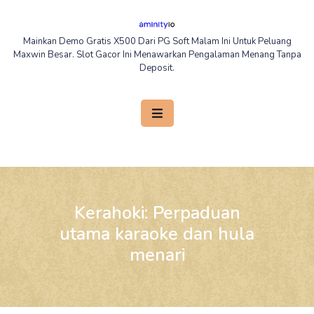
Skip
to
Mainkan Demo Gratis X500 Dari PG Soft Malam Ini Untuk Peluang
content
Maxwin Besar. Slot Gacor Ini Menawarkan Pengalaman Menang Tanpa
Deposit.
Open
Button
Kerahoki: Perpaduan
utama karaoke dan hula
menari