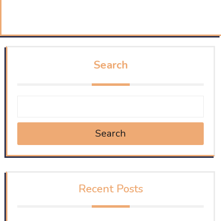
Search
Search
Recent Posts