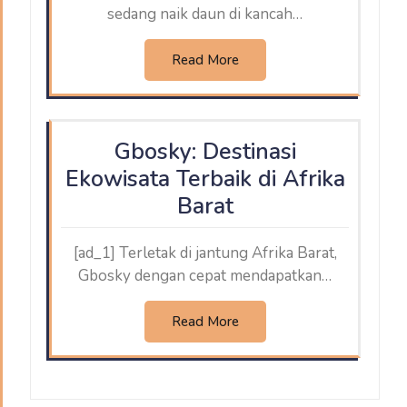
sedang naik daun di kancah…
Read More
Gbosky: Destinasi
Ekowisata Terbaik di Afrika
Barat
[ad_1] Terletak di jantung Afrika Barat,
Gbosky dengan cepat mendapatkan…
Read More