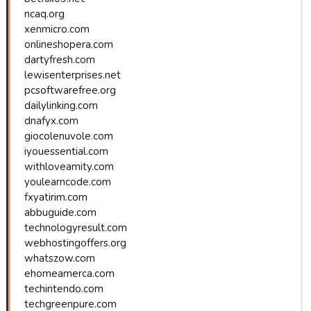
ncaq.org
xenmicro.com
onlineshopera.com
dartyfresh.com
lewisenterprises.net
pcsoftwarefree.org
dailylinking.com
dnafyx.com
giocolenuvole.com
iyouessential.com
withloveamity.com
youlearncode.com
fxyatirim.com
abbuguide.com
technologyresult.com
webhostingoffers.org
whatszow.com
ehomeamerca.com
techintendo.com
techgreenpure.com