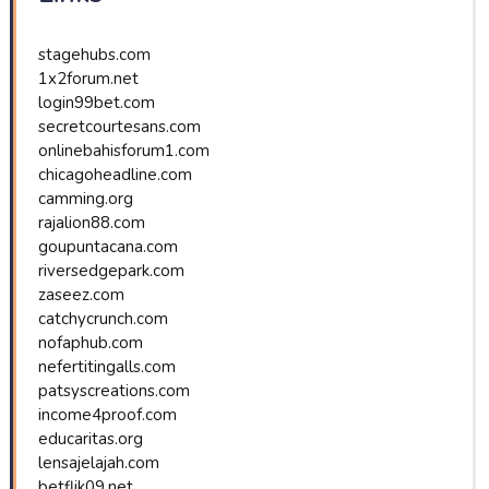
stagehubs.com
1x2forum.net
login99bet.com
secretcourtesans.com
onlinebahisforum1.com
chicagoheadline.com
camming.org
rajalion88.com
goupuntacana.com
riversedgepark.com
zaseez.com
catchycrunch.com
nofaphub.com
nefertitingalls.com
patsyscreations.com
income4proof.com
educaritas.org
lensajelajah.com
betflik09.net