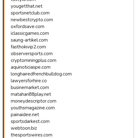
yougetthat.net
sportsnetclub.com
newbestcrypto.com
oxfordsave.com
iclassicgames.com
saung-artikel.com
fasthokivip2.com
observersports.com
cryptominingplus.com
aquinoticiaspe.com
longhairedfrenchbulldog.com
lawyersforhire.co
businemarket.com
matahari88play.net
moneydescriptor.com
youthsmagazine.com
painaidee.net
sportsdarkest.com
webtoon.biz
thesportswires.com