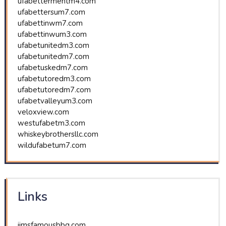
ufabettermentm4.com
ufabettersum7.com
ufabettinwm7.com
ufabettinwum3.com
ufabetunitedm3.com
ufabetunitedm7.com
ufabetuskedm7.com
ufabetutoredm3.com
ufabetutoredm7.com
ufabetvalleyum3.com
veloxview.com
westufabetm3.com
whiskeybrothersllc.com
wildufabetum7.com
Links
jimsfamousbbq.com