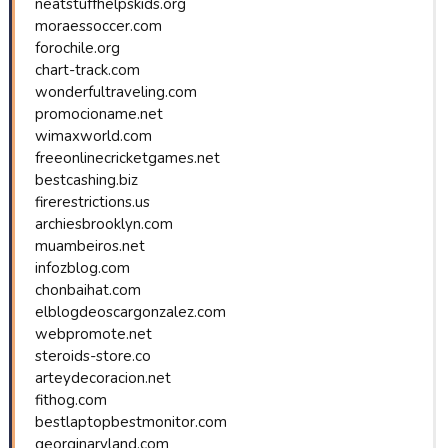
neatstuffhelpskids.org
moraessoccer.com
forochile.org
chart-track.com
wonderfultraveling.com
promocioname.net
wimaxworld.com
freeonlinecricketgames.net
bestcashing.biz
firerestrictions.us
archiesbrooklyn.com
muambeiros.net
infozblog.com
chonbaihat.com
elblogdeoscargonzalez.com
webpromote.net
steroids-store.co
arteydecoracion.net
fithog.com
bestlaptopbestmonitor.com
georginaryland.com