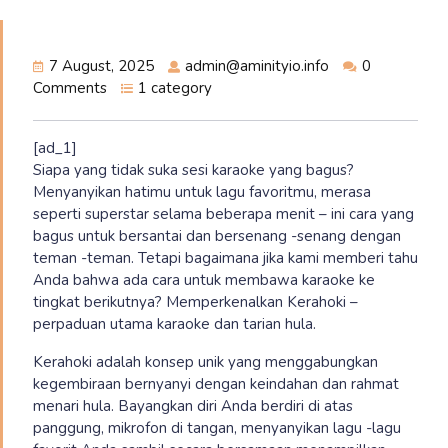
7 August, 2025
admin@aminityio.info
0
Comments
1 category
[ad_1]
Siapa yang tidak suka sesi karaoke yang bagus?
Menyanyikan hatimu untuk lagu favoritmu, merasa
seperti superstar selama beberapa menit – ini cara yang
bagus untuk bersantai dan bersenang -senang dengan
teman -teman. Tetapi bagaimana jika kami memberi tahu
Anda bahwa ada cara untuk membawa karaoke ke
tingkat berikutnya? Memperkenalkan Kerahoki –
perpaduan utama karaoke dan tarian hula.
Kerahoki adalah konsep unik yang menggabungkan
kegembiraan bernyanyi dengan keindahan dan rahmat
menari hula. Bayangkan diri Anda berdiri di atas
panggung, mikrofon di tangan, menyanyikan lagu -lagu