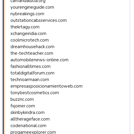
canfandalucia.org
yourengineguide.com
nybreakings.com
outstationcabsservices.com
thekrtagy.com
xchangeindia.com
coolmicrotech.com
dreamhousehack.com
the-techteacher.com
automobilenews-online.com
fashionalltimes.com
totaldigitalforum.com
technoarmaan.com
empresasposicionamientoweb.com
tonybestcosmetics.com
buzznc.com
fxjoiner.com
skinbykindra.com
alltherageface.com
codenational.com
progameexplorer.com