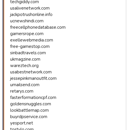
techgiddy.com
usalivenetwork.com
jackpotrushonline.info
ucnewshindi.com
freecellphonedatabase.com
gamersrope.com
exellewebmedia.com
free-gamestop.com
sinbadtravels.com
ukmagzine.com
wareztech.org
usabestnetwork.com
jessepinkmanoutfit.com
umailsend.com
retarys.com
fasterformationcpf.com
goldensnuggles.com
lookbattlemap.com
buyrdpservice.com
yesport.net
tostylo.com