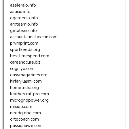
aseleraio.info
asticio.info
egardenio.info
arxteamio.info
getalexio.info
accountaudittaxcon.com
prymprint.com
sportkeeda.org
besttimespend.com
careandcure.biz
cogniyo.com
easymagazines.org
hirfanjilasmi.com
hometricks.org
leathercraftpro.com
microgridpower.org
mixiqo.com
needglobe.com
ortocoach.com
passionawe.com