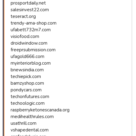
prosportdaily.net
salesinvest22.com
teseract.org
trendy-ama-shop.com
ufabett732m7.com
visiofood.com
droidwindow.com
freeprsubmission.com
ufagold666.com
myinteriorblog.com
bnewsindia.com
techiepick.com
bamzyshop.com
pondycars.com
techonfutures.com
techoologic.com
raspberryketonescanada.org
medihealthrules.com
usathrill.com
vshapedental.com