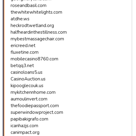
roseandbasil.com
thewhitewhitelights.com
atdhe.ws
heckrodtwetland.org
halfheardinthestillness.com
mybestmassagechair.com
ericreed.net
fluxetine.com
mobilecasino8760.com
betqq3.net
casinoloans5.us
CasinoAuction.us
kipooglecouk.us
mykitchennhome.com
aumoulinvert.com
thefoodiepassport.com
superwindowproject.com
papibakigrafo.com
icanhazjs.com
canimpact.org