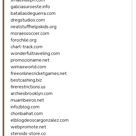
galiciasuroeste.info
batallasdeguerra.com
dregstudios.com
neatstuffhelpskids.org
moraessoccer.com
forochile.org
chart-track.com
wonderfultraveling.com
promocioname.net
wimaxworld.com
freeonlinecricketgames.net
bestcashing.biz
firerestrictions.us
archiesbrooklyn.com
muambeiros.net
infozblog.com
chonbaihat.com
elblogdeoscargonzalez.com
webpromote.net
steroids-store.co