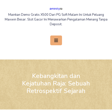
Skip
to
Mainkan Demo Gratis X500 Dari PG Soft Malam Ini Untuk Peluang
content
Maxwin Besar. Slot Gacor Ini Menawarkan Pengalaman Menang Tanpa
Deposit.
Open
Button
Kebangkitan dan
Kejatuhan Raja: Sebuah
Retrospektif Sejarah