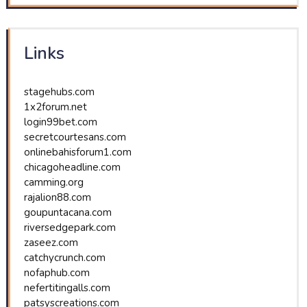
Links
stagehubs.com
1x2forum.net
login99bet.com
secretcourtesans.com
onlinebahisforum1.com
chicagoheadline.com
camming.org
rajalion88.com
goupuntacana.com
riversedgepark.com
zaseez.com
catchycrunch.com
nofaphub.com
nefertitingalls.com
patsyscreations.com