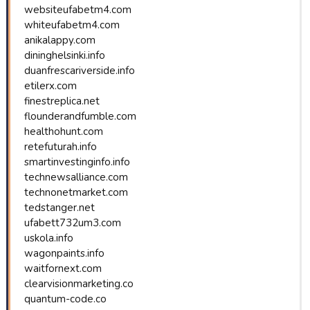
websiteufabetm4.com
whiteufabetm4.com
anikalappy.com
dininghelsinki.info
duanfrescariverside.info
etilerx.com
finestreplica.net
flounderandfumble.com
healthohunt.com
retefuturah.info
smartinvestinginfo.info
technewsalliance.com
technonetmarket.com
tedstanger.net
ufabett732um3.com
uskola.info
wagonpaints.info
waitfornext.com
clearvisionmarketing.co
quantum-code.co