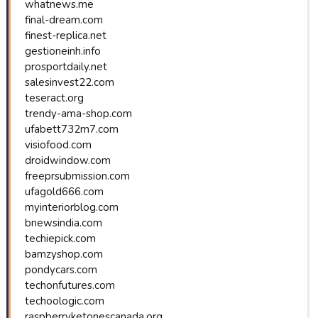
whatnews.me
final-dream.com
finest-replica.net
gestioneinh.info
prosportdaily.net
salesinvest22.com
teseract.org
trendy-ama-shop.com
ufabett732m7.com
visiofood.com
droidwindow.com
freeprsubmission.com
ufagold666.com
myinteriorblog.com
bnewsindia.com
techiepick.com
bamzyshop.com
pondycars.com
techonfutures.com
techoologic.com
raspberryketonescanada.org