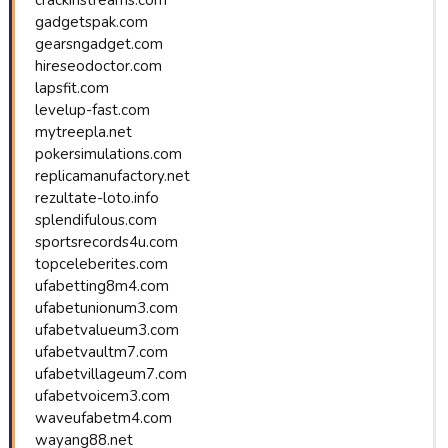
gadgetspak.com
gearsngadget.com
hireseodoctor.com
lapsfit.com
levelup-fast.com
mytreepla.net
pokersimulations.com
replicamanufactory.net
rezultate-loto.info
splendifulous.com
sportsrecords4u.com
topceleberites.com
ufabetting8m4.com
ufabetunionum3.com
ufabetvalueum3.com
ufabetvaultm7.com
ufabetvillageum7.com
ufabetvoicem3.com
waveufabetm4.com
wayang88.net