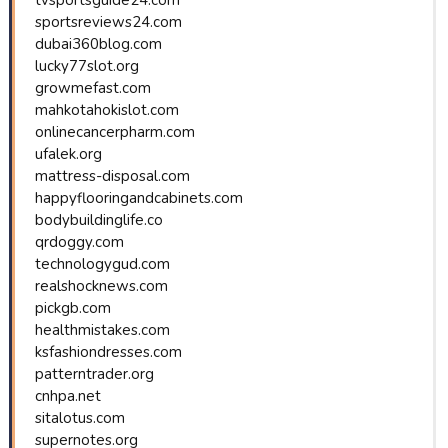
sportsreviews24.com
dubai360blog.com
lucky77slot.org
growmefast.com
mahkotahokislot.com
onlinecancerpharm.com
ufalek.org
mattress-disposal.com
happyflooringandcabinets.com
bodybuildinglife.co
qrdoggy.com
technologygud.com
realshocknews.com
pickgb.com
healthmistakes.com
ksfashiondresses.com
patterntrader.org
cnhpa.net
sitalotus.com
supernotes.org