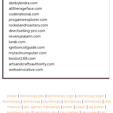
skinbykindra.com
alltherageface.com
codenational.com
progameexplorer.com
rockislandroastery.com
directselling-pro.com
revenuealarm.com
lurab.com
ignitioncoilguide.com
mytechcomputer.com
bioslot168.com
artsandcraftsauthority.com
webservicelive.com
poker
|
dominoqq pkv
|
dominoqq login
|
dominoqq login
|
dominoqq
|
dominoqq
|
dominoqq
|
dominoqq
|
dominoqq
|
slot
maxwin
|
pkv games bandarqq
|
poker
|
poker
|
qq poker
|
bandarqq pkv
|
bandarqq pkv
|
pkv games
|
qq poker
|
pkv