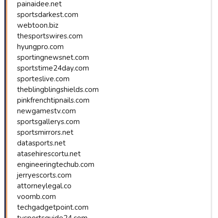
painaidee.net
sportsdarkest.com
webtoon.biz
thesportswires.com
hyungpro.com
sportingnewsnet.com
sportstime24day.com
sporteslive.com
theblingblingshields.com
pinkfrenchtipnails.com
newgamestv.com
sportsgallerys.com
sportsmirrors.net
datasports.net
atasehirescortu.net
engineeringtechub.com
jerryescorts.com
attorneylegal.co
voomb.com
techgadgetpoint.com
tvsportsguide24.com