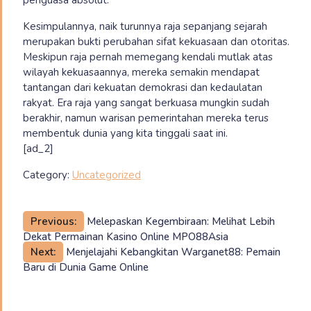
Kesimpulannya, naik turunnya raja sepanjang sejarah
merupakan bukti perubahan sifat kekuasaan dan otoritas.
Meskipun raja pernah memegang kendali mutlak atas
wilayah kekuasaannya, mereka semakin mendapat
tantangan dari kekuatan demokrasi dan kedaulatan
rakyat. Era raja yang sangat berkuasa mungkin sudah
berakhir, namun warisan pemerintahan mereka terus
membentuk dunia yang kita tinggali saat ini.
[ad_2]
Category:
Uncategorized
Post
Previous:
Melepaskan Kegembiraan: Melihat Lebih
Dekat Permainan Kasino Online MPO88Asia
navigation
Next:
Menjelajahi Kebangkitan Warganet88: Pemain
Baru di Dunia Game Online