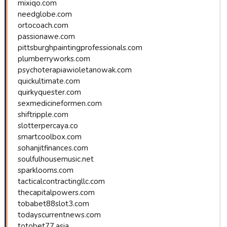
mixiqo.com
needglobe.com
ortocoach.com
passionawe.com
pittsburghpaintingprofessionals.com
plumberryworks.com
psychoterapiawioletanowak.com
quickultimate.com
quirkyquester.com
sexmedicineformen.com
shiftripple.com
slotterpercaya.co
smartcoolbox.com
sohanjitfinances.com
soulfulhousemusic.net
sparklooms.com
tacticalcontractingllc.com
thecapitalpowers.com
tobabet88slot3.com
todayscurrentnews.com
totobet77.asia