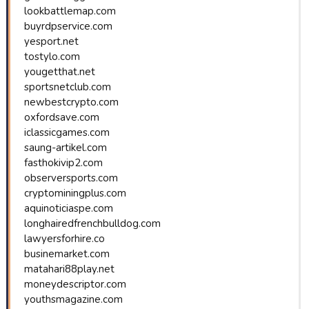
lookbattlemap.com
buyrdpservice.com
yesport.net
tostylo.com
yougetthat.net
sportsnetclub.com
newbestcrypto.com
oxfordsave.com
iclassicgames.com
saung-artikel.com
fasthokivip2.com
observersports.com
cryptominingplus.com
aquinoticiaspe.com
longhairedfrenchbulldog.com
lawyersforhire.co
businemarket.com
matahari88play.net
moneydescriptor.com
youthsmagazine.com