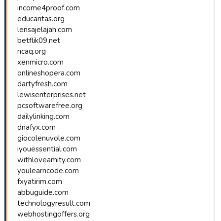
income4proof.com
educaritas.org
lensajelajah.com
betflik09.net
ncaq.org
xenmicro.com
onlineshopera.com
dartyfresh.com
lewisenterprises.net
pcsoftwarefree.org
dailylinking.com
dnafyx.com
giocolenuvole.com
iyouessential.com
withloveamity.com
youlearncode.com
fxyatirim.com
abbuguide.com
technologyresult.com
webhostingoffers.org