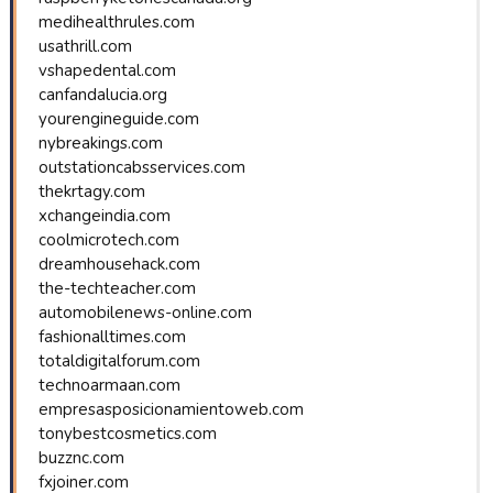
medihealthrules.com
usathrill.com
vshapedental.com
canfandalucia.org
yourengineguide.com
nybreakings.com
outstationcabsservices.com
thekrtagy.com
xchangeindia.com
coolmicrotech.com
dreamhousehack.com
the-techteacher.com
automobilenews-online.com
fashionalltimes.com
totaldigitalforum.com
technoarmaan.com
empresasposicionamientoweb.com
tonybestcosmetics.com
buzznc.com
fxjoiner.com