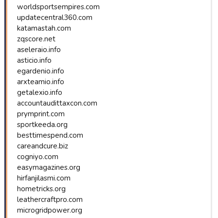
worldsportsempires.com
updatecentral360.com
katamastah.com
zqscore.net
aseleraio.info
asticio.info
egardenio.info
arxteamio.info
getalexio.info
accountaudittaxcon.com
prymprint.com
sportkeeda.org
besttimespend.com
careandcure.biz
cogniyo.com
easymagazines.org
hirfanjilasmi.com
hometricks.org
leathercraftpro.com
microgridpower.org