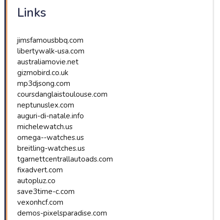
Links
jimsfamousbbq.com
libertywalk-usa.com
australiamovie.net
gizmobird.co.uk
mp3djsong.com
coursdanglaistoulouse.com
neptunuslex.com
auguri-di-natale.info
michelewatch.us
omega--watches.us
breitling-watches.us
tgarnettcentrallautoads.com
fixadvert.com
autopluz.co
save3time-c.com
vexonhcf.com
demos-pixelsparadise.com