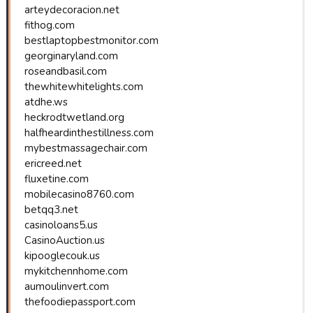
arteydecoracion.net
fithog.com
bestlaptopbestmonitor.com
georginaryland.com
roseandbasil.com
thewhitewhitelights.com
atdhe.ws
heckrodtwetland.org
halfheardinthestillness.com
mybestmassagechair.com
ericreed.net
fluxetine.com
mobilecasino8760.com
betqq3.net
casinoloans5.us
CasinoAuction.us
kipooglecouk.us
mykitchennhome.com
aumoulinvert.com
thefoodiepassport.com