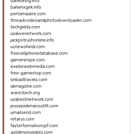
bahednog.info
bahenxgek.info
pertamaskre.com
threadsvideoandphotodownloader.com
techgiddy.com
usalivenetwork.com
jackpotrushonline.info
ucnewshindi.com
freecellphonedatabase.com
gamersrope.com
exellewebmedia.com
free-gamestop.com
sinbadtravels.com
ukmagzine.com
wareztech.org
usabestnetwork.com
jessepinkmanoutfit.com
umailsend.com
retarys.com
fasterformationcpf.com
goldensnuggles.com