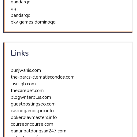
bandarqq
qq
bandarqq
pkv games dominoqq
Links
punjwanis.com
the-parcs-clematiscondos.com
jusu-gb.com
thecarepet.com
blogwriterplus.com
guestpostingseo.com
casinogambitpro.info
pokerplaymasters.info
courseoncourse.com
bantinbatdongsan247.com