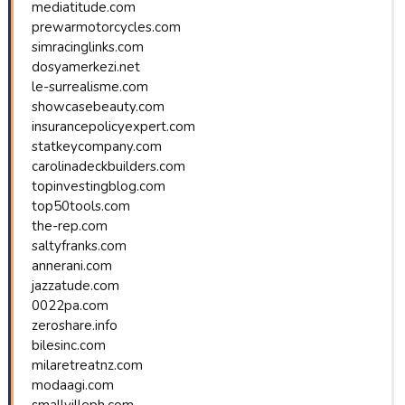
mediatitude.com
prewarmotorcycles.com
simracinglinks.com
dosyamerkezi.net
le-surrealisme.com
showcasebeauty.com
insurancepolicyexpert.com
statkeycompany.com
carolinadeckbuilders.com
topinvestingblog.com
top50tools.com
the-rep.com
saltyfranks.com
annerani.com
jazzatude.com
0022pa.com
zeroshare.info
bilesinc.com
milaretreatnz.com
modaagi.com
smallvilleph.com