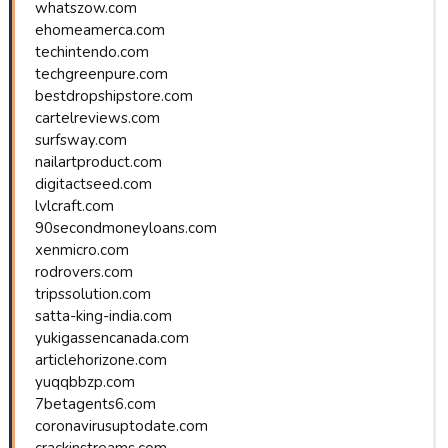
whatszow.com
ehomeamerca.com
techintendo.com
techgreenpure.com
bestdropshipstore.com
cartelreviews.com
surfsway.com
nailartproduct.com
digitactseed.com
lvlcraft.com
90secondmoneyloans.com
xenmicro.com
rodrovers.com
tripssolution.com
satta-king-india.com
yukigassencanada.com
articlehorizone.com
yuqqbbzp.com
7betagents6.com
coronavirusuptodate.com
crackinstreams.com