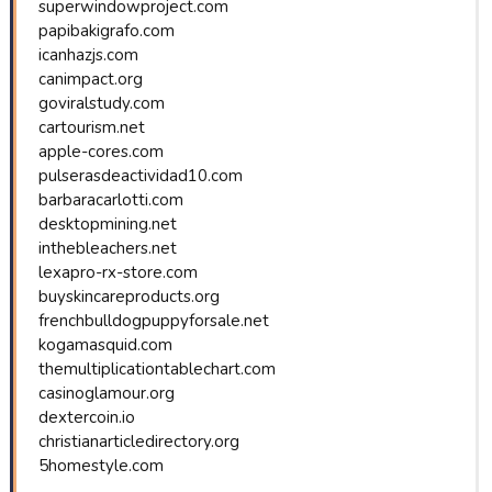
superwindowproject.com
papibakigrafo.com
icanhazjs.com
canimpact.org
goviralstudy.com
cartourism.net
apple-cores.com
pulserasdeactividad10.com
barbaracarlotti.com
desktopmining.net
inthebleachers.net
lexapro-rx-store.com
buyskincareproducts.org
frenchbulldogpuppyforsale.net
kogamasquid.com
themultiplicationtablechart.com
casinoglamour.org
dextercoin.io
christianarticledirectory.org
5homestyle.com