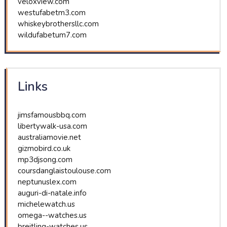
veloxview.com
westufabetm3.com
whiskeybrothersllc.com
wildufabetum7.com
Links
jimsfamousbbq.com
libertywalk-usa.com
australiamovie.net
gizmobird.co.uk
mp3djsong.com
coursdanglaistoulouse.com
neptunuslex.com
auguri-di-natale.info
michelewatch.us
omega--watches.us
breitling-watches.us