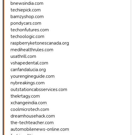
bnewsindia.com
techiepick.com
bamzyshop.com
pondycars.com
techonfutures.com
techoologic.com
raspberryketonescanada.org
medihealthrules.com
usathrill.com
vshapedental.com
canfandalucia.org
yourengineguide.com
nybreakings.com
outstationcabsservices.com
thekrtagy.com
xchangeindia.com
coolmicrotech.com
dreamhousehack.com
the-techteacher.com
automobilenews-online.com