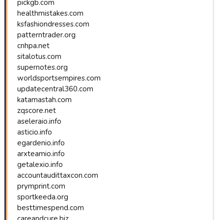
pickgb.com
healthmistakes.com
ksfashiondresses.com
patterntrader.org
cnhpa.net
sitalotus.com
supernotes.org
worldsportsempires.com
updatecentral360.com
katamastah.com
zqscore.net
aseleraio.info
asticio.info
egardenio.info
arxteamio.info
getalexio.info
accountaudittaxcon.com
prymprint.com
sportkeeda.org
besttimespend.com
careandcure.biz