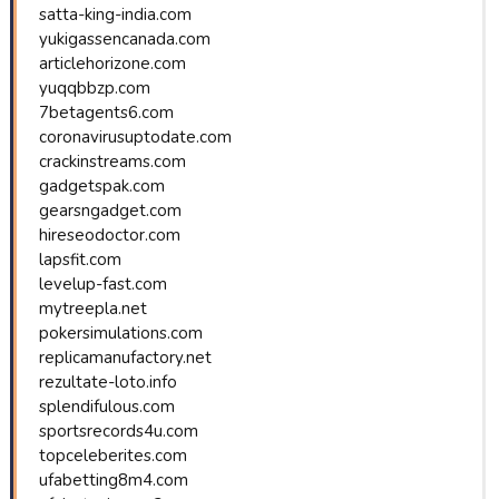
satta-king-india.com
yukigassencanada.com
articlehorizone.com
yuqqbbzp.com
7betagents6.com
coronavirusuptodate.com
crackinstreams.com
gadgetspak.com
gearsngadget.com
hireseodoctor.com
lapsfit.com
levelup-fast.com
mytreepla.net
pokersimulations.com
replicamanufactory.net
rezultate-loto.info
splendifulous.com
sportsrecords4u.com
topceleberites.com
ufabetting8m4.com