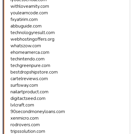
withloveamity.com
youlearncode.com
fxyatirim.com
abbuguide.com
technologyresult.com
webhostingoffers.org
whatszow.com
ehomeamerca.com
techintendo.com
techgreenpure.com
bestdropshipstore.com
cartelreviews.com
surfsway.com
nailartproduct.com
digitactseed.com
lvlcraft.com
90secondmoneyloans.com
xenmicro.com
rodrovers.com
tripssolution.com