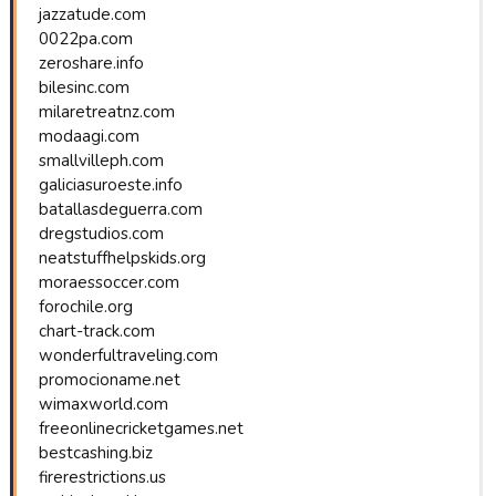
jazzatude.com
0022pa.com
zeroshare.info
bilesinc.com
milaretreatnz.com
modaagi.com
smallvilleph.com
galiciasuroeste.info
batallasdeguerra.com
dregstudios.com
neatstuffhelpskids.org
moraessoccer.com
forochile.org
chart-track.com
wonderfultraveling.com
promocioname.net
wimaxworld.com
freeonlinecricketgames.net
bestcashing.biz
firerestrictions.us