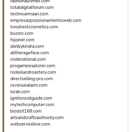
fashionalltimes.com
totaldigitalforum.com
technoarmaan.com
empresasposicionamientoweb.com
tonybestcosmetics.com
buzznc.com
fxjoiner.com
skinbykindra.com
alltherageface.com
codenational.com
progameexplorer.com
rockislandroastery.com
directselling-pro.com
revenuealarm.com
lurab.com
ignitioncoilguide.com
mytechcomputer.com
bioslot168.com
artsandcraftsauthority.com
webservicelive.com