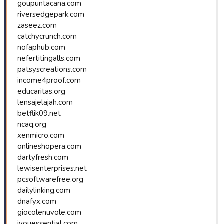
goupuntacana.com
riversedgepark.com
zaseez.com
catchycrunch.com
nofaphub.com
nefertitingalls.com
patsyscreations.com
income4proof.com
educaritas.org
lensajelajah.com
betflik09.net
ncaq.org
xenmicro.com
onlineshopera.com
dartyfresh.com
lewisenterprises.net
pcsoftwarefree.org
dailylinking.com
dnafyx.com
giocolenuvole.com
iyouessential.com