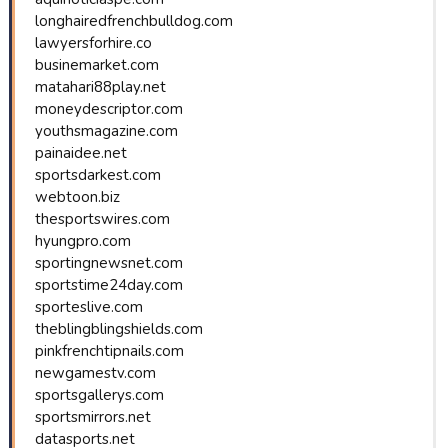
longhairedfrenchbulldog.com
lawyersforhire.co
businemarket.com
matahari88play.net
moneydescriptor.com
youthsmagazine.com
painaidee.net
sportsdarkest.com
webtoon.biz
thesportswires.com
hyungpro.com
sportingnewsnet.com
sportstime24day.com
sporteslive.com
theblingblingshields.com
pinkfrenchtipnails.com
newgamestv.com
sportsgallerys.com
sportsmirrors.net
datasports.net