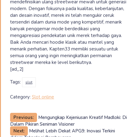
mendefinisikan ulang streetwear mewah untuk generasi
modern. Dengan fokusnya pada kualitas, keberlanjutan,
dan desain inovatif, merek ini telah mengukir ceruk
tersendiri dalam dunia mode yang kompetitif, menarik
banyak penggemar mode berdedikasi yang
mengapresiasi pendekatan unik merek terhadap gaya.
Baik Anda mencari hoodie klasik atau mantel yang
menarik perhatian, Kapten33 memiliki sesuatu untuk
semua orang yang ingin meningkatkan permainan
streetwear mereka ke level berikutnya.
[ad_2]
Tags:
slot
Category:
Slot online
Post
Previous:
Mengungkap Kejeniusan Kreatif Madloki: Di
​​Dalam Pikiran Seniman Visioner
navigation
Next:
Melihat Lebih Dekat APG9: Inovasi Terkini