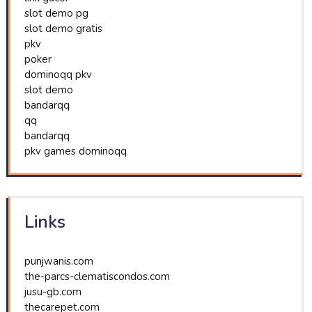
slot demo pg
slot demo gratis
pkv
poker
dominoqq pkv
slot demo
bandarqq
qq
bandarqq
pkv games dominoqq
Links
punjwanis.com
the-parcs-clematiscondos.com
jusu-gb.com
thecarepet.com