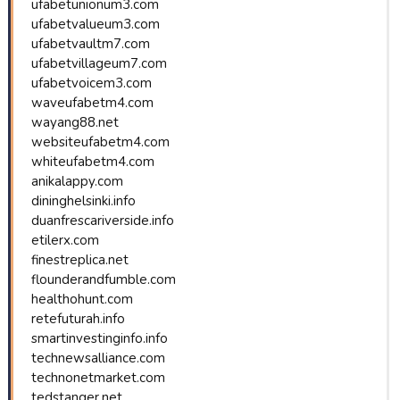
ufabetunionum3.com
ufabetvalueum3.com
ufabetvaultm7.com
ufabetvillageum7.com
ufabetvoicem3.com
waveufabetm4.com
wayang88.net
websiteufabetm4.com
whiteufabetm4.com
anikalappy.com
dininghelsinki.info
duanfrescariverside.info
etilerx.com
finestreplica.net
flounderandfumble.com
healthohunt.com
retefuturah.info
smartinvestinginfo.info
technewsalliance.com
technonetmarket.com
tedstanger.net