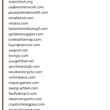
wareztech.org
usabestnetwork.com
jessepinkmanoutfit.com
umailsend.com
retarys.com
fasterformationcpf.com
goldensnuggles.com
lookbattlemap.com
buyrdpservice.com
yesport.net
tostylo.com
yougetthat.net
sportsnetclub.com
newbestcrypto.com
oxfordsave.com
iclassicgames.com
saung-artikel.com
fasthokivip2.com
observersports.com
cryptominingplus.com
aquinoticiaspe.com