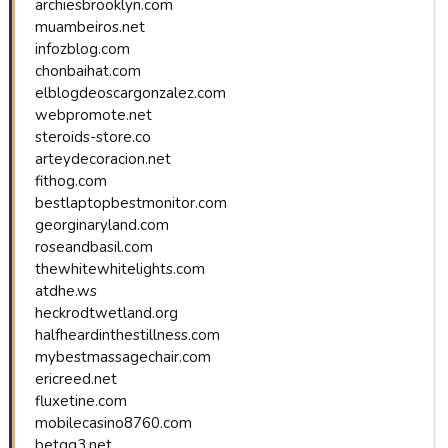
archiesbrooklyn.com
muambeiros.net
infozblog.com
chonbaihat.com
elblogdeoscargonzalez.com
webpromote.net
steroids-store.co
arteydecoracion.net
fithog.com
bestlaptopbestmonitor.com
georginaryland.com
roseandbasil.com
thewhitewhitelights.com
atdhe.ws
heckrodtwetland.org
halfheardinthestillness.com
mybestmassagechair.com
ericreed.net
fluxetine.com
mobilecasino8760.com
betqq3.net