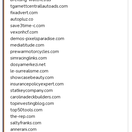
tgarnettcentrallautoads.com
fixadvert.com
autopluz.co
save3time-c.com
vexonhcf.com
demos-pixelsparadise.com
mediatitude.com
prewarmotorcycles.com
simracinglinks.com
dosyamerkezi.net
le-surrealisme.com
showcasebeauty.com
insurancepolicyexpert.com
statkeycompany.com
carolinadeckbuilders.com
topinvestingblog.com
top50tools.com
the-rep.com
saltyfranks.com
annerani.com