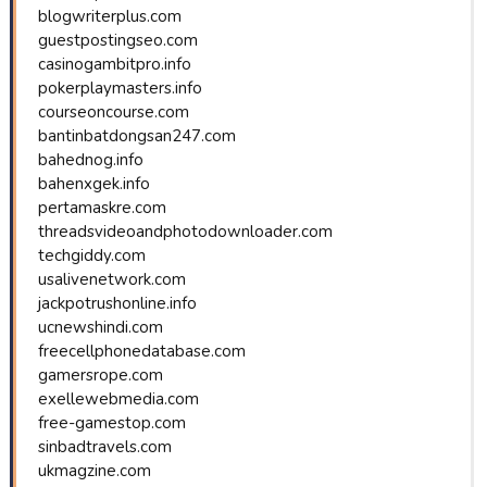
blogwriterplus.com
guestpostingseo.com
casinogambitpro.info
pokerplaymasters.info
courseoncourse.com
bantinbatdongsan247.com
bahednog.info
bahenxgek.info
pertamaskre.com
threadsvideoandphotodownloader.com
techgiddy.com
usalivenetwork.com
jackpotrushonline.info
ucnewshindi.com
freecellphonedatabase.com
gamersrope.com
exellewebmedia.com
free-gamestop.com
sinbadtravels.com
ukmagzine.com