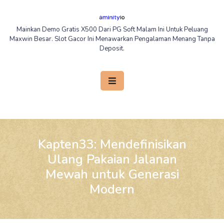
Skip
to
Mainkan Demo Gratis X500 Dari PG Soft Malam Ini Untuk Peluang
content
Maxwin Besar. Slot Gacor Ini Menawarkan Pengalaman Menang Tanpa
Deposit.
Open
Button
Kapten33: Mendefinisikan
Ulang Pakaian Jalanan
Mewah untuk Generasi
Modern