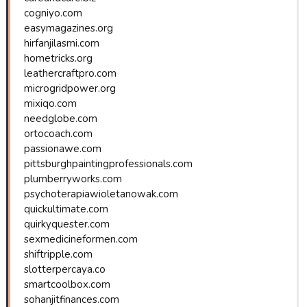
cogniyo.com
easymagazines.org
hirfanjilasmi.com
hometricks.org
leathercraftpro.com
microgridpower.org
mixiqo.com
needglobe.com
ortocoach.com
passionawe.com
pittsburghpaintingprofessionals.com
plumberryworks.com
psychoterapiawioletanowak.com
quickultimate.com
quirkyquester.com
sexmedicineformen.com
shiftripple.com
slotterpercaya.co
smartcoolbox.com
sohanjitfinances.com