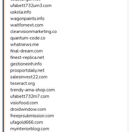
ufabett732um3.com
uskola.info
wagonpaints.info
waitfornext.com
clearvisionmarketing.co
quantum-code.co
whatnews.me
final-dream.com
finest-replica.net
gestioneinh.info
prosportdaily.net
salesinvest22.com
teseract.org
trendy-ama-shop.com
ufabett732m7.com
visiofood.com
droidwindow.com
freeprsubmission.com
ufagold666.com
myinteriorblog.com