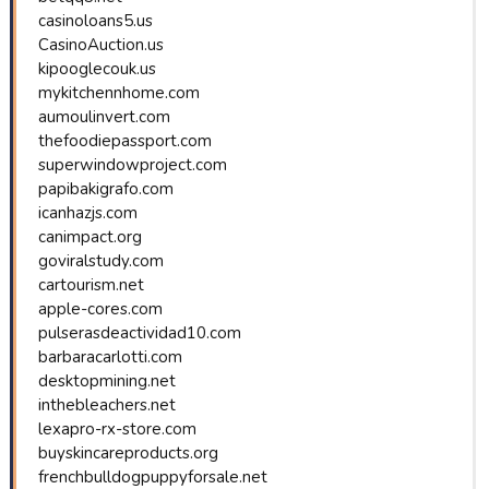
casinoloans5.us
CasinoAuction.us
kipooglecouk.us
mykitchennhome.com
aumoulinvert.com
thefoodiepassport.com
superwindowproject.com
papibakigrafo.com
icanhazjs.com
canimpact.org
goviralstudy.com
cartourism.net
apple-cores.com
pulserasdeactividad10.com
barbaracarlotti.com
desktopmining.net
inthebleachers.net
lexapro-rx-store.com
buyskincareproducts.org
frenchbulldogpuppyforsale.net