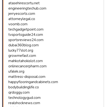
atasehirescortu.net
engineeringtechub.com
jerryescorts.com
attorneylegal.co
voomb.com
techgadgetpoint.com
tvsportsguide24.com
sportsreviews24.com
dubai360blog.com
lucky77slot.org
growmefast.com
mahkotahokislot.com
onlinecancerpharm.com
ufalek.org
mattress-disposal.com
happyflooringandcabinets.com
bodybuildinglife.co
qrdoggy.com
technologygud.com
realshocknews.com