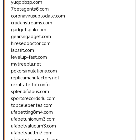
yuqqbbzp.com
7betagents6.com
coronavirusuptodate.com
crackinstreams.com
gadgetspak.com
gearsngadget.com
hireseodoctor.com
lapsfit.com
levelup-fast.com
mytreepla.net
pokersimulations.com
replicamanufactory.net
rezultate-loto.info
splendifulous.com
sportsrecords4u.com
topceleberites.com
ufabetting8m4.com
ufabetunionum3.com
ufabetvalueum3.com
ufabetvaultm7.com
ufabetvillageum7.com