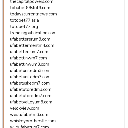
thecapitalpowers.com
tobabet88slot3.com
todayscurrentnews.com
totobet77.asia
totobet77.org
trendingpublication.com
ufabettererum3.com
ufabettermentm4.com
ufabettersum7.com
ufabettinwm7.com
ufabettinwum3.com
ufabetunitedm3.com
ufabetunitedm7.com
ufabetuskedm7.com
ufabetutoredm3.com
ufabetutoredm7.com
ufabetvalleyum3.com
veloxview.com
westufabetm3.com
whiskeybrothersllc.com
wildufabetum7.com