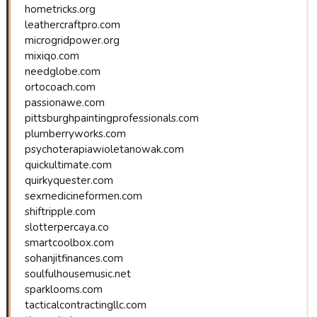
hometricks.org
leathercraftpro.com
microgridpower.org
mixiqo.com
needglobe.com
ortocoach.com
passionawe.com
pittsburghpaintingprofessionals.com
plumberryworks.com
psychoterapiawioletanowak.com
quickultimate.com
quirkyquester.com
sexmedicineformen.com
shiftripple.com
slotterpercaya.co
smartcoolbox.com
sohanjitfinances.com
soulfulhousemusic.net
sparklooms.com
tacticalcontractingllc.com