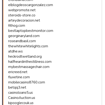
elblogdeoscargonzalez.com
webpromote.net
steroids-store.co
arteydecoracion.net
fithog.com
bestlaptopbestmonitor.com
georginaryland.com
roseandbasil.com
thewhitewhitelights.com
atdhe.ws
heckrodtwetland.org
halfheardinthestillness.com
mybestmassagechair.com
ericreed.net
fluxetine.com
mobilecasino8760.com
betqq3.net
casinoloans5.us
CasinoAuction.us
kipooglecouk.us