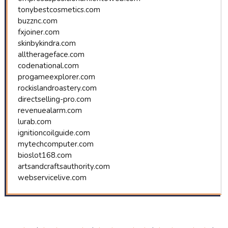
tonybestcosmetics.com
buzznc.com
fxjoiner.com
skinbykindra.com
alltherageface.com
codenational.com
progameexplorer.com
rockislandroastery.com
directselling-pro.com
revenuealarm.com
lurab.com
ignitioncoilguide.com
mytechcomputer.com
bioslot168.com
artsandcraftsauthority.com
webservicelive.com