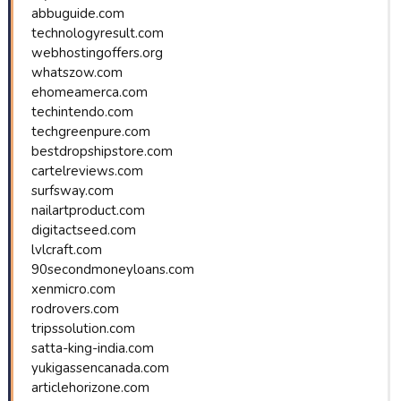
abbuguide.com
technologyresult.com
webhostingoffers.org
whatszow.com
ehomeamerca.com
techintendo.com
techgreenpure.com
bestdropshipstore.com
cartelreviews.com
surfsway.com
nailartproduct.com
digitactseed.com
lvlcraft.com
90secondmoneyloans.com
xenmicro.com
rodrovers.com
tripssolution.com
satta-king-india.com
yukigassencanada.com
articlehorizone.com