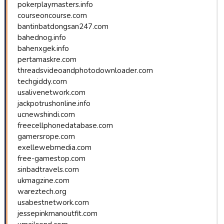
pokerplaymasters.info
courseoncourse.com
bantinbatdongsan247.com
bahednog.info
bahenxgek.info
pertamaskre.com
threadsvideoandphotodownloader.com
techgiddy.com
usalivenetwork.com
jackpotrushonline.info
ucnewshindi.com
freecellphonedatabase.com
gamersrope.com
exellewebmedia.com
free-gamestop.com
sinbadtravels.com
ukmagzine.com
wareztech.org
usabestnetwork.com
jessepinkmanoutfit.com