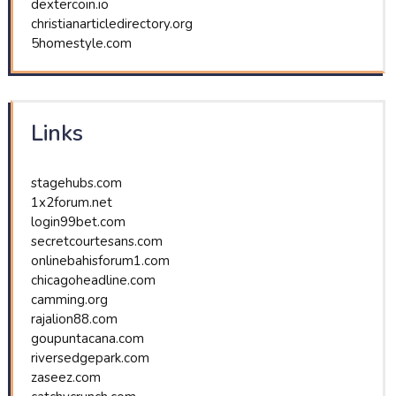
dextercoin.io
christianarticledirectory.org
5homestyle.com
Links
stagehubs.com
1x2forum.net
login99bet.com
secretcourtesans.com
onlinebahisforum1.com
chicagoheadline.com
camming.org
rajalion88.com
goupuntacana.com
riversedgepark.com
zaseez.com