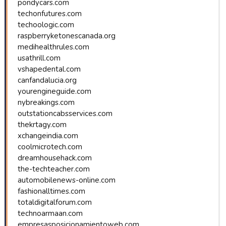
pondycars.com
techonfutures.com
techoologic.com
raspberryketonescanada.org
medihealthrules.com
usathrill.com
vshapedental.com
canfandalucia.org
yourengineguide.com
nybreakings.com
outstationcabsservices.com
thekrtagy.com
xchangeindia.com
coolmicrotech.com
dreamhousehack.com
the-techteacher.com
automobilenews-online.com
fashionalltimes.com
totaldigitalforum.com
technoarmaan.com
empresasposicionamientoweb.com