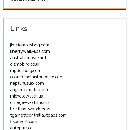
Links
jimsfamousbbq.com
libertywalk-usa.com
australiamovie.net
gizmobird.co.uk
mp3djsong.com
coursdanglaistoulouse.com
neptunuslex.com
auguri-di-natale.info
michelewatch.us
omega--watches.us
breitling-watches.us
tgarnettcentrallautoads.com
fixadvert.com
autopluz.co