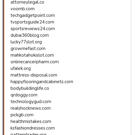
attorneylegal.co
voomb.com
techgadgetpoint.com
tvsportsguide24.com
sportsreviews24.com
dubai360blog.com
lucky77slot.org
growmefast.com
mahkotahokislot.com
onlinecancerpharm.com
ufalek.org
mattress-disposal.com
happyflooringandcabinets.com
bodybuildinglife.co
qrdoggy.com
technologygud.com
realshocknews.com
pickgb.com
healthmistakes.com
ksfashiondresses.com
patterntrader.org