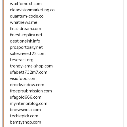
waitfornext.com
clearvisionmarketing.co
quantum-code.co
whatnews.me
final-dream.com
finest-replica.net
gestioneinh.info
prosportdaily.net
salesinvest22.com
teseract.org
trendy-ama-shop.com
ufabett732m7.com
visiofood.com
droidwindow.com
freeprsubmission.com
ufagold666.com
myinteriorblog.com
bnewsindia.com
techiepick.com
bamzyshop.com