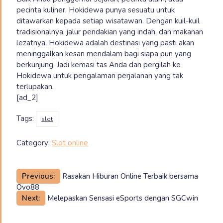
pecinta kuliner, Hokidewa punya sesuatu untuk
ditawarkan kepada setiap wisatawan. Dengan kuil-kuil
tradisionalnya, jalur pendakian yang indah, dan makanan
lezatnya, Hokidewa adalah destinasi yang pasti akan
meninggalkan kesan mendalam bagi siapa pun yang
berkunjung. Jadi kemasi tas Anda dan pergilah ke
Hokidewa untuk pengalaman perjalanan yang tak
terlupakan.
[ad_2]
Tags:
slot
Category:
Slot online
Post
Previous:
Rasakan Hiburan Online Terbaik bersama
Ovo88
navigation
Next:
Melepaskan Sensasi eSports dengan SGCwin