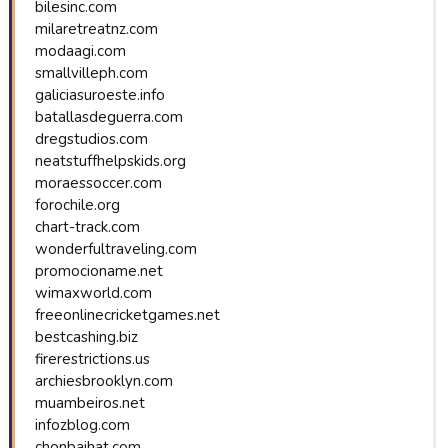
bilesinc.com
milaretreatnz.com
modaagi.com
smallvilleph.com
galiciasuroeste.info
batallasdeguerra.com
dregstudios.com
neatstuffhelpskids.org
moraessoccer.com
forochile.org
chart-track.com
wonderfultraveling.com
promocioname.net
wimaxworld.com
freeonlinecricketgames.net
bestcashing.biz
firerestrictions.us
archiesbrooklyn.com
muambeiros.net
infozblog.com
chonbaihat.com