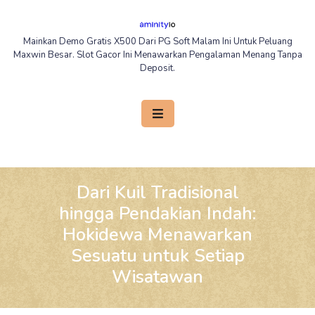
Skip
to
Mainkan Demo Gratis X500 Dari PG Soft Malam Ini Untuk Peluang
content
Maxwin Besar. Slot Gacor Ini Menawarkan Pengalaman Menang Tanpa
Deposit.
Open
Button
Dari Kuil Tradisional
hingga Pendakian Indah:
Hokidewa Menawarkan
Sesuatu untuk Setiap
Wisatawan