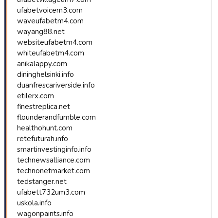
ufabetvoicem3.com
waveufabetm4.com
wayang88.net
websiteufabetm4.com
whiteufabetm4.com
anikalappy.com
dininghelsinki.info
duanfrescariverside.info
etilerx.com
finestreplica.net
flounderandfumble.com
healthohunt.com
retefuturah.info
smartinvestinginfo.info
technewsalliance.com
technonetmarket.com
tedstanger.net
ufabett732um3.com
uskola.info
wagonpaints.info