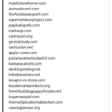
mykitchennhome.com
aumoulinvert.com
thefoodiepassport.com
superwindowproject.com
papibakigrafo.com
icanhazjs.com
canimpact.org
goviralstudy.com
cartourism.net
apple-cores.com
pulserasdeactividad10.com
barbaracarlotti.com
desktopmining.net
inthebleachers.net
lexapro-rx-store.com
buyskincareproducts.org
frenchbulldogpuppyforsale.net
kogamasquid.com
themultiplicationtablechart.com
casinoglamour.org