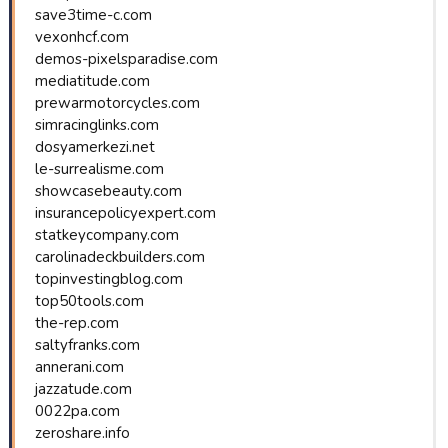
save3time-c.com
vexonhcf.com
demos-pixelsparadise.com
mediatitude.com
prewarmotorcycles.com
simracinglinks.com
dosyamerkezi.net
le-surrealisme.com
showcasebeauty.com
insurancepolicyexpert.com
statkeycompany.com
carolinadeckbuilders.com
topinvestingblog.com
top50tools.com
the-rep.com
saltyfranks.com
annerani.com
jazzatude.com
0022pa.com
zeroshare.info