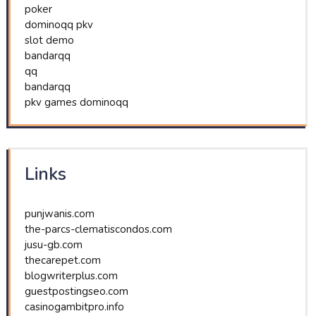
poker
dominoqq pkv
slot demo
bandarqq
qq
bandarqq
pkv games dominoqq
Links
punjwanis.com
the-parcs-clematiscondos.com
jusu-gb.com
thecarepet.com
blogwriterplus.com
guestpostingseo.com
casinogambitpro.info