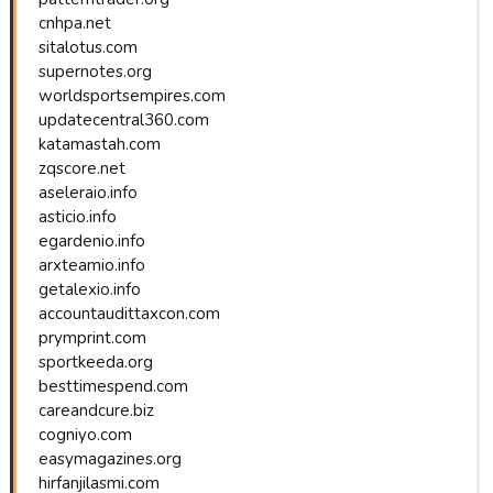
cnhpa.net
sitalotus.com
supernotes.org
worldsportsempires.com
updatecentral360.com
katamastah.com
zqscore.net
aseleraio.info
asticio.info
egardenio.info
arxteamio.info
getalexio.info
accountaudittaxcon.com
prymprint.com
sportkeeda.org
besttimespend.com
careandcure.biz
cogniyo.com
easymagazines.org
hirfanjilasmi.com