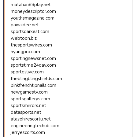
matahari88play.net
moneydescriptor.com
youthsmagazine.com
painaidee.net
sportsdarkest.com
webtoon.biz
thesportswires.com
hyungpro.com
sportingnewsnet.com
sportstime24day.com
sporteslive.com
theblingblingshields.com
pinkfrenchtipnails.com
newgamestv.com
sportsgallerys.com
sportsmirrors.net
datasports.net
atasehirescortu.net
engineeringtechub.com
jerryescorts.com