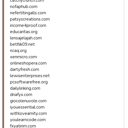
catchycrunch.com
nofaphub.com
nefertitingalls.com
patsyscreations.com
income4proof.com
educaritas.org
lensajelajah.com
betflik09.net
ncaq.org
xenmicro.com
onlineshopera.com
dartyfresh.com
lewisenterprises.net
pcsoftwarefree.org
dailylinking.com
dnafyx.com
giocolenuvole.com
iyouessential.com
withloveamity.com
youlearncode.com
fxyatirim.com