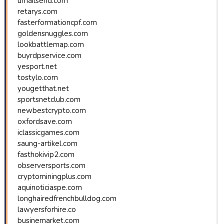
umailsend.com
retarys.com
fasterformationcpf.com
goldensnuggles.com
lookbattlemap.com
buyrdpservice.com
yesport.net
tostylo.com
yougetthat.net
sportsnetclub.com
newbestcrypto.com
oxfordsave.com
iclassicgames.com
saung-artikel.com
fasthokivip2.com
observersports.com
cryptominingplus.com
aquinoticiaspe.com
longhairedfrenchbulldog.com
lawyersforhire.co
businemarket.com