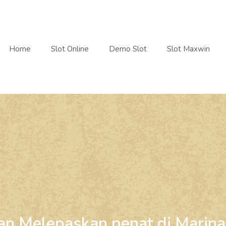
Home
Slot Online
Demo Slot
Slot Maxwin
an Melepaskan penat di Marina