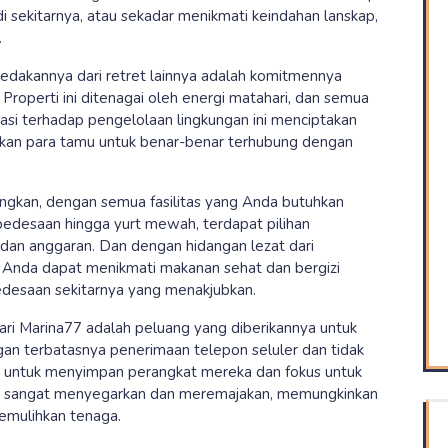
 di sekitarnya, atau sekadar menikmati keindahan lanskap,
.
dakannya dari retret lainnya adalah komitmennya
Properti ini ditenagai oleh energi matahari, dan semua
asi terhadap pengelolaan lingkungan ini menciptakan
kan para tamu untuk benar-benar terhubung dengan
gkan, dengan semua fasilitas yang Anda butuhkan
pedesaan hingga yurt mewah, terdapat pilihan
 dan anggaran. Dan dengan hidangan lezat dari
, Anda dapat menikmati makanan sehat dan bergizi
desaan sekitarnya yang menakjubkan.
ri Marina77 adalah peluang yang diberikannya untuk
gan terbatasnya penerimaan telepon seluler dan tidak
an untuk menyimpan perangkat mereka dan fokus untuk
i bisa sangat menyegarkan dan meremajakan, memungkinkan
emulihkan tenaga.