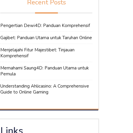
Recent Posts
Pengertian Dewi4D: Panduan Komprehensif
Gajibet: Panduan Utama untuk Taruhan Online
Menjelajahi Fitur Majestibet: Tinjauan
Komprehensif
Memahami Saung4D: Panduan Utama untuk
Pemula
Understanding Ahlicasino: A Comprehensive
Guide to Online Gaming
Links