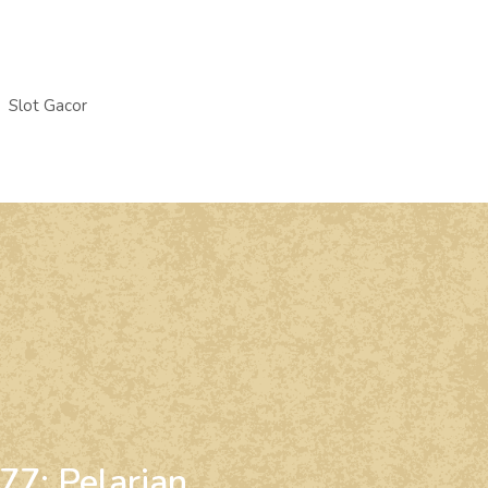
Slot Gacor
77: Pelarian