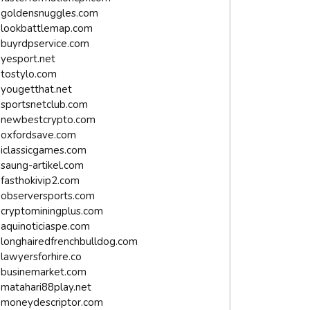
goldensnuggles.com
lookbattlemap.com
buyrdpservice.com
yesport.net
tostylo.com
yougetthat.net
sportsnetclub.com
newbestcrypto.com
oxfordsave.com
iclassicgames.com
saung-artikel.com
fasthokivip2.com
observersports.com
cryptominingplus.com
aquinoticiaspe.com
longhairedfrenchbulldog.com
lawyersforhire.co
businemarket.com
matahari88play.net
moneydescriptor.com