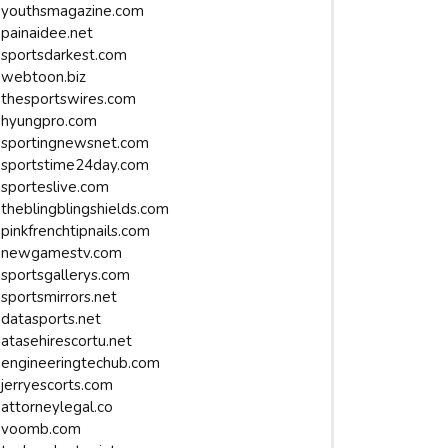
youthsmagazine.com
painaidee.net
sportsdarkest.com
webtoon.biz
thesportswires.com
hyungpro.com
sportingnewsnet.com
sportstime24day.com
sporteslive.com
theblingblingshields.com
pinkfrenchtipnails.com
newgamestv.com
sportsgallerys.com
sportsmirrors.net
datasports.net
atasehirescortu.net
engineeringtechub.com
jerryescorts.com
attorneylegal.co
voomb.com