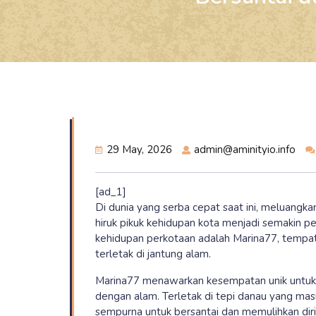
29 May, 2026
admin@aminityio.info
[ad_1]
Di dunia yang serba cepat saat ini, meluangk
hiruk pikuk kehidupan kota menjadi semakin pen
kehidupan perkotaan adalah Marina77, tempat
terletak di jantung alam.
Marina77 menawarkan kesempatan unik untuk m
dengan alam. Terletak di tepi danau yang masi
sempurna untuk bersantai dan memulihkan diri